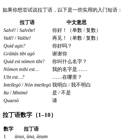
如果你想尝试说拉丁语，以下是一些实用的入门短语：
拉丁语
中文意思
Salvē!
/
Salvēte!
你好！（单数 / 复数）
Valē!
/
Valēte!
再见！（单数 / 复数）
Quid agis?
你好吗？
Grātiās tibi agō
谢谢你
Quid est nōmen tibi?
你叫什么名字？
Nōmen mihi est…
我的名字是……
Ubi est…?
……在哪里？
Intellegō
/
Nōn intellegō
我明白 / 我不明白
Ita
/
Minimē
是 / 不是
Quaesō
请
拉丁语数字（1–10）
数字
拉丁语
1
ūnus, ūna, ūnum