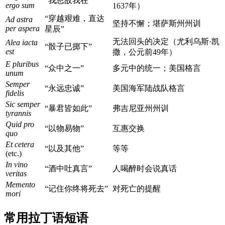
“我思故我在”
ergo sum
1637年）
“穿越艰难，直达
Ad astra
坚持不懈；堪萨斯州州训
per aspera
星辰”
无法回头的决定（尤利乌斯·凯
Alea iacta
“骰子已掷下”
est
撒，公元前49年）
E pluribus
“众中之一”
多元中的统一；美国格言
unum
Semper
“永远忠诚”
美国海军陆战队格言
fidelis
Sic semper
“暴君皆如此”
弗吉尼亚州州训
tyrannis
Quid pro
“以物易物”
互惠交换
quo
Et cetera
“以及其他”
等等
(etc.)
In vino
“酒中吐真言”
人喝醉时会说真话
veritas
Memento
“记住你终将死去”
对死亡的提醒
mori
常用拉丁语短语