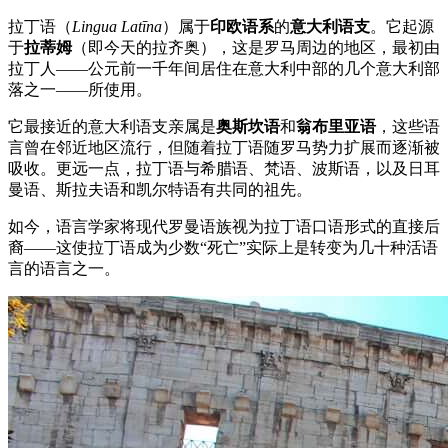
拉丁语（
Lingua Latīna
）属于
印欧语系
的
意大利语支
。它起源
于
拉蒂姆
（即今天的拉齐奥），这是罗马周边的地区，最初由
拉丁人——公元前一千年间居住在意大利中部的几个意大利部
落之一——所使用。
它最接近的意大利语支亲属是
奥斯坎语
和
翁布里亚语
，这些语
言曾在邻近地区流行，但随着拉丁语随罗马势力扩展而逐渐被
吸收。更远一点，拉丁语与希腊语、梵语、波斯语，以及日耳
曼语、斯拉夫语和凯尔特语有共同的祖先。
如今，语言学家将现代罗曼语族视为拉丁语口语形式的直接后
裔——这使拉丁语成为少数“死亡”实际上是转变为几十种活语
言的语言之一。