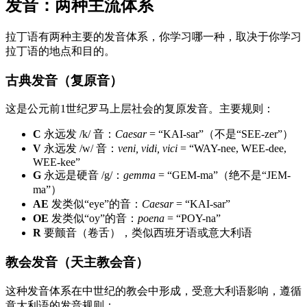
发音：两种主流体系
拉丁语有两种主要的发音体系，你学习哪一种，取决于你学习
拉丁语的地点和目的。
古典发音（复原音）
这是公元前1世纪罗马上层社会的复原发音。主要规则：
C
永远发 /k/ 音：
Caesar
= “KAI-sar”（不是“SEE-zer”）
V
永远发 /w/ 音：
veni, vidi, vici
= “WAY-nee, WEE-dee,
WEE-kee”
G
永远是硬音 /g/：
gemma
= “GEM-ma”（绝不是“JEM-
ma”）
AE
发类似“eye”的音：
Caesar
= “KAI-sar”
OE
发类似“oy”的音：
poena
= “POY-na”
R
要颤音（卷舌），类似西班牙语或意大利语
教会发音（天主教会音）
这种发音体系在中世纪的教会中形成，受意大利语影响，遵循
意大利语的发音规则：