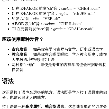
C
在 E/I/AE/OE 前发“ch”音：
caelum
= “CHEH-loom”
G
在 E/I/AE/OE 前发“j”音：
regina
= “reh-JEE-nah”
V
发 /v/ 音：
vita
= “VEE-tah”
AE/OE
发“eh”音：
caelum
= “CHEH-loom”
TI
在元音前发“tsee”音：
gratia
= “GRAH-tsee-ah”
应该使用哪种发音？
古典发音
— 如果你在学习古罗马文学、历史或语言学
教会发音
— 如果你在合唱团唱歌、学习教会历史，或在
天主教语境中使用拉丁语
两种都“正确” — 即使是专业的古典学者也会根据语境切
换发音
语法
这正是拉丁语声名远扬的地方。语法既是学习拉丁语最难的部
分，也是它最迷人的地方。
拉丁语是一种
高度屈折、融合型语言
。这意味着单词的词尾会