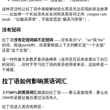
这种灵活性让拉丁语作者能够创造出英语无法实现的表达效果
——比如将一个长短语夹在名词和其形容词之间（
magna cum
laude
，“以极高荣誉”，字面意思是“极高与荣誉”）。
没有冠词
拉丁语
没有定冠词或不定冠词
——没有表示“a”、“an”或“the”
的词。阅读
puella
时，你需要根据上下文判断它是“一个女孩”
还是“这个女孩”。
这一特性被大多数罗曼语族继承（这些语言后来发展出了自己
的冠词），但对于学习拉丁语的英语使用者来说，这始终是一
个难题。
拉丁语如何影响英语词汇
大约
60%的英语词汇
都源自拉丁语——要么直接借用，要么在
1066年诺曼征服后通过法语传入。
拉丁语进入英语有两层：