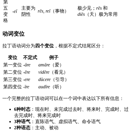
第
五
主要为
极少见；
rēs
和
rēs, reī
（事物）
-eī
变
阴性
diēs
（天）极为常用
格
动词变位
拉丁语动词分为
四个变位
，根据不定式结尾区分：
变位
不定式
例子
第一变位
-āre
amāre
（爱）
第二变位
-ēre
vidēre
（看见）
第三变位
-ere
dūcere
（引导）
第四变位
-īre
audīre
（听）
一个完整的拉丁语动词可以在一个词中表达以下所有信息：
6种时态
：现在时、未完成过去时、将来时、完成时、过
去完成时、将来完成时
3种语气
：直陈语气、虚拟语气、命令语气
2种语态
：主动、被动