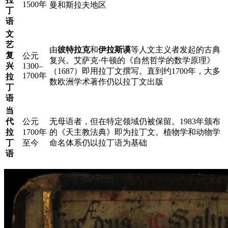
1500年
曼和斯拉夫地区
丁
语
文
艺
由
彼特拉克
和
伊拉斯谟
等人文主义者发起的古典
复
公元
复兴。艾萨克·牛顿的《自然哲学的数学原理》
兴
1300–
（1687）即用拉丁文撰写。直到约1700年，大多
1700年
拉
数欧洲学术著作仍以拉丁文出版
丁
语
当
代
公元
无母语者，但在特定领域仍被保留。1983年颁布
拉
1700年
的《天主教法典》即为拉丁文。植物学和动物学
丁
至今
命名体系仍以拉丁语为基础
语