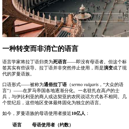
一种转变而非消亡的语言
语言学家将拉丁语归类为
死语言
——即没有母语者。但这个标
签其实有些误导。拉丁语并非突然停止使用，而是
演变
成了现
代的罗曼语族。
口语形式——被称为
通俗拉丁语
（
sermo vulgaris
，“大众的语
言”）——在罗马帝国各地逐渐分化。一名驻扎在高卢的士
兵，与伊比利亚的商人或达契亚的农民说话方式各不相同。几
个世纪后，这些地区变体最终固化为独立的语言。
如今，罗曼语族的母语使用者接近
10亿人
：
语言
母语使用者（约数）