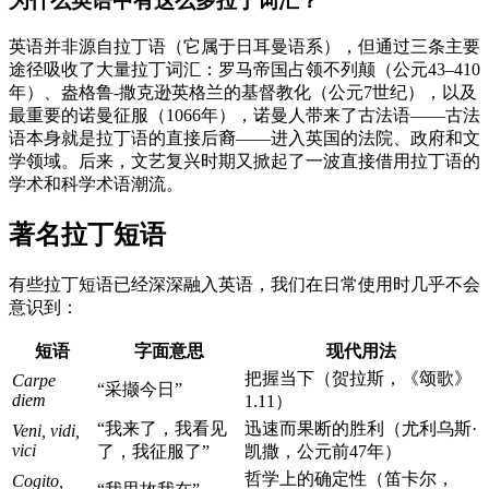
为什么英语中有这么多拉丁词汇？
英语并非源自拉丁语（它属于日耳曼语系），但通过三条主要
途径吸收了大量拉丁词汇：罗马帝国占领不列颠（公元43–410
年）、盎格鲁-撒克逊英格兰的基督教化（公元7世纪），以及
最重要的诺曼征服（1066年），诺曼人带来了古法语——古法
语本身就是拉丁语的直接后裔——进入英国的法院、政府和文
学领域。后来，文艺复兴时期又掀起了一波直接借用拉丁语的
学术和科学术语潮流。
著名拉丁短语
有些拉丁短语已经深深融入英语，我们在日常使用时几乎不会
意识到：
短语
字面意思
现代用法
把握当下（贺拉斯，《颂歌》
Carpe
“采撷今日”
diem
1.11）
“我来了，我看见
迅速而果断的胜利（尤利乌斯·
Veni, vidi,
vici
了，我征服了”
凯撒，公元前47年）
哲学上的确定性（笛卡尔，
Cogito,