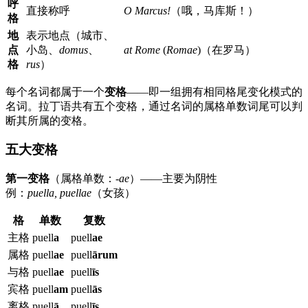
呼
直接称呼
O Marcus!
（哦，马库斯！）
格
地
表示地点（城市、
点
小岛、
domus
、
at Rome
(
Romae
)（在罗马）
格
rus
）
每个名词都属于一个
变格
——即一组拥有相同格尾变化模式的
名词。拉丁语共有五个变格，通过名词的属格单数词尾可以判
断其所属的变格。
五大变格
第一变格
（属格单数：
-ae
）——主要为阴性
例：
puella, puellae
（女孩）
格
单数
复数
主格
puell
a
puell
ae
属格
puell
ae
puell
ārum
与格
puell
ae
puell
īs
宾格
puell
am
puell
ās
离格
puell
ā
puell
īs