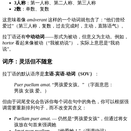
3人称
：第一人称、第二人称、第三人称
2数
：单数、复数
这意味着像
amāverant
这样的一个动词就包含了：“他们曾经
爱过”（第三人称，复数，过去完成时，主动，直陈语气）。
拉丁语还有
中动动词
——形式为被动，但意义为主动。例如，
hortor
看起来像被动（“我被劝说”），实际上意思是“我劝
说”。
词序：灵活但不随意
拉丁语的默认语序是
主语-宾语-动词（SOV）
：
Puer puellam amat.
“男孩爱女孩。” （字面意思：
男孩 女孩 爱。）
但由于词尾变化会告诉你每个词在句中的角色，你可以根据强
调需要重新排列句子，而不改变其含义：
Puellam puer amat.
— 仍然是“男孩爱女孩”，但通过将女
孩放在句首来强调她
Amat puer puellam.
— “他爱她！”（强调动词）