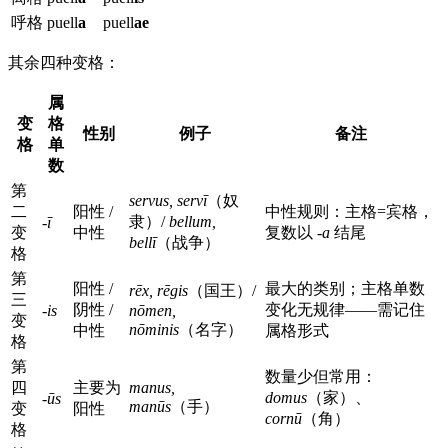
呼格
puell
a
puell
ae
其余四种变格：
属
变
格
性别
例子
备注
格
单
数
第
servus, servī
（奴
二
阳性 /
中性规则：主格=宾格，
隶）/
bellum,
-ī
变
中性
复数以
-a
结尾
bellī
（战争）
格
第
阳性 /
最大的类别；主格单数
rēx, rēgis
（国王）/
三
阴性 /
变化无规律——需记住
-is
nōmen,
变
nōminis
（名字）
中性
属格形式
格
第
数量少但常用：
四
主要为
manus,
domus
（家）、
-ūs
manūs
（手）
变
阳性
cornū
（角）
格