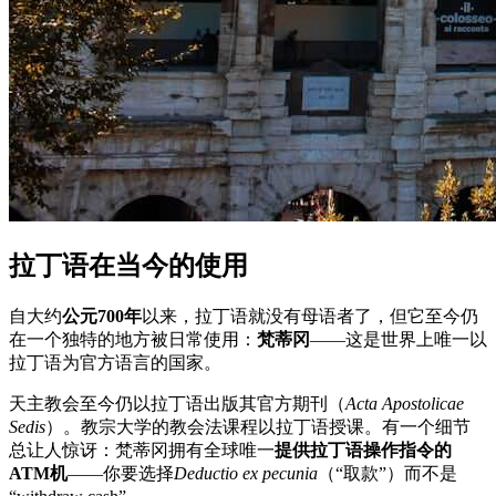
拉丁语在当今的使用
自大约
公元700年
以来，拉丁语就没有母语者了，但它至今仍
在一个独特的地方被日常使用：
梵蒂冈
——这是世界上唯一以
拉丁语为官方语言的国家。
天主教会至今仍以拉丁语出版其官方期刊（
Acta Apostolicae
Sedis
）。教宗大学的教会法课程以拉丁语授课。有一个细节
总让人惊讶：梵蒂冈拥有全球唯一
提供拉丁语操作指令的
ATM机
——你要选择
Deductio ex pecunia
（“取款”）而不是