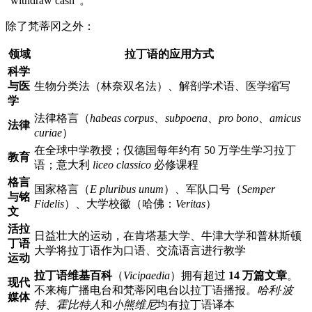
“withdraw cash”。
除了梵蒂冈之外：
领域
拉丁语的应用方式
科学
与医
生物分类法（林奈双名法）、解剖学术语、医学缩写
学
法律格言（
habeas corpus
、
subpoena
、
pro bono
、
amicus
法律
curiae
）
在全球中学教授；仅德国每年约有 50 万学生学习拉丁
教育
语；意大利
liceo classico
必修课程
格言
国家格言（
E pluribus unum
）、军队口号（
Semper
与铭
Fidelis
）、大学校徽（哈佛：
Veritas
）
文
活拉
日益壮大的运动，在肯塔基大学、牛津大学和普林斯顿
丁语
大学将拉丁语作为口语、交流语言进行教学
运动
拉丁语维基百科
（
Vicipaedia
）拥有超过
14 万篇文章
。
现代
不来梅广播电台和梵蒂冈电台以拉丁语播报。
哈利·波
媒体
特
、
霍比特人
和
小熊维尼
均有拉丁语译本