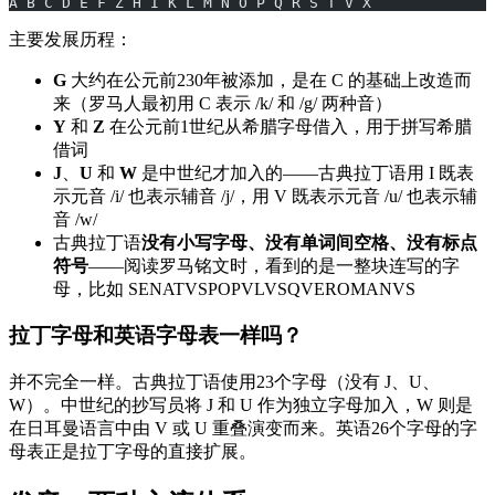
A B C D E F Z H I K L M N O P Q R S T V X
主要发展历程：
G
大约在公元前230年被添加，是在 C 的基础上改造而
来（罗马人最初用 C 表示 /k/ 和 /g/ 两种音）
Y
和
Z
在公元前1世纪从希腊字母借入，用于拼写希腊
借词
J
、
U
和
W
是中世纪才加入的——古典拉丁语用 I 既表
示元音 /i/ 也表示辅音 /j/，用 V 既表示元音 /u/ 也表示辅
音 /w/
古典拉丁语
没有小写字母、没有单词间空格、没有标点
符号
——阅读罗马铭文时，看到的是一整块连写的字
母，比如 SENATVSPOPVLVSQVEROMANVS
拉丁字母和英语字母表一样吗？
并不完全一样。古典拉丁语使用23个字母（没有 J、U、
W）。中世纪的抄写员将 J 和 U 作为独立字母加入，W 则是
在日耳曼语言中由 V 或 U 重叠演变而来。英语26个字母的字
母表正是拉丁字母的直接扩展。