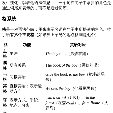
发生变化，以表达语法信息——一个词在句子中承担的角色是
通过词尾来表示的，而不是通过词序。
格系统
格
是一种语法范畴，用来表示名词在句子中所扮演的角色。拉
丁语有
六个主要格
（如果算上罕见的地点格则是七个）：
格
功能
英语对应
主
主语
The boy
runs（男孩在跑）
格
属
所有关系
The book
of the boy
（男孩的书）
格
与
Give the book
to the boy
（把书给男
间接宾语
格
孩）
宾
直接宾语；表示运
He sees
the boy
（他看见男孩）
格
动方向
with a sword
（用剑）、
in the
夺
表示方式、手段、
forest
（在森林里）、
from Rome
（从
格
地点、分离
罗马）