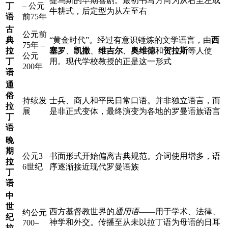
提乌斯的早期喜剧。最初书写方向为从右至左或
丁
– 公元
牛耕式，后定型为从左至右
语
前75年
古
公元前
典
“黄金时代”。经过有意识锤炼的文学语言，由
西
75年 –
拉
塞罗
、
凯撒
、
维吉尔
、
奥维德
和
贺拉斯
等人使
公元
丁
用。现代学校教授的正是这一形式
200年
语
通
俗
持续发
士兵、商人和平民日常口语。并非独立语言，而
拉
展
是非正式变体，最终演变为各地的罗曼语族语言
丁
语
晚
期
公元3–
书面形式开始偏离古典规范。介词使用增多，语
拉
6世纪
序逐渐接近现代罗曼语族
丁
语
中
世
西方基督教世界的
通用语
——用于学术、法律、
约公元
纪
神学和外交。传播至从未以拉丁语为母语的日耳
700–
拉