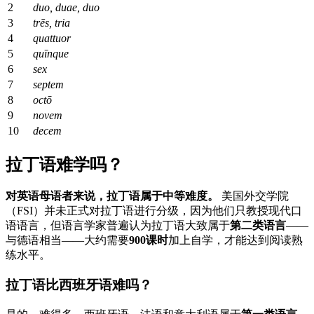
2
duo, duae, duo
3
trēs, tria
4
quattuor
5
quīnque
6
sex
7
septem
8
octō
9
novem
10
decem
拉丁语难学吗？
对英语母语者来说，拉丁语属于中等难度。
美国外交学院
（FSI）并未正式对拉丁语进行分级，因为他们只教授现代口
语语言，但语言学家普遍认为拉丁语大致属于
第二类语言
——
与德语相当——大约需要
900课时
加上自学，才能达到阅读熟
练水平。
拉丁语比西班牙语难吗？