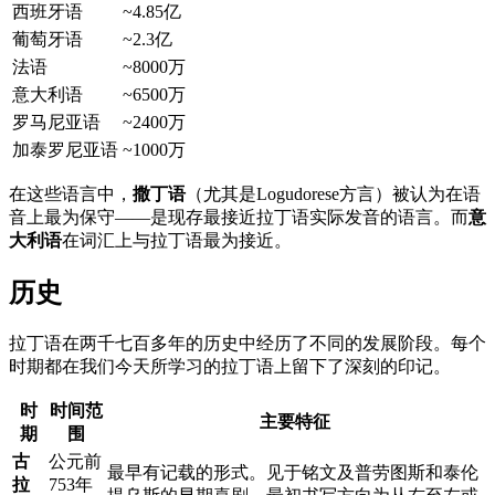
西班牙语
~4.85亿
葡萄牙语
~2.3亿
法语
~8000万
意大利语
~6500万
罗马尼亚语
~2400万
加泰罗尼亚语
~1000万
在这些语言中，
撒丁语
（尤其是Logudorese方言）被认为在语
音上最为保守——是现存最接近拉丁语实际发音的语言。而
意
大利语
在词汇上与拉丁语最为接近。
历史
拉丁语在两千七百多年的历史中经历了不同的发展阶段。每个
时期都在我们今天所学习的拉丁语上留下了深刻的印记。
时
时间范
主要特征
期
围
古
公元前
最早有记载的形式。见于铭文及普劳图斯和泰伦
拉
753年