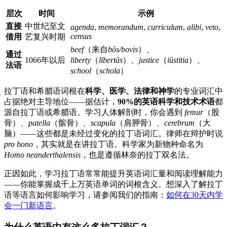
层次
时间
示例
直接
中世纪至文
agenda
,
memorandum
,
curriculum
,
alibi
,
veto
,
census
借用
艺复兴时期
beef
（来自
bōs/bovis
）、
通过
1066年以后
liberty
（
lībertās
）、
justice
（
iūstitia
）、
法语
school
（
schola
）
拉丁语和希腊语词根在
科学、医学、法律和神学
的专业词汇中
占据绝对主导地位——据估计，
90%的英语科学和技术术语
都
源自拉丁语或希腊语。学习人体解剖时，你会遇到
femur
（股
骨）、
patella
（髌骨）、
scapula
（肩胛骨）、
cerebrum
（大
脑）——这些都是未经过变化的拉丁语词汇。律师在辩护时说
pro bono
，其实就是在讲拉丁语。科学家为新物种命名为
Homo neanderthalensis
，也是遵循林奈的拉丁双名法。
正因如此，学习拉丁语常常能提升英语词汇量和阅读理解能力
——你能掌握成千上万英语单词的词根含义。想深入了解拉丁
语等语言如何影响学习，请参阅我们的指南：
如何在30天内学
会一门新语言
。