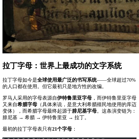
拉丁字母：世界上最成功的文字系统
拉丁字母如今是
全球使用最广泛的书写系统
——全球超过70%
的人口都在使用。但它最初只是地方性的改编。
罗马人采用的字母表源自
伊特鲁里亚字母
，而伊特鲁里亚字母
又来自
希腊字母
（具体来说，是意大利希腊殖民地使用的库迈
变体），而希腊字母最终起源于
腓尼基字母
。这条演变链为：
腓尼基 → 希腊 → 伊特鲁里亚 → 拉丁。
最初的拉丁字母表只有
21个字母
：