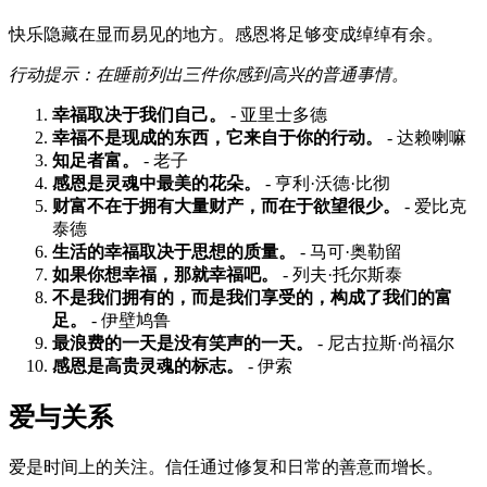
快乐隐藏在显而易见的地方。感恩将足够变成绰绰有余。
行动提示：在睡前列出三件你感到高兴的普通事情。
幸福取决于我们自己。
- 亚里士多德
幸福不是现成的东西，它来自于你的行动。
- 达赖喇嘛
知足者富。
- 老子
感恩是灵魂中最美的花朵。
- 亨利·沃德·比彻
财富不在于拥有大量财产，而在于欲望很少。
- 爱比克
泰德
生活的幸福取决于思想的质量。
- 马可·奥勒留
如果你想幸福，那就幸福吧。
- 列夫·托尔斯泰
不是我们拥有的，而是我们享受的，构成了我们的富
足。
- 伊壁鸠鲁
最浪费的一天是没有笑声的一天。
- 尼古拉斯·尚福尔
感恩是高贵灵魂的标志。
- 伊索
爱与关系
爱是时间上的关注。信任通过修复和日常的善意而增长。