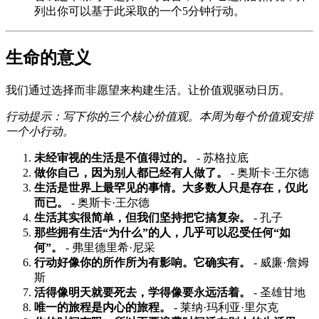
列出你可以基于此采取的一个5分钟行动。
生命的意义
我们通过选择而非愿望来构建生活。让价值观驱动日历。
行动提示：写下你的三个核心价值观。本周为每个价值观安排
一个小行动。
未经审视的生活是不值得过的。
- 苏格拉底
做你自己，因为别人都已经有人做了。
- 奥斯卡·王尔德
生活是世界上最罕见的事情。大多数人只是存在，仅此
而已。
- 奥斯卡·王尔德
生活其实很简单，但我们坚持把它搞复杂。
- 孔子
那些拥有生活“为什么”的人，几乎可以忍受任何“如
何”。
- 弗里德里希·尼采
行动好像你的所作所为有影响。它确实有。
- 威廉·詹姆
斯
活得像明天就要死去，学得像要永远活着。
- 圣雄甘地
唯一的旅程是内心的旅程。
- 莱纳·玛利亚·里尔克