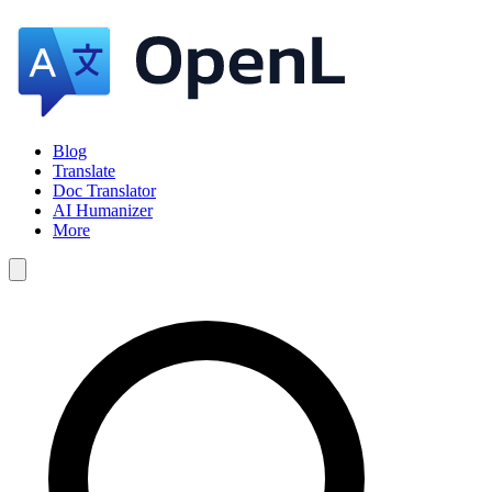
Blog
Translate
Doc Translator
AI Humanizer
More