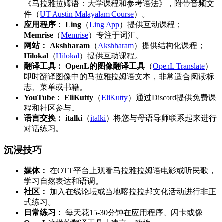
《马拉雅拉姆语：大学课程和参考语法》，附带音频文
件（
UT Austin Malayalam Course
）。
应用程序：
Ling
（
Ling App
）提供互动课程；
Memrise
（
Memrise
）专注于词汇。
网站：
Akshharam
（
Akshharam
）提供结构化课程；
Hilokal
（
Hilokal
）提供互动课程。
翻译工具：
OpenL的图像翻译工具
（
OpenL Translate
）
即时翻译图像中的马拉雅拉姆语文本，非常适合阅读标
志、菜单或书籍。
YouTube：
EliKutty
（
EliKutty
）通过Discord提供免费课
程和社区参与。
语言交换：
italki
（
italki
）将您与母语导师联系起来进行
对话练习。
沉浸技巧
媒体：
在OTT平台上观看马拉雅拉姆语电影或听民歌，
学习自然表达和语调。
社区：
加入在线论坛或当地喀拉拉邦文化活动进行非正
式练习。
日常练习：
每天花15-30分钟在应用程序、闪卡或像