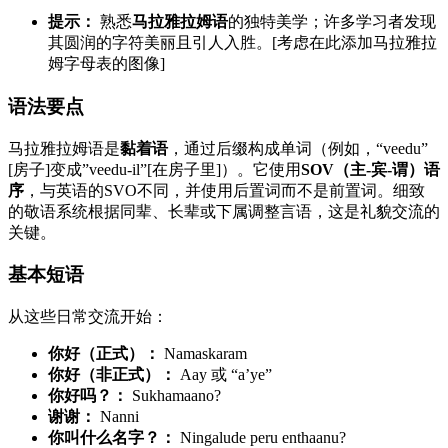
提示：
熟悉
马拉雅拉姆语
的独特美学；许多学习者发现
其圆润的字符美丽且引人入胜。[考虑在此添加马拉雅拉
姆字母表的图像]
语法要点
马拉雅拉姆语是
黏着语
，通过后缀构成单词（例如，“veedu”
[房子]变成”veedu-il”[在房子里]）。它使用
SOV（主-宾-谓）语
序
，与英语的SVO不同，并使用后置词而不是前置词。细致
的敬语系统根据同辈、长辈或下属调整言语，这是礼貌交流的
关键。
基本短语
从这些日常交流开始：
你好（正式）：
Namaskaram
你好（非正式）：
Aay 或 “a’ye”
你好吗？：
Sukhamaano?
谢谢：
Nanni
你叫什么名字？：
Ningalude peru enthaanu?