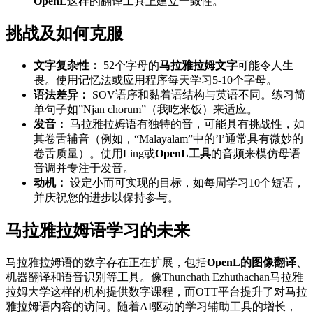
OpenL
这样的翻译工具上建立一致性。
挑战及如何克服
文字复杂性：
52个字母的
马拉雅拉姆文字
可能令人生
畏。使用记忆法或应用程序每天学习5-10个字母。
语法差异：
SOV语序和黏着语结构与英语不同。练习简
单句子如”Njan chorum”（我吃米饭）来适应。
发音：
马拉雅拉姆语有独特的音，可能具有挑战性，如
其卷舌辅音（例如，“Malayalam”中的’l’通常具有微妙的
卷舌质量）。使用Ling或
OpenL工具
的音频来模仿母语
音调并专注于发音。
动机：
设定小而可实现的目标，如每周学习10个短语，
并庆祝您的进步以保持参与。
马拉雅拉姆语学习的未来
马拉雅拉姆语的数字存在正在扩展，包括
OpenL的图像翻译
、
机器翻译和语音识别等工具。像Thunchath Ezhuthachan马拉雅
拉姆大学这样的机构提供数字课程，而OTT平台提升了对马拉
雅拉姆语内容的访问。随着AI驱动的学习辅助工具的增长，