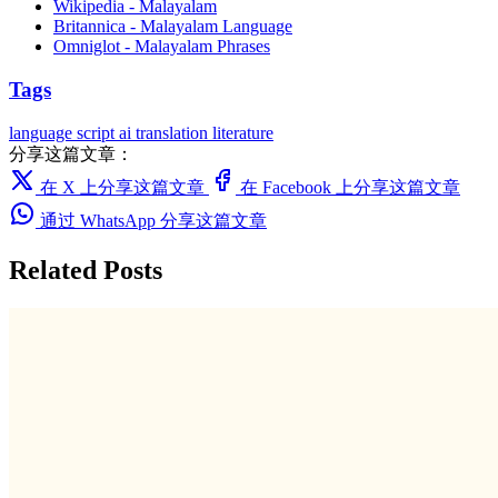
Wikipedia - Malayalam
Britannica - Malayalam Language
Omniglot - Malayalam Phrases
Tags
language
script
ai translation
literature
分享这篇文章：
在 X 上分享这篇文章
在 Facebook 上分享这篇文章
通过 WhatsApp 分享这篇文章
Related Posts