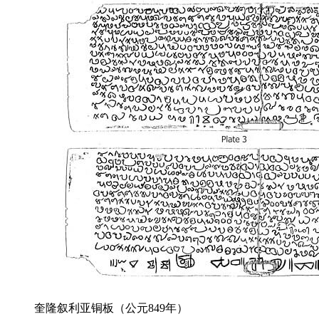
奎隆叙利亚铜板（公元849年）