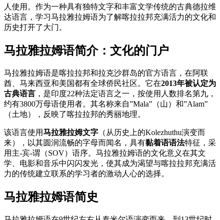
人使用。作为一种具有独特文字和丰富文学传统的古典德拉维
达语言，学习马拉雅拉姆语为了解喀拉拉邦充满活力的文化和
历史打开了大门。
马拉雅拉姆语简介：文化的门户
马拉雅拉姆语是喀拉拉邦和拉克沙群岛的官方语言，在阿联
酋、马来西亚和美国都有全球侨民社区。它在
2013年被认定为
古典语言
，是印度22种法定语言之一，按使用人数排名第九，
约有3800万母语使用者。其名称来自”Mala”（山）和”Alam”
（土地），反映了喀拉拉邦的秀丽地理。
该语言使用
马拉雅拉姆文字
（从历史上的Kolezhuthu演变而
来），以其圆润流畅的字母而闻名，具有
黏着语语法
特征，采
用主-宾-谓（SOV）语序。马拉雅拉姆语的文化意义在其文
学、电影和音乐中闪闪发光，使其成为渴望与喀拉拉邦充满活
力的传统建立联系的学习者的激动人心的选择。
马拉雅拉姆语简史
马拉雅拉姆语在9世纪左右从泰米尔语演变而来，到13世纪时