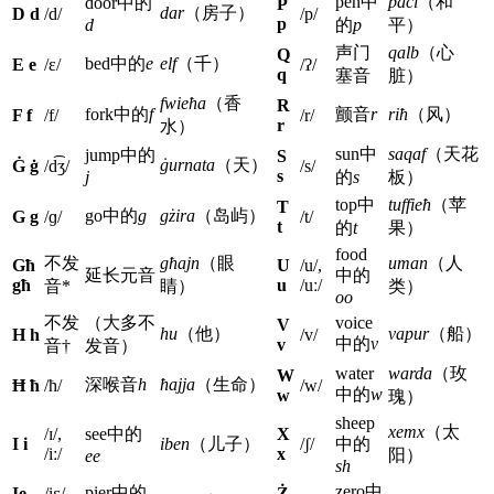
pen中
paċi
（和
door中的
P
dar
（房子）
D d
/d/
/p/
p
d
的
p
平）
声门
qalb
（心
Q
bed中的
e
elf
（千）
E e
/ɛ/
/ʔ/
q
塞音
脏）
fwieħa
（香
R
fork中的
f
颤音
r
riħ
（风）
F f
/f/
/r/
r
水）
sun中
saqaf
（天花
jump中的
S
ġurnata
（天）
Ġ ġ
/d͡ʒ/
/s/
s
j
的
s
板）
top中
tuffieħ
（苹
T
go中的
g
gżira
（岛屿）
G g
/ɡ/
/t/
t
的
t
果）
food
不发
għajn
（眼
uman
（人
Għ
U
/u/,
延长元音
中的
għ
u
/uː/
音*
睛）
类）
oo
不发
（大多不
voice
V
hu
（他）
vapur
（船）
H h
/v/
中的
v
v
音†
发音）
water
warda
（玫
W
深喉音
h
ħajja
（生命）
Ħ ħ
/ħ/
/w/
中的
w
w
瑰）
sheep
xemx
（太
/ɪ/,
see中的
X
I i
iben
（儿子）
/ʃ/
中的
/iː/
x
阳）
ee
sh
zero中
pier中的
Ie
/iɛ/,
Ż