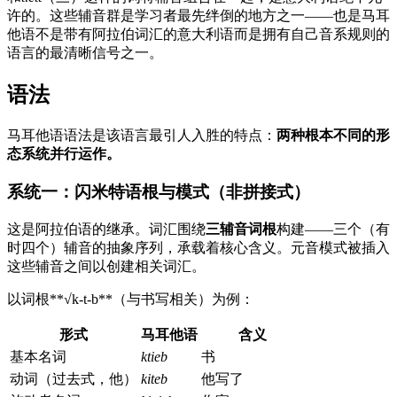
许的。这些辅音群是学习者最先绊倒的地方之一——也是马耳
他语不是带有阿拉伯词汇的意大利语而是拥有自己音系规则的
语言的最清晰信号之一。
语法
马耳他语语法是该语言最引人入胜的特点：
两种根本不同的形
态系统并行运作。
系统一：闪米特语根与模式（非拼接式）
这是阿拉伯语的继承。词汇围绕
三辅音词根
构建——三个（有
时四个）辅音的抽象序列，承载着核心含义。元音模式被插入
这些辅音之间以创建相关词汇。
以词根**√k-t-b**（与书写相关）为例：
形式
马耳他语
含义
基本名词
ktieb
书
动词（过去式，他）
kiteb
他写了