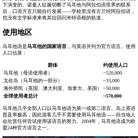
下演变的。诺曼人征服切断了马耳他与阿拉伯语世界的联系
后，口语方言只能自行发展——学校里没有古兰经阿拉伯语，
也没有文学标准来将其拉回闪米特语根的轨道。
使用地区
马耳他语是
马耳他的国家语言
，与英语并列为官方语言。使用
人口估算：
群体
约使用人口
马耳他（母语使用者）
~520,000
戈佐岛（马耳他的一部分）
~33,000
海外侨民（英国、澳大利亚、加拿大、美国）
~50,000
全球使用者总计
~570,000
马耳他几乎全部人口以马耳他语为第一或第二语言。岛上英语
普及率极高，因此游客几乎不需要使用马耳他语——但当地人
会欣赏任何尝试使用该语言的努力。2004年，马耳他语成为欧
盟24种官方语言之一。