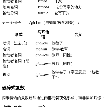
施动者名词
kittieb
作家
地点名词
kittieba
书桌/写字的地方
被动分词
miktub
被写下的
另一个例子——
√għ-l-m
（与知道/教学相关）：
马耳他
形式
含义
语
动词（过去式）
għallem
他教了
名词
tagħlim
教学/教育
施动者名词
għalliem
教师（阳性）
施动者名词（阴
教师（阴性）
għalliema
性）
他学会了（字面意思：“被教
被动
tgħallem
了”）
破碎式复数
闪米特语的复数通常通过
内部元音变化
形成，而非添加后缀：