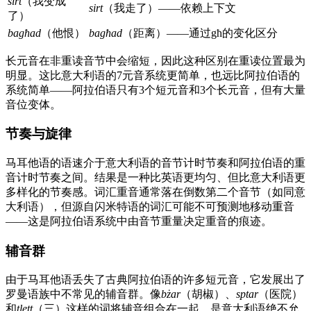
sirt
（我变成
sirt
（我走了）——依赖上下文
了）
bagħad
（他恨）
bagħad
（距离）——通过għ的变化区分
长元音在非重读音节中会缩短，因此这种区别在重读位置最为
明显。这比意大利语的7元音系统更简单，也远比阿拉伯语的
系统简单——阿拉伯语只有3个短元音和3个长元音，但有大量
音位变体。
节奏与旋律
马耳他语的语速介于意大利语的音节计时节奏和阿拉伯语的重
音计时节奏之间。结果是一种比英语更均匀、但比意大利语更
多样化的节奏感。词汇重音通常落在倒数第二个音节（如同意
大利语），但源自闪米特语的词汇可能不可预测地移动重音
——这是阿拉伯语系统中由音节重量决定重音的痕迹。
辅音群
由于马耳他语丢失了古典阿拉伯语的许多短元音，它发展出了
罗曼语族中不常见的辅音群。像
bżar
（胡椒）、
sptar
（医院）
和
tlett
（三）这样的词将辅音组合在一起，是意大利语绝不允