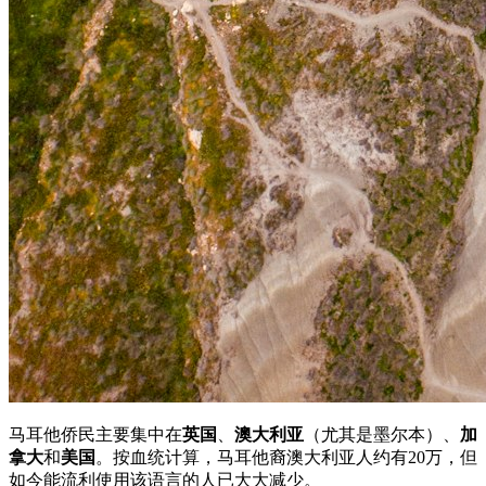
马耳他侨民主要集中在
英国
、
澳大利亚
（尤其是墨尔本）、
加
拿大
和
美国
。按血统计算，马耳他裔澳大利亚人约有20万，但
如今能流利使用该语言的人已大大减少。