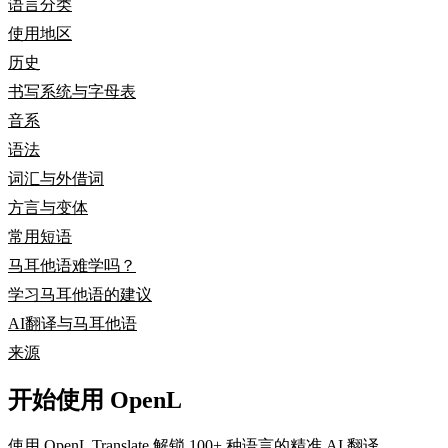
语言分类
使用地区
历史
书写系统与字母表
音系
语法
词汇与外借词
方言与变体
常用短语
马耳他语难学吗？
学习马耳他语的建议
AI翻译与马耳他语
来源
开始使用 OpenL
使用 OpenL Translate 解锁 100+ 种语言的精准 AI 翻译