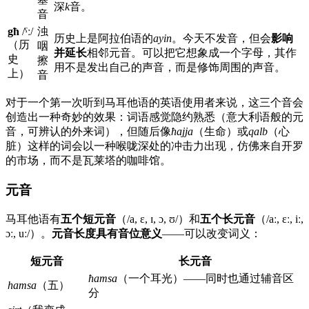
深
k
音。
音
għ
/ˤː/
浊
历史上是阿拉伯语的
ayin
。今天不发音，但会
影响
（历
咽
并延长
相邻元音。可以把它想象成一个字母，其作
史
擦
用不是发出自己的声音，而是修饰周围的声音。
上）
音
对于一个第一次听到马耳他语的英语使用者来说，这三个音会
创造出一种奇妙的效果：词语感觉隐约熟悉（意大利语般的元
音，可辨认的外来词），但随后像
ħajja
（生命）或
qalb
（心
脏）这样的词会以一种喉咙深处的冲击力出现，仿佛来自开罗
的市场，而不是瓦莱塔的咖啡馆。
元音
马耳他语有
五个短元音
（/a, ɛ, ɪ, ɔ, ʊ/）和
五个长元音
（/aː, ɛː, iː,
ɔː, uː/）。
元音长度具有音位意义
——可以改变词义：
短元音
长元音
ħamsa
（一个耳光）——同时也通过辅音区
hamsa
（五）
分