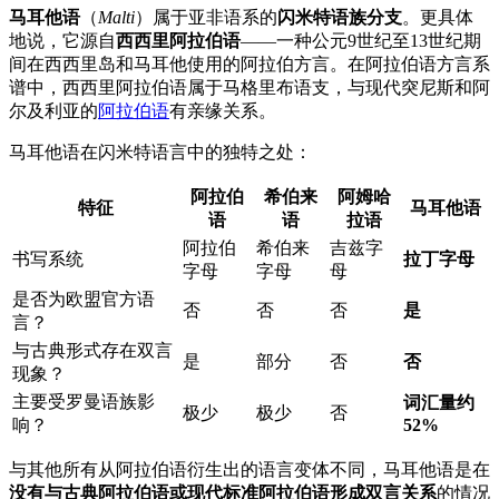
马耳他语
（
Malti
）属于亚非语系的
闪米特语族分支
。更具体
地说，它源自
西西里阿拉伯语
——一种公元9世纪至13世纪期
间在西西里岛和马耳他使用的阿拉伯方言。在阿拉伯语方言系
谱中，西西里阿拉伯语属于马格里布语支，与现代突尼斯和阿
尔及利亚的
阿拉伯语
有亲缘关系。
马耳他语在闪米特语言中的独特之处：
阿拉伯
希伯来
阿姆哈
特征
马耳他语
语
语
拉语
阿拉伯
希伯来
吉兹字
书写系统
拉丁字母
字母
字母
母
是否为欧盟官方语
否
否
否
是
言？
与古典形式存在双言
是
部分
否
否
现象？
主要受罗曼语族影
词汇量约
极少
极少
否
响？
52%
与其他所有从阿拉伯语衍生出的语言变体不同，马耳他语是在
没有与古典阿拉伯语或现代标准阿拉伯语形成双言关系
的情况