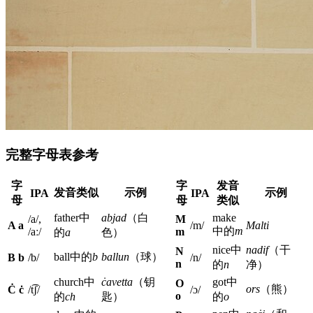
完整字母表参考
字
字
发音
发音类似
示例
示例
IPA
IPA
母
母
类似
father中
abjad
（白
make
/a/,
M
A a
/m/
Malti
中的
m
/aː/
m
的
a
色）
nice中
nadif
（干
N
ball中的
b
ballun
（球）
B b
/b/
/n/
n
的
n
净）
church中
ċavetta
（钥
got中
O
ors
（熊）
Ċ ċ
/t͡ʃ/
/ɔ/
o
的
ch
匙）
的
o