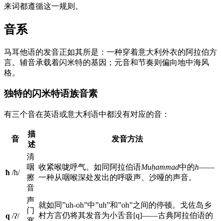
来词都遵循这一规则。
音系
马耳他语的发音正如其所是：一种穿着意大利外衣的阿拉伯方
言。辅音承载着闪米特的基因；元音和节奏则偏向地中海风
格。
独特的闪米特语族音素
有三个音在英语或意大利语中都没有对应的音：
描
音
发音方法
述
清
咽
收紧喉咙呼气。如同阿拉伯语
Muḥammad
中的
h
——
ħ
/ħ/
擦
一种从咽喉深处发出的呼吸声、沙哑的声音。
音
声
就如同”uh-oh”中”uh”和”oh”之间的停顿。戈佐岛乡
门
村方言仍将其发音为小舌音[q]——古典阿拉伯语的
q
/ʔ/
塞