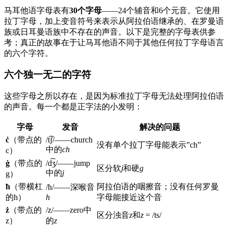
马耳他语字母表有
30个字母
——24个辅音和6个元音。它使用
拉丁字母，加上变音符号来表示从阿拉伯语继承的、在罗曼语
族或日耳曼语族中不存在的声音。以下是完整的字母表供参
考；真正的故事在于让马耳他语不同于其他任何拉丁字母语言
的六个字符。
六个独一无二的字符
这些字母之所以存在，是因为标准拉丁字母无法处理阿拉伯语
的声音。每一个都是正字法的小发明：
字母
发音
解决的问题
ċ
（带点的
/t͡ʃ/——church
没有单个拉丁字母能表示”ch”
中的
ch
c）
ġ
（带点的
/d͡ʒ/——jump
区分软
j
和硬
g
中的
j
g）
ħ
（带横杠
阿拉伯语的咽擦音；没有任何罗曼
/ħ/——深喉音
的h）
h
字母能接近这个音
ż
（带点的
/z/——zero中
区分浊音
z
和
z
= /ts/
z）
的
z