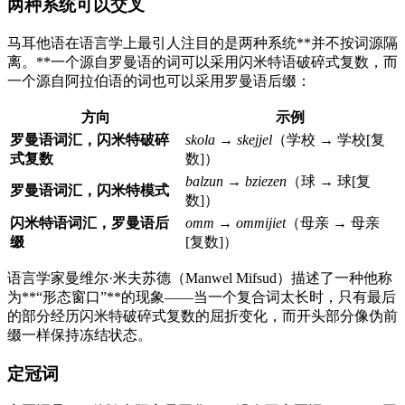
两种系统可以交叉
马耳他语在语言学上最引人注目的是两种系统**并不按词源隔
离。**一个源自罗曼语的词可以采用闪米特语破碎式复数，而
一个源自阿拉伯语的词也可以采用罗曼语后缀：
方向
示例
罗曼语词汇，闪米特破碎
skola
→
skejjel
（学校 → 学校[复
式复数
数]）
balzun
→
bziezen
（球 → 球[复
罗曼语词汇，闪米特模式
数]）
闪米特语词汇，罗曼语后
omm
→
ommijiet
（母亲 → 母亲
缀
[复数]）
语言学家曼维尔·米夫苏德（Manwel Mifsud）描述了一种他称
为**“形态窗口”**的现象——当一个复合词太长时，只有最后
的部分经历闪米特破碎式复数的屈折变化，而开头部分像伪前
缀一样保持冻结状态。
定冠词