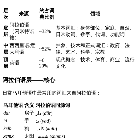
层
约占词
来源
领域
次
典比例
阿拉伯语
底
基本词汇：身体部位、家庭、自然、
（闪米特语
~32%
层
日常动词、数字、代词、功能词
族）
中
西西里语/意
抽象、技术和正式词汇：政府、法
~52%
层
大利语
律、艺术、科学、宗教
顶
现代概念：技术、体育、商业、流行
~6–
英语
20%
层
文化
阿拉伯语层——核心
日常马耳他语中最常用的词汇来自阿拉伯语：
马耳他语
含义
阿拉伯语同源词
dar
房子
دار (
dār
)
id
手
يد (
yad
)
kelb
狗
كلب (
kalb
)
xemx
太阳
شمس (
shams
)