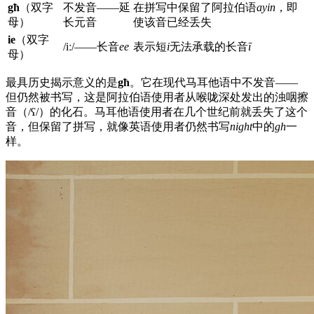
għ
（双字
不发音——延
在拼写中保留了阿拉伯语
ayin
，即
母）
长元音
使该音已经丢失
ie
（双字
/iː/——长音
ee
表示短
i
无法承载的长音
ī
母）
最具历史揭示意义的是
għ
。它在现代马耳他语中不发音——
但仍然被书写，这是阿拉伯语使用者从喉咙深处发出的浊咽擦
音（/ʕ/）的化石。马耳他语使用者在几个世纪前就丢失了这个
音，但保留了拼写，就像英语使用者仍然书写
night
中的
gh
一
样。