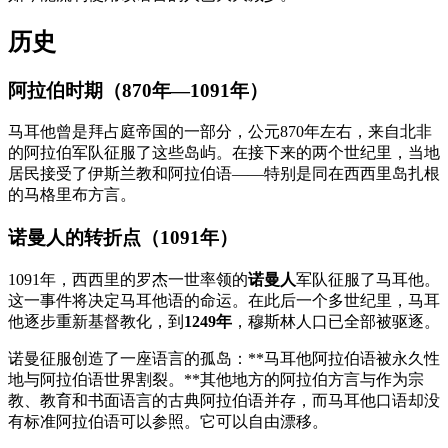
历史
阿拉伯时期（870年—1091年）
马耳他曾是拜占庭帝国的一部分，公元870年左右，来自北非
的阿拉伯军队征服了这些岛屿。在接下来的两个世纪里，当地
居民接受了伊斯兰教和阿拉伯语——特别是同在西西里岛扎根
的马格里布方言。
诺曼人的转折点（1091年）
1091年，西西里的罗杰一世率领的
诺曼人
军队征服了马耳他。
这一事件将决定马耳他语的命运。在此后一个多世纪里，马耳
他逐步重新基督教化，到
1249年
，穆斯林人口已全部被驱逐。
诺曼征服创造了一座语言的孤岛：**马耳他阿拉伯语被永久性
地与阿拉伯语世界割裂。**其他地方的阿拉伯方言与作为宗
教、教育和书面语言的古典阿拉伯语并存，而马耳他口语却没
有标准阿拉伯语可以参照。它可以自由漂移。