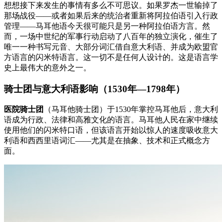
想想接下来发生的事情有多么不可思议。如果罗杰一世输掉了
那场战役——或者如果后来的统治者重新将阿拉伯语引入行政
管理——马耳他语今天很可能只是另一种阿拉伯语方言。然
而，一场中世纪的军事行动启动了八百年的独立演化，催生了
唯一一种书写元音、大部分词汇借自意大利语、并成为欧盟官
方语言的闪米特语言。这一切不是任何人设计的。这是语言学
史上最伟大的意外之一。
骑士团与意大利语影响（1530年—1798年）
医院骑士团
（马耳他骑士团）于1530年掌控马耳他后，意大利
语成为行政、法律和高雅文化的语言。马耳他人民在家中继续
使用他们的闪米特口语，但该语言开始以惊人的速度吸收意大
利语和西西里语词汇——尤其是在抽象、技术和正式概念方
面。