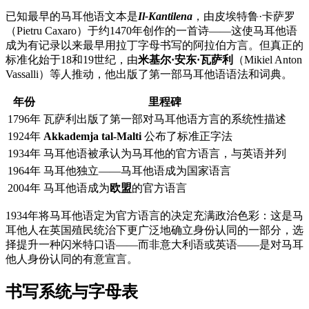
已知最早的马耳他语文本是
Il-Kantilena
，由皮埃特鲁·卡萨罗
（Pietru Caxaro）于约1470年创作的一首诗——这使马耳他语
成为有记录以来最早用拉丁字母书写的阿拉伯方言。但真正的
标准化始于18和19世纪，由
米基尔·安东·瓦萨利
（Mikiel Anton
Vassalli）等人推动，他出版了第一部马耳他语语法和词典。
年份
里程碑
1796年
瓦萨利出版了第一部对马耳他语方言的系统性描述
1924年
Akkademja tal-Malti
公布了标准正字法
1934年
马耳他语被承认为马耳他的官方语言，与英语并列
1964年
马耳他独立——马耳他语成为国家语言
2004年
马耳他语成为
欧盟
的官方语言
1934年将马耳他语定为官方语言的决定充满政治色彩：这是马
耳他人在英国殖民统治下更广泛地确立身份认同的一部分，选
择提升一种闪米特口语——而非意大利语或英语——是对马耳
他人身份认同的有意宣言。
书写系统与字母表