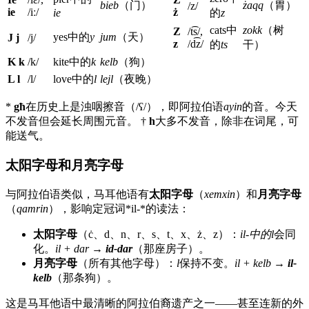
bieb
（门）
żaqq
（胃）
/z/
ie
/iː/
ż
ie
的
z
cats中
zokk
（树
Z
/t͡s/,
yes中的
y
jum
（天）
J j
/j/
z
/d͡z/
的
ts
干）
K k
/k/
kite中的
k
kelb
（狗）
L l
/l/
love中的
l
lejl
（夜晚）
*
għ
在历史上是浊咽擦音（/ʕ/），即阿拉伯语
ayin
的音。今天
不发音但会延长周围元音。 †
h
大多不发音，除非在词尾，可
能送气。
太阳字母和月亮字母
与阿拉伯语类似，马耳他语有
太阳字母
（
xemxin
）和
月亮字母
（
qamrin
），影响定冠词*il-*的读法：
太阳字母
（ċ、d、n、r、s、t、x、ż、z）：
il-
中的
l
会同
化。
il + dar
→
id-dar
（那座房子）。
月亮字母
（所有其他字母）：
l
保持不变。
il + kelb
→
il-
kelb
（那条狗）。
这是马耳他语中最清晰的阿拉伯裔遗产之一——甚至连新的外