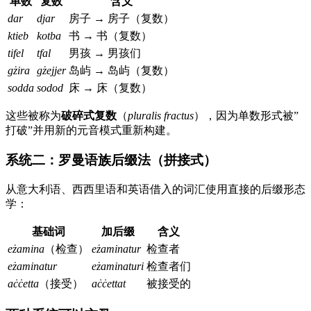
单数
复数
含义
dar
djar
房子 → 房子（复数）
ktieb
kotba
书 → 书（复数）
tifel
tfal
男孩 → 男孩们
gżira
gżejjer
岛屿 → 岛屿（复数）
sodda
sodod
床 → 床（复数）
这些被称为
破碎式复数
（
pluralis fractus
），因为单数形式被”
打破”并用新的元音模式重新构建。
系统二：罗曼语族后缀法（拼接式）
从意大利语、西西里语和英语借入的词汇使用直接的后缀形态
学：
基础词
加后缀
含义
eżamina
（检查）
eżaminatur
检查者
eżaminatur
eżaminaturi
检查者们
aċċetta
（接受）
aċċettat
被接受的