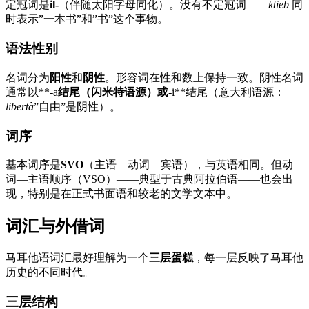
定冠词是
il-
（伴随太阳字母同化）。没有不定冠词——
ktieb
同
时表示”一本书”和”书”这个事物。
语法性别
名词分为
阳性
和
阴性
。形容词在性和数上保持一致。阴性名词
通常以**-a
结尾（闪米特语源）或
-i**结尾（意大利语源：
libertà
”自由”是阴性）。
词序
基本词序是
SVO
（主语—动词—宾语），与英语相同。但动
词—主语顺序（VSO）——典型于古典阿拉伯语——也会出
现，特别是在正式书面语和较老的文学文本中。
词汇与外借词
马耳他语词汇最好理解为一个
三层蛋糕
，每一层反映了马耳他
历史的不同时代。
三层结构