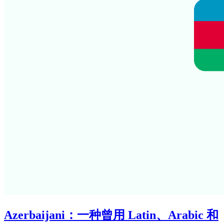
Azerbaijani：一种曾用 Latin、Arabic 和