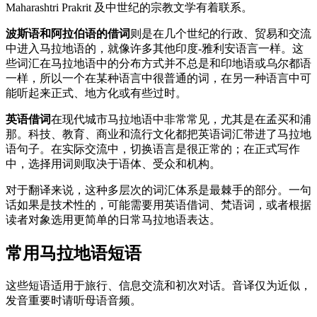
Maharashtri Prakrit 及中世纪的宗教文学有着联系。
波斯语和阿拉伯语的借词
则是在几个世纪的行政、贸易和交流
中进入马拉地语的，就像许多其他印度-雅利安语言一样。这
些词汇在马拉地语中的分布方式并不总是和印地语或乌尔都语
一样，所以一个在某种语言中很普通的词，在另一种语言中可
能听起来正式、地方化或有些过时。
英语借词
在现代城市马拉地语中非常常见，尤其是在孟买和浦
那。科技、教育、商业和流行文化都把英语词汇带进了马拉地
语句子。在实际交流中，切换语言是很正常的；在正式写作
中，选择用词则取决于语体、受众和机构。
对于翻译来说，这种多层次的词汇体系是最棘手的部分。一句
话如果是技术性的，可能需要用英语借词、梵语词，或者根据
读者对象选用更简单的日常马拉地语表达。
常用马拉地语短语
这些短语适用于旅行、信息交流和初次对话。音译仅为近似，
发音重要时请听母语音频。