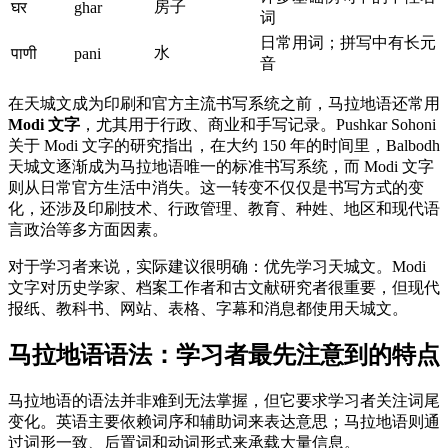
房子
घर
ghar
词
日常用词；拼写中有长元
水
पाणी
pani
音
在天城文成为印刷和官方主流书写系统之前，马拉地语还常用
Modi 文字
，尤其用于行政、商业和手写记录。Pushkar Sohoni
关于 Modi 文字的研究指出，在大约 150 年的时间里，Balbodh
天城文逐渐成为马拉地语唯一的标准书写系统，而 Modi 文字
则从日常官方生活中消失。这一转变不仅仅是书写方式的变
化，还涉及印刷技术、行政管理、教育、种姓、地区和现代语
言政治等多方面因素。
对于学习者来说，实际建议很明确：优先学习天城文。Modi
文字对历史学家、档案工作者和古文献研究者很重要，但现代
报纸、教科书、网站、表格、字幕和消息都使用天城文。
马拉地语语法：学习者最先注意到的特点
马拉地语的语法并非难到无法掌握，但它要求学习者关注词尾
变化。英语主要依赖词序和辅助词来表达意思；马拉地语则通
过词形一致、后置词和动词形式来承载大量信息。