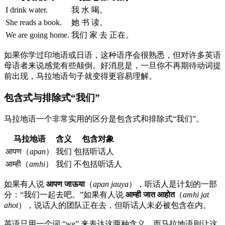
I drink water.
我 水 喝。
She reads a book.
她 书 读。
We are going home.
我们 家 去 正在。
如果你学过印地语或日语，这种语序会很熟悉，但对许多英语
母语者来说感觉有些颠倒。好消息是，一旦你不再期待动词提
前出现，马拉地语句子就变得更容易理解。
包含式与排除式“我们”
马拉地语一个非常实用的区分是包含式和排除式“我们”。
马拉地语
含义
包含对象
आपण（
apan
）
我们
包括听话人
आम्ही（
amhi
）
我们
不包括听话人
如果有人说
आपण जाऊया
（
apan jauya
），听话人是计划的一部
分：“我们一起去吧。”如果有人说
आम्ही जात आहोत
（
amhi jat
ahot
），说话人的团队正在去，但听话人未必被包含在内。
英语只用一个词 “we” 来表达这两种含义，而马拉地语则让这