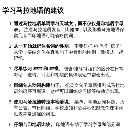
学习马拉地语的建议
通过马拉地语单词学习天城文，而不仅仅是印地语字母
表。
注意马拉地语发音，比如
ळ
，以及那些马拉地语保
留元音而印地语可能省略的词。
从一开始就记住名词的性别。
不要只把
घर
当作“房子”
来学；要结合你在真实句子中看到的性别一致模式一起
记忆。
尽早练习 आपण 和 आम्ही。
包含/排除“我们”的区分在日常
对话、邀请、计划和礼貌的集体表达中都会出现。
围绕句末动词构建句子。
把英文句子重新排列成马拉地
语的语序再翻译，这样可以训练你习惯等待动词出现。
使用马哈拉施特拉本地语境。
菜单、本地新闻标题、火
车公告、节日问候、学校通知和公共标识能教你课本词
汇表常常遗漏的词汇。
仔细与印地语比较。
印地语有助于学习字母和部分词