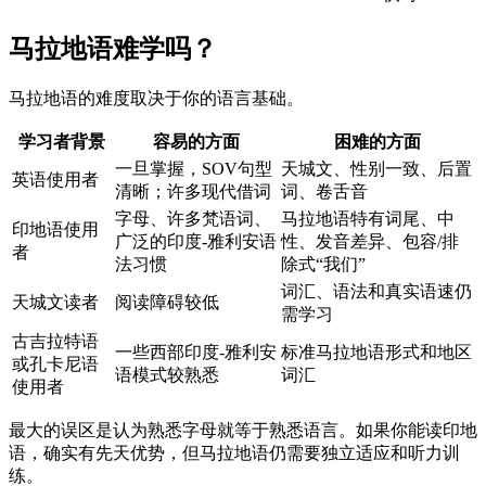
马拉地语难学吗？
马拉地语的难度取决于你的语言基础。
学习者背景
容易的方面
困难的方面
一旦掌握，SOV句型
天城文、性别一致、后置
英语使用者
清晰；许多现代借词
词、卷舌音
字母、许多梵语词、
马拉地语特有词尾、中
印地语使用
广泛的印度-雅利安语
性、发音差异、包容/排
者
法习惯
除式“我们”
词汇、语法和真实语速仍
天城文读者
阅读障碍较低
需学习
古吉拉特语
一些西部印度-雅利安
标准马拉地语形式和地区
或孔卡尼语
语模式较熟悉
词汇
使用者
最大的误区是认为熟悉字母就等于熟悉语言。如果你能读印地
语，确实有先天优势，但马拉地语仍需要独立适应和听力训
练。