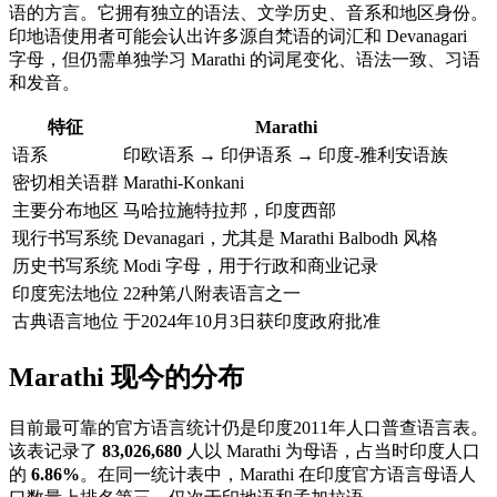
语的方言。它拥有独立的语法、文学历史、音系和地区身份。
印地语使用者可能会认出许多源自梵语的词汇和 Devanagari
字母，但仍需单独学习 Marathi 的词尾变化、语法一致、习语
和发音。
特征
Marathi
语系
印欧语系 → 印伊语系 → 印度-雅利安语族
密切相关语群
Marathi-Konkani
主要分布地区
马哈拉施特拉邦，印度西部
现行书写系统
Devanagari，尤其是 Marathi Balbodh 风格
历史书写系统
Modi 字母，用于行政和商业记录
印度宪法地位
22种第八附表语言之一
古典语言地位
于2024年10月3日获印度政府批准
Marathi 现今的分布
目前最可靠的官方语言统计仍是印度2011年人口普查语言表。
该表记录了
83,026,680
人以 Marathi 为母语，占当时印度人口
的
6.86%
。在同一统计表中，Marathi 在印度官方语言母语人