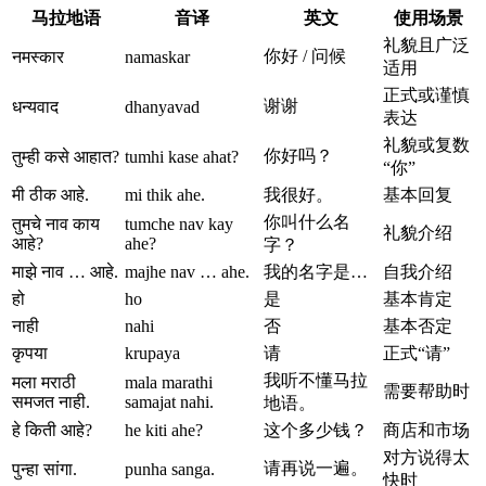
马拉地语
音译
英文
使用场景
礼貌且广泛
你好 / 问候
नमस्कार
namaskar
适用
正式或谨慎
谢谢
धन्यवाद
dhanyavad
表达
礼貌或复数
你好吗？
तुम्ही कसे आहात?
tumhi kase ahat?
“你”
मी ठीक आहे.
mi thik ahe.
我很好。
基本回复
你叫什么名
तुमचे नाव काय
tumche nav kay
礼貌介绍
आहे?
ahe?
字？
माझे नाव … आहे.
majhe nav … ahe.
我的名字是…
自我介绍
हो
ho
是
基本肯定
नाही
nahi
否
基本否定
कृपया
krupaya
请
正式“请”
我听不懂马拉
मला मराठी
mala marathi
需要帮助时
समजत नाही.
samajat nahi.
地语。
हे किती आहे?
he kiti ahe?
这个多少钱？
商店和市场
对方说得太
请再说一遍。
पुन्हा सांगा.
punha sanga.
快时