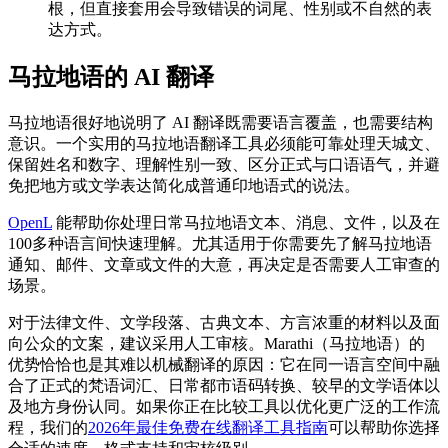
根，但直接套用会导致错误的词尾、性别或不自然的表
达方式。
马拉地语的 AI 翻译
马拉地语很好地说明了 AI 翻译既需要语言覆盖，也需要结构
意识。一个实用的马拉地语翻译工具必须能可靠处理天城文、
保留姓名和数字、理解性别一致、区分正式与口语语气，并避
免把地方或文学表达简化成普通印地语式的说法。
OpenL
能帮助你处理日常马拉地语文本、消息、文件，以及在
100多种语言间快速理解。尤其适用于你需要先了解马拉地语
通知、邮件、文章或文件的大意，再决定是否需要人工审查的
场景。
对于法律文件、文学段落、古典文本、方言浓重的材料以及面
向公众的文案，建议采用人工审核。Marathi（马拉地语）的
优势恰恰也是其难以机械翻译的原因：它在同一语言空间中融
合了正式的梵语词汇、日常都市语码转换、较早的文学语体以
及地方身份认同。如果你正在比较工具以优化更广泛的工作流
程，我们的
2026年最佳免费在线翻译工具指南
可以帮助你选择