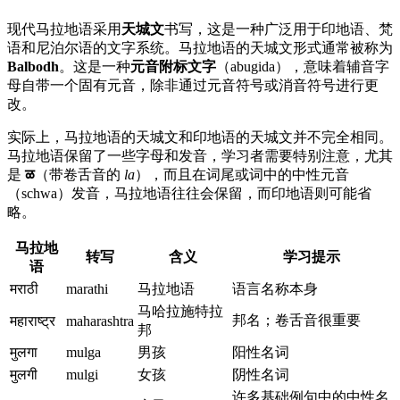
现代马拉地语采用
天城文
书写，这是一种广泛用于印地语、梵
语和尼泊尔语的文字系统。马拉地语的天城文形式通常被称为
Balbodh
。这是一种
元音附标文字
（abugida），意味着辅音字
母自带一个固有元音，除非通过元音符号或消音符号进行更
改。
实际上，马拉地语的天城文和印地语的天城文并不完全相同。
马拉地语保留了一些字母和发音，学习者需要特别注意，尤其
是
ळ
（带卷舌音的
la
），而且在词尾或词中的中性元音
（schwa）发音，马拉地语往往会保留，而印地语则可能省
略。
马拉地
转写
含义
学习提示
语
मराठी
marathi
马拉地语
语言名称本身
马哈拉施特拉
邦名；卷舌音很重要
महाराष्ट्र
maharashtra
邦
मुलगा
mulga
男孩
阳性名词
मुलगी
mulgi
女孩
阴性名词
许多基础例句中的中性名