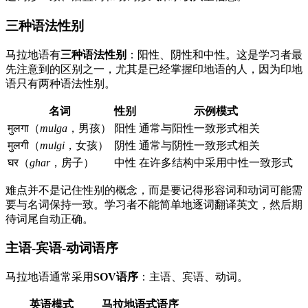
三种语法性别
马拉地语有
三种语法性别
：阳性、阴性和中性。这是学习者最
先注意到的区别之一，尤其是已经掌握印地语的人，因为印地
语只有两种语法性别。
名词
性别
示例模式
मुलगा（
mulga
，男孩）
阳性
通常与阳性一致形式相关
मुलगी（
mulgi
，女孩）
阴性
通常与阴性一致形式相关
घर（
ghar
，房子）
中性
在许多结构中采用中性一致形式
难点并不是记住性别的概念，而是要记得形容词和动词可能需
要与名词保持一致。学习者不能简单地逐词翻译英文，然后期
待词尾自动正确。
主语-宾语-动词语序
马拉地语通常采用
SOV语序
：主语、宾语、动词。
英语模式
马拉地语式语序