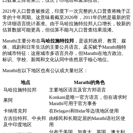
口数量上排名第三，仅次于印地语和孟加拉语。
2021年人口普查被推迟，印度下一次完整的人口普查将晚于正
常的十年周期。这意味着截至2026年，2011年仍然是最新的官
方详细语言统计基准。由于马哈拉施特拉邦人口增长，较新的
估算数据可能更高，但估算不能与人口普查结果混淆。
Marathi主要分布在
马哈拉施特拉邦
，是该邦政府、教育、媒
体、戏剧和日常生活的主要公共语言。孟买赋予Marathi独特
的城市特征：这座城市多语言共存，但Marathi在地方政治、
标识、学校、新闻和文化认同中依然居于核心地位。
Marathi在以下地区也有公认或大量社区：
地点
Marathi的角色
马哈拉施特拉邦
主要地区语言及官方邦语言
Konkani是唯一官方语言，但在请求时
果阿
Marathi可用于官方事务
卡纳塔克邦
在Belagavi和Bidar等边境地区使用
古吉拉特邦、中央邦
由移民和长期定居的Marathi语社区使
及中印度地区
用
分布于美国、加拿大、英国、澳大利