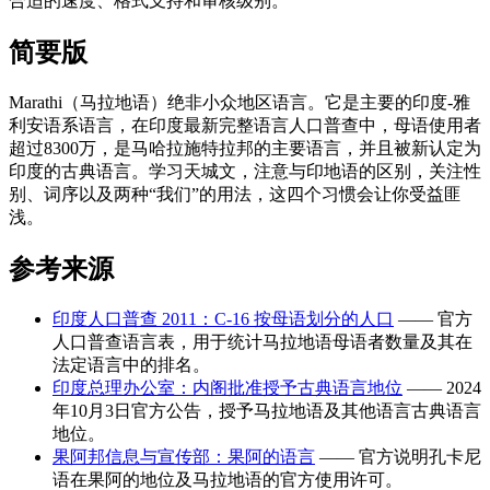
合适的速度、格式支持和审核级别。
简要版
Marathi（马拉地语）绝非小众地区语言。它是主要的印度-雅
利安语系语言，在印度最新完整语言人口普查中，母语使用者
超过8300万，是马哈拉施特拉邦的主要语言，并且被新认定为
印度的古典语言。学习天城文，注意与印地语的区别，关注性
别、词序以及两种“我们”的用法，这四个习惯会让你受益匪
浅。
参考来源
印度人口普查 2011：C-16 按母语划分的人口
—— 官方
人口普查语言表，用于统计马拉地语母语者数量及其在
法定语言中的排名。
印度总理办公室：内阁批准授予古典语言地位
—— 2024
年10月3日官方公告，授予马拉地语及其他语言古典语言
地位。
果阿邦信息与宣传部：果阿的语言
—— 官方说明孔卡尼
语在果阿的地位及马拉地语的官方使用许可。