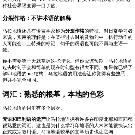
种社会界限变得一目了然。
分裂作格：不讲术语的解释
马拉地语还具有语言学家称为
分裂作格
的特征。对日常学习者
来说，实用的理解是：在某些过去时的及物句中，执行动作的
人可能会带上特殊的标记，句子的谓语也可能不再与主语一
致。
你不需要第一天就掌握这些理论。但你应该预期，马拉地语的
过去时句子会和简单的现在时句型有很大不同。如果你已经了
解印地语的
ne
结构，马拉地语的用法会让你觉得有些熟悉，
但并不完全相同。
词汇：熟悉的根基，本地的色彩
马拉地语的词汇有多个层次。
梵语和巴利语的遗产
让马拉地语拥有许多在印度北部和西部都
很熟悉的词汇。这也是为什么学习印地语的人常常能很快认出
正式或宗教用语。马拉地语较早的文学历史也让它与