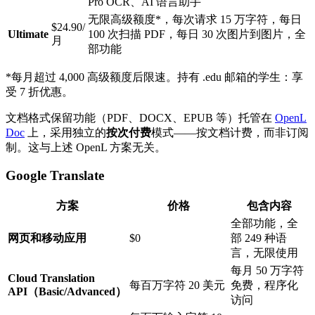
Pro OCR、AI 语言助手
无限高级额度*，每次请求 15 万字符，每日
$24.90/
Ultimate
100 次扫描 PDF，每日 30 次图片到图片，全
月
部功能
*每月超过 4,000 高级额度后限速。持有 .edu 邮箱的学生：享
受 7 折优惠。
文档格式保留功能（PDF、DOCX、EPUB 等）托管在
OpenL
Doc
上，采用独立的
按次付费
模式——按文档计费，而非订阅
制。这与上述 OpenL 方案无关。
Google Translate
方案
价格
包含内容
全部功能，全
网页和移动应用
$0
部 249 种语
言，无限使用
每月 50 万字符
Cloud Translation
每百万字符 20 美元
免费，程序化
API（Basic/Advanced）
访问