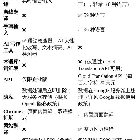
实时语音输入
译
言），转录（8 种语言）
离线翻
✅ 59 种语言
❌
译
手写输
✅ 96 种语言
❌
入
✅ 语法检查器、AI 人性
AI 写作
化改写、文本摘要、AI
❌
工具
检测器
术语库/
❌（仅通过 Cloud
❌
词汇表
Translation API 可用）
Cloud Translation API（每
仅限企业版
API
百万字符 20 美元）
数据处理后立即删除；
数据在 Google 服务器上处
隐私
无服务器存储（根据
理（详见 Google 数据使用
OpenL 隐私政策）
政策）
Chrome
✅ 页面内翻译，双语模
✅ 内置页面翻译
扩展
式
网站翻
✅ 整页网页翻译
❌
译