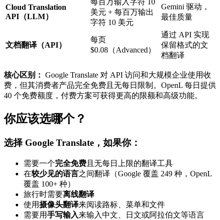
每百万输入字符 10
Gemini 驱动，
Cloud Translation
美元 + 每百万输出
API（LLM）
最佳质量
字符 10 美元
通过 API 实现
每页
文档翻译（API）
保留格式的文
$0.08（Advanced）
档翻译
核心区别：
Google Translate 对 API 访问和大规模企业使用收
费，但其消费者产品完全免费且无每日限制。OpenL 每日提供
40 个免费额度，付费方案可获得更高的限额和高级功能。
你应该选哪个？
选择 Google Translate，如果你：
需要一个
完全免费
且无每日上限的翻译工具
在
较少见的语言
之间翻译（Google 覆盖 249 种，OpenL
覆盖 100+ 种）
旅行时需要
离线翻译
使用
摄像头翻译
来阅读路标、菜单和文件
需要用
手写输入
来输入中文、日文或阿拉伯文等语言