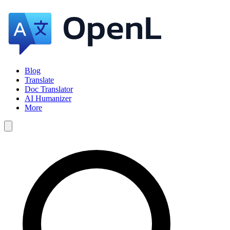
Blog
Translate
Doc Translator
AI Humanizer
More