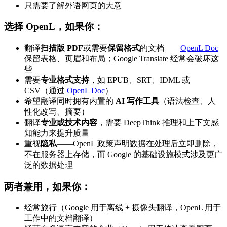
只需要了解外语网页的大意
选择 OpenL，如果你：
翻译
扫描版 PDF
或需要
保留格式
的文档——
OpenL Doc
保留表格、页眉和布局；Google Translate 经常会破坏这
些
需要
专业格式支持
，如 EPUB、SRT、IDML 或
CSV（通过
OpenL Doc
）
希望翻译同时拥有内置的
AI 写作工具
（语法检查、人
性化改写、摘要）
翻译
专业或技术内容
，需要 DeepThink 推理和上下文感
知能力来提升质量
重视
隐私
——OpenL 政策声明数据在处理后立即删除，
不在服务器上存储，而 Google 的基础设施模式涉及更广
泛的数据处理
两者兼用，如果你：
经常旅行（Google 用于离线 + 摄像头翻译，OpenL 用于
工作中的文档翻译）