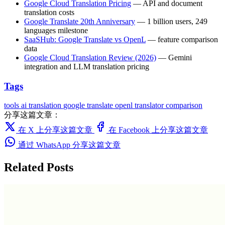
Google Cloud Translation Pricing
— API and document
translation costs
Google Translate 20th Anniversary
— 1 billion users, 249
languages milestone
SaaSHub: Google Translate vs OpenL
— feature comparison
data
Google Cloud Translation Review (2026)
— Gemini
integration and LLM translation pricing
Tags
tools
ai translation
google translate
openl
translator comparison
分享这篇文章：
在 X 上分享这篇文章
在 Facebook 上分享这篇文章
通过 WhatsApp 分享这篇文章
Related Posts