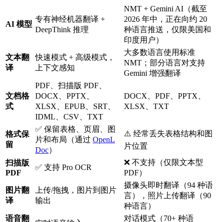
NMT + Gemini AI（截至
专有神经机器翻译 +
2026 年中，正在向约 20
AI 模型
DeepThink 推理
种语言推送，仅限美国和
印度用户）
大多数语言使用标准
文本翻
快速模式 + 高级模式，
NMT；部分语言对支持
译
上下文感知
Gemini 增强翻译
PDF、扫描版 PDF、
文档格
DOCX、PPTX、
DOCX、PDF、PPTX、
式
XLSX、EPUB、SRT、
XLSX、TXT
IDML、CSV、TXT
✅ 保留表格、页眉、图
⚠️ 经常丢失表格结构和图
格式保
片和布局（通过
OpenL
留
片位置
Doc
）
❌ 不支持（仅限文本型
扫描版
✅ 支持 Pro OCR
PDF
PDF）
摄像头即时翻译（94 种语
图片翻
上传/拖拽，图片到图片
言），照片上传翻译（90
译
输出
种语言）
语音翻
对话模式（70+ 种语