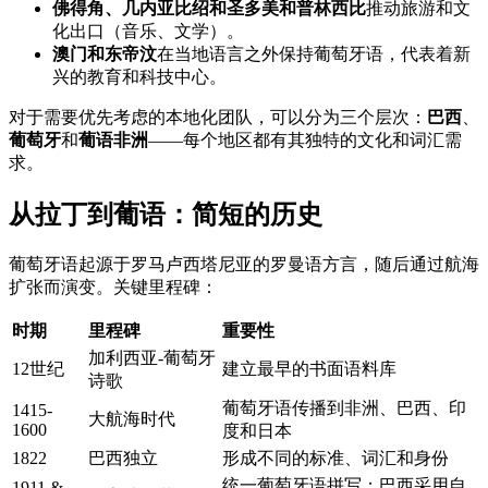
佛得角、几内亚比绍和圣多美和普林西比
推动旅游和文
化出口（音乐、文学）。
澳门和东帝汶
在当地语言之外保持葡萄牙语，代表着新
兴的教育和科技中心。
对于需要优先考虑的本地化团队，可以分为三个层次：
巴西
、
葡萄牙
和
葡语非洲
——每个地区都有其独特的文化和词汇需
求。
从拉丁到葡语：简短的历史
葡萄牙语起源于罗马卢西塔尼亚的罗曼语方言，随后通过航海
扩张而演变。关键里程碑：
时期
里程碑
重要性
加利西亚-葡萄牙
12世纪
建立最早的书面语料库
诗歌
葡萄牙语传播到非洲、巴西、印
1415-
大航海时代
1600
度和日本
1822
巴西独立
形成不同的标准、词汇和身份
统一葡萄牙语拼写；巴西采用自
1911 &