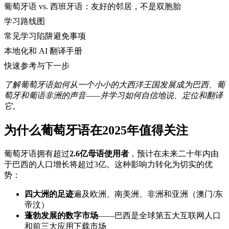
葡萄牙语 vs. 西班牙语：友好的邻居，不是双胞胎
学习路线图
常见学习陷阱避免事项
本地化和 AI 翻译手册
快速参考与下一步
了解葡萄牙语如何从一个小小的大西洋王国发展成为巴西、葡
萄牙和葡语非洲的声音——并学习如何自信地说、定位和翻译
它。
为什么葡萄牙语在2025年值得关注
葡萄牙语拥有超过
2.6亿母语使用者
，预计在未来二十年内由
于巴西的人口增长将超过3亿。这种影响力转化为切实的优
势：
四大洲的足迹
遍及欧洲、南美洲、非洲和亚洲（澳门/东
帝汶）
蓬勃发展的数字市场
——巴西是全球第五大互联网人口
和前三大应用下载市场