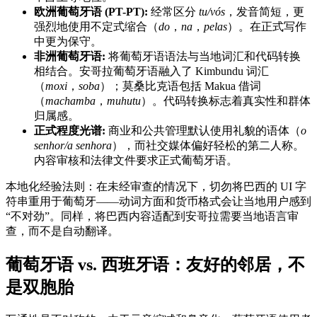
欧洲葡萄牙语 (PT-PT):
经常区分
tu/vós
，发音简短，更
强烈地使用不定式缩合（
do
，
na
，
pelas
）。在正式写作
中更为保守。
非洲葡萄牙语:
将葡萄牙语语法与当地词汇和代码转换
相结合。安哥拉葡萄牙语融入了 Kimbundu 词汇
（
moxi
，
soba
）；莫桑比克语包括 Makua 借词
（
machamba
，
muhutu
）。代码转换标志着真实性和群体
归属感。
正式程度光谱:
商业和公共管理默认使用礼貌的语体（
o
senhor/a senhora
），而社交媒体偏好轻松的第二人称。
内容审核和法律文件要求正式葡萄牙语。
本地化经验法则：在未经审查的情况下，切勿将巴西的 UI 字
符串重用于葡萄牙——动词方面和货币格式会让当地用户感到
“不对劲”。同样，将巴西内容适配到安哥拉需要当地语言审
查，而不是自动翻译。
葡萄牙语 vs. 西班牙语：友好的邻居，不
是双胞胎