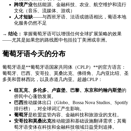
跨境产业
包括能源、金融科技、农业、航空维护和流行
文化（音乐、流媒体、游戏）
人才短缺
——与西班牙语、法语或德语相比，葡语本地
化服务仍然不足
→
结论：
掌握葡萄牙语可以增强任何全球扩展策略的效果
——尤其是如果您的路线图中包括拉丁美洲或非洲。
葡萄牙语今天的分布
葡萄牙语是**葡萄牙语国家共同体（CPLP）**的官方语言：
葡萄牙、巴西、安哥拉、莫桑比克、佛得角、几内亚比绍、圣
多美和普林西比，以及赤道几内亚。超越CPLP：
纽瓦克、多伦多、卢森堡、巴黎、东京和约翰内斯堡
的
侨民中心蓬勃发展。
巴西
推动媒体出口（Globo、Bossa Nova Studios、Spotify
排行榜），对全球词汇产生影响。
葡萄牙
是欧盟监管内容、金融科技和旅游业的支柱。
安哥拉和莫桑比克
推动能源和基础设施翻译需求；其葡
萄牙语变体在科技和金融科技领域日益受到追捧。