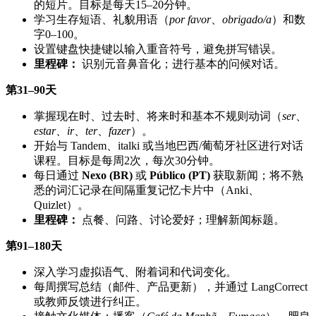
的短片。目标是每天15–20分钟。
学习生存短语、礼貌用语（
por favor
、
obrigado/a
）和数
字0–100。
设置键盘快捷键以输入重音符号，避免拼写错误。
里程碑：
识别元音鼻音化；进行基本的问候对话。
第31–90天
掌握现在时、过去时、将来时和基本不规则动词（
ser
、
estar
、
ir
、
ter
、
fazer
）。
开始与 Tandem、italki 或当地巴西/葡萄牙社区进行对话
课程。目标是每周2次，每次30分钟。
每日通过
Nexo (BR)
或
Público (PT)
获取新闻；将不熟
悉的词汇记录在间隔重复记忆卡片中（Anki、
Quizlet）。
里程碑：
点餐、问路、讨论爱好；理解新闻标题。
第91–180天
深入学习虚拟语气、附着词和代词变化。
每周撰写总结（邮件、产品更新），并通过 LangCorrect
或教师反馈进行纠正。