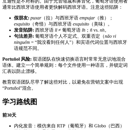
互通性是不对称的。由于元音缩减和鼻音化，葡萄牙语使用者
通常比西班牙语使用者更快解码西班牙语。注意这些陷阱：
假朋友:
puxar
（拉）与西班牙语
empujar
（推）；
esquisito
（奇怪）与西班牙语
exquisito
（美味）。
发音陷阱:
西班牙语
ll
≠ 葡萄牙语
lh
；
ñ
vs.
nh
。
句法差异:
葡萄牙语个人不定式、双重否定（
não vi
ninguém
= “我没看到任何人”）和宾语代词位置与西班牙
语规范不同。
Portuñol 风险:
双语团队在快速切换语言时常常无意识地混合
语体。建立一个简单规则：每个文件使用一种语言，并锁定词
汇表以防止漂移。
教育双语团队尽早了解这些对比，以避免在营销文案中出现
“Portuñol”混合。
学习路线图
前30天
内化发音：模仿来自 RTP（葡萄牙）和 Globo（巴西）