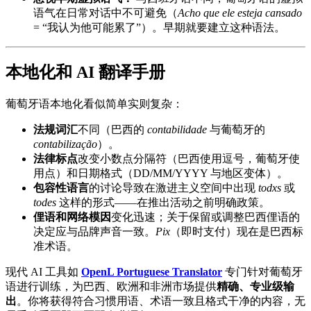
语气在日常对话中不可避免（
Acho que ele esteja cansado
= “我认为他可能累了”）。早期就要建立这种语法。
本地化和 AI 翻译手册
葡萄牙语本地化看似简单实则复杂：
法规词汇
不同（巴西的
contabilidade
与葡萄牙的
contabilização
）。
法律标点
改变小数点分隔符（巴西使用逗号，葡萄牙使
用点）和日期格式（DD/MM/YYYY 与地区变体）。
包容性语言
的讨论导致在激进主义空间中出现
todxs
或
todes
这样的形式——在推出活动之前明确政策。
俚语和网络模因
变化迅速；关于保留或调整巴西俚语的
决定应与品牌声音一致。
Pix
（即时支付）现在是巴西标
准术语。
现代 AI 工具如
OpenL Portuguese Translator
专门针对葡萄牙
语进行训练，为巴西、欧洲和非洲市场提供
精确、专业级输
出
。你将获得符合习惯用语、术语一致且格式干净的内容，无