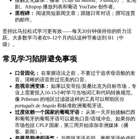
接触文化媒体：播客（
Café da Manhã
、
Fumaça
）、肥皂
剧、Afropop 播放列表和葡语 YouTube 创作者。
里程碑：
阅读简短新闻文章；跟随日常对话；撰写连贯
的邮件。
坚持比马拉松式学习更有效——每天20分钟保持你的听力活
跃。大多数学习者在9–12个月内以这种节奏达到 B1（中
级）。
常见学习陷阱避免事项
口音固化：
在掌握语法之前，不要过于追求母语般的发
音。清晰的语音胜过完美的口音。
忽视非洲变体：
如果以安哥拉/莫桑比克为目标市场，专
业上需要投入10-15小时学习当地词汇和代码转换规范。
像 Priberam 的地区过滤器这样的工具可以帮助区分
português de Angola
和标准欧洲葡萄牙语。
过度依赖一个国家的葡萄牙语：
从第一天开始接触巴西
和葡萄牙的葡萄牙语可以避免口音/语域冲击。如果你的
市场包括 CPLP 国家，第三周开始添加非洲媒体（播
客、新闻）。
忽视早期虚拟语气：
与西班牙语不同，葡萄牙语的虚拟