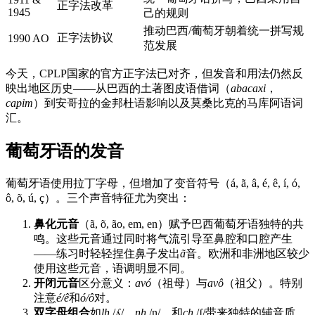
正字法改革
1945
己的规则
推动巴西/葡萄牙朝着统一拼写规
正字法协议
1990 AO
范发展
今天，CPLP国家的官方正字法已对齐，但发音和用法仍然反
映出地区历史——从巴西的土著图皮语借词（
abacaxi
，
capim
）到安哥拉的金邦杜语影响以及莫桑比克的马库阿语词
汇。
葡萄牙语的发音
葡萄牙语使用拉丁字母，但增加了变音符号（á, ã, â, é, ê, í, ó,
ô, õ, ú, ç）。三个声音特征尤为突出：
鼻化元音
（ã, õ, ão, em, en）赋予巴西葡萄牙语独特的共
鸣。这些元音通过同时将气流引导至鼻腔和口腔产生
——练习时轻轻捏住鼻子发出
ã
音。欧洲和非洲地区较少
使用这些元音，语调明显不同。
开闭元音
区分意义：
avó
（祖母）与
avô
（祖父）。特别
注意
é/ê
和
ó/ô
对。
双字母组合
如
lh
/ʎ/，
nh
/ɲ/，和
ch
/ʃ/带来独特的辅音质