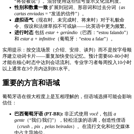
“将会被说”）。混合使用这些信号显示文化流利度。
性别和数量一致
扩展到冠词、形容词和过去分词（
as
cartas enviadas
= “发送的信件”）。
虚拟语气
（现在时、未完成时、将来时）对于礼貌命
令、假设和法律草拟不可或缺——比英语中更为频繁。
进行时态
包括
estar + gerúndio
（巴西：“estou falando”）
和
estar a + infinitive
（葡萄牙：“estou a falar”）。
实用提示：按交流场景（介绍、安排、谈判）而不是按字母顺
序建立动词卡片——重复加快变位记忆。预计需要60–80小时
才能在核心时态中达到会话流利。专业学习者每周投入10小时
以上通常在3个月内达到B1水平。
重要的方言和语域
葡萄牙语在很大程度上是互相理解的，但语域选择可能会影响
信任：
巴西葡萄牙语 (PT-BR):
非正式使用
você
，包括
a
gente
（“我们/我们”），轻松活泼的语调，创造性俚语
（
crush
，
pix
，
pelas beiradas
）。在流行文化和社交媒体
中占主导地位。