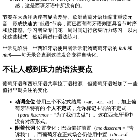
感，这是西班牙语中所没有的。
节奏在大西洋两岸有显著差异。欧洲葡萄牙语压缩非重读元
音，形成快速的“低语”节奏，而巴西葡萄牙语则更具音节时序
和旋律感。学习者应专门花一周时间进行密集听力练习，以内
化这些模式，然后再进行语法练习。
**常见陷阱：**西班牙语使用者常常混淆葡萄牙语的
lh/ll
和
nh/ñ
——每天录音直到这些发音变得自动化。
不让人感到压力的语法要点
葡萄牙语和西班牙语共享拉丁语根源，但葡萄牙语增加了一些
值得早期关注的变化：
动词变位
使用三个不定式结尾（-ar、-er、-ir），加上葡
萄牙语特有的
个人不定式
，允许标记主语的不定式
（
para fazermos
= “为了我们去做”）。这在西班牙语中
没有对应形式。
附着代词
位置变化：巴西偏好前置（
me disseram
= “告
诉我”），而葡萄牙在正式场合仍使用中置（
dir-se-á
=