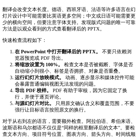
翻译会改变文本长度。德语、西班牙语、法语等许多语言在幻
灯片设计中可能需要比英语更多空间；中文或日语可能需要更
少的横向空间，但要注意字体支持。发现版式问题的唯一可靠
方法是以观众看到的方式查看翻译后的 PPTX。
快速检查流程如下：
在 PowerPoint 中打开翻译后的 PPTX。
不要只依赖浏
览器预览或 PDF 导出。
将缩放设置为 100%。
检查文本是否被截断、字体是否
自动缩小到很小、标签是否拥挤、对象是否重叠。
运行幻灯片放映模式。
动画、逐步显示和媒体控件可能
会暴露普通编辑视图无法发现的问题。
导出 PDF 校样。
PDF 有助于审核，因为它固定了换
行，并便于逐页评论。
与源幻灯片对比。
只用原文确认含义和覆盖范围，不要
强行让目标语言按照原文的换行。
对于从右到左的语言，需要额外检查。阿拉伯语、希伯来语、
波斯语和乌尔都语不仅仅是“同样的框里翻译后的文本”。要检
查文本方向、项目符号位置、图表方向、箭头方向、时间线顺