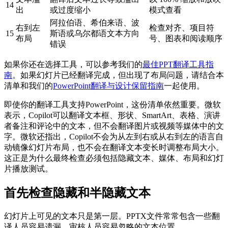
14
出
或过度缩小
模式查看
阿拉伯语、希伯来语、波
右到左
检查对齐、项目符
15
斯语或乌尔都语文本方向
布局
号、图表和阅读顺序
错误
如果你还在选择工具，可以参考我们的
最佳PPT翻译工具指
南
。如果幻灯片已经翻译完成，但出现了布局问题，请结合本
清单和我们的
PowerPoint翻译与设计保留指南
一起使用。
即使你的翻译工具支持PowerPoint，这份清单依然重要。微软
表示，Copilot可以翻译文本框、形状、SmartArt、表格、演讲
者备注和评论中的文本，但不会翻译图片或视频等媒体中的文
字。微软还指出，Copilot不会为从左到右或从右到左的语言自
动镜像幻灯片布局，也不会在翻译文本变长时调整布局大小。
这正是为什么最终检查必须包括隐藏文本、媒体、布局和幻灯
片播放测试。
首先检查隐藏和半隐藏文本
幻灯片上可见的文本只是第一层。PPTX文件常常包含一些翻
译人员容易遗漏、审核人员容易忽略的文本位置。