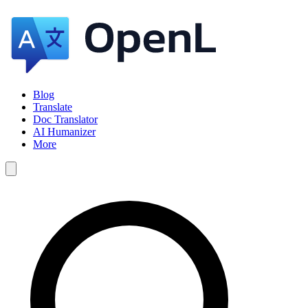
Blog
Translate
Doc Translator
AI Humanizer
More