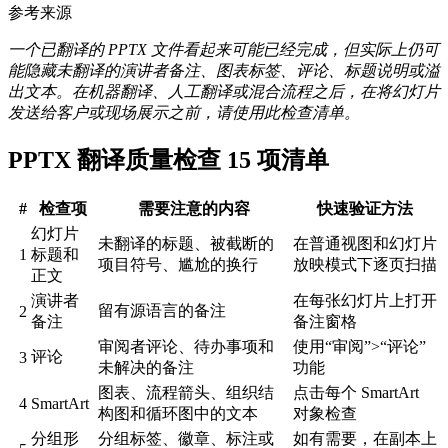
参考来源
一个已翻译的 PPTX 文件看起来可能已经完成，但实际上仍可
能隐藏未翻译的演讲者备注、图表标签、评论、标题说明或溢
出文本。在机器翻译、人工翻译或混合流程之后，在将幻灯片
发送给客户或现场展示之前，请使用此检查清单。
PPTX 翻译质量检查 15 项清单
#
检查项
需要注意的内容
快速验证方法
幻灯片
未翻译的标题、被截断的
在普通视图和幻灯片
1
标题和
项目符号、尴尬的换行
放映模式下逐页扫描
正文
演讲者
在每张幻灯片上打开
留有源语言的备注
2
备注
备注窗格
审阅者评论、待办事项和
使用“审阅”>“评论”
评论
3
未解决的备注
功能
图表、流程箭头、组织结
点击每个 SmartArt
4
SmartArt
构图和循环图中的文本
对象检查
分组形
分组标签、徽章、标注或
如有需要，在副本上