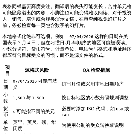
表格同样需要高度关注。翻译后的表头可能变长，合并单元格
可能隐藏溢出的内容，小脚注也可能变得难以阅读。对于投资
人、销售、培训或合规类演示文稿，在审查纯视觉幻灯片之
前，务必检查每一页包含数字的幻灯片。
本地格式化绝非可选项。例如，
这样的日期在美
07/04/2026
国表示 7 月 4 日，但在习惯日-月-年顺序的地区可能被误读。
小数分隔符、货币符号、计量单位、电话号码格式和地址顺序
都应符合目标受众的习惯，而不是源文件的格式。
项
源格式风险
QA 检查措施
目
日
可能有歧
07/04/2026
拼写月份或采用本地日期顺序
期
义
小
与
按目标地区的小数分隔规则调整
1,500
1.500
数
货
必要时添加 ISO 代码，如
或
USD
可能指不同的美元
$
币
CAD
单
英里、英尺、磅、华
为使用公制的受众转换或说明
位
氏度