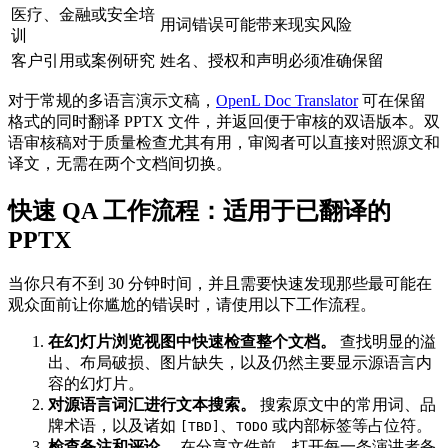
医疗、金融或安全培
用词错误可能带来现实风险
训
客户引用或案例研究
姓名、授权和声明必须准确保留
对于常规的多语言演示文稿，
OpenL Doc Translator
可在保留
格式的同时翻译 PPTX 文件，并返回便于审核的双语版本。双
语审核稿对于质量检查尤其有用，审阅者可以直接对照源文和
译文，无需在两个文档间切换。
快速 QA 工作流程：适用于已翻译的
PPTX
当你只有不到 30 分钟时间，并且需要快速发现那些最可能在
观众面前让你尴尬的错误时，请使用以下工作流程。
在幻灯片浏览视图中快速检查整个文档。
查找明显的溢
出、布局破损、图片缺失，以及仍然主要显示源语言内
容的幻灯片。
对源语言词汇进行文本搜索。
搜索原文中的常用词、品
牌术语，以及诸如
、
或内部标签等占位符。
[TBD]
TODO
检查备注和评论。
在分享文件前，打开每一条演讲者备