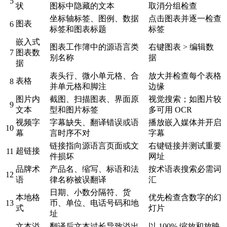
5
状
图标中隐藏的文本
取消分组检查
坐标轴标签、图例、数据
点击图表并逐一检查
图表
6
标签和图表标题
标签
嵌入式
图表工作簿中的源语言类
右键图表 > 编辑数
7
图表数
别名称
据
据
表头行、微小单元格、合
放大并检查每个表格
表格
8
并单元格和脚注
边缘
图片内
截图、扫描图表、界面原
视觉搜索；如图片较
9
文本
型和图片标签
多可用 OCR
视频字
字幕缺失、翻译错误或语
播放嵌入媒体并开启
10
幕
言时序不对
字幕
链接指向源语言页面或文
右键链接并测试重要
超链接
11
件损坏
网址
品牌术
产品名、缩写、标语和法
按术语表搜索必需词
12
语
律名称被误翻译
汇
日期、小数分隔符、货
本地格
优先检查含数字的幻
13
币、单位、电话号码和地
式
灯片
址
文本溢
翻译后文本过长导致溢出
以 100% 缩放和放映