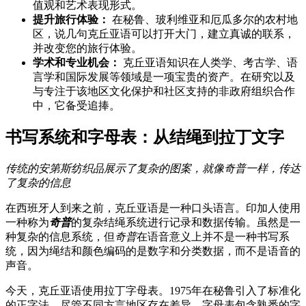
值观和艺术表现形式。
提升旅行体验：
在秘鲁、玻利维亚和厄瓜多尔的农村地
区，说几句克丘亚语可以打开大门，建立真诚的联系，
并改变您的旅行体验。
学术和专业机会：
克丘亚语知识在人类学、考古学、语
言学和国际发展等领域是一项宝贵的资产。在研究以及
与专注于该地区文化保护和社区支持的非政府组织合作
中，它备受追捧。
书写系统和字母表：从结绳到拉丁文字
传统的安第斯纺织品展示了复杂的图案，就像奇普一样，传达
了复杂的信息
在西班牙人到来之前，克丘亚语是一种口头语言。印加人使用
一种称为
奇普
的复杂结绳系统进行记录和数据传输。虽然是一
种复杂的信息系统，但
奇普
在语音意义上并不是一种书写系
统，因为绳结和颜色编码的是数字和分类数据，而不是语音的
声音。
今天，克丘亚语使用拉丁字母表。1975年在秘鲁引入了标准化
的正字法，尽管不同方言地区存在差异。字母表包含熟悉的字