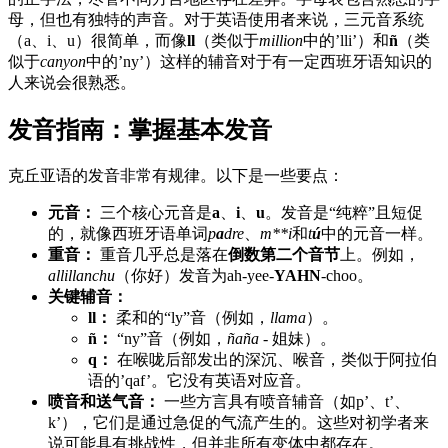
母，但也有独特的声音。对于英语使用者来说，三元音系统
（a、i、u）很简单，而像
ll
（类似于
million
中的’lli’）和
ñ
（类
似于
canyon
中的’ny’）这样的辅音对于有一定西班牙语知识的
人来说会很熟悉。
发音指南：掌握基本发音
克丘亚语的发音非常有规律。以下是一些要点：
元音：
三个核心元音是
a
、
i
、
u
。发音是“纯粹”且短促
的，就像西班牙语单词
p
a
dre
、
m**i
和
t
ú
中的元音一样。
重音：
重音几乎总是落在
倒数第二个音节
上。例如，
allillanchu
（你好）发音为ah-yee-
YAHN
-choo。
关键辅音：
ll：
柔和的“ly”音（例如，
llama
）。
ñ：
“ny”音（例如，
ñaña
- 姐妹）。
q：
在喉咙后部发出的深沉、喉音，类似于阿拉伯
语的’qaf’。它没有英语对应音。
喷音和送气音：
一些方言具有喷音辅音（如p’、t’、
k’），它们是通过急促的气流产生的。这些对初学者来
说可能具有挑战性，但并非所有变体中都存在。