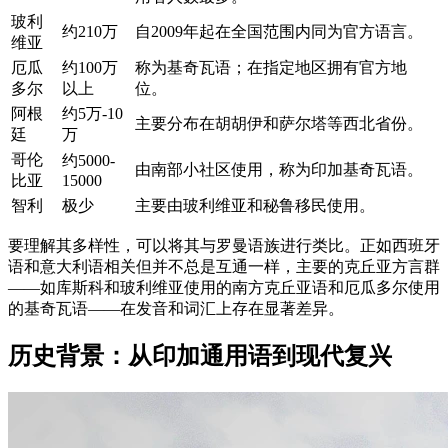
玻利
约210万
自2009年起在全国范围内同为官方语言。
维亚
厄瓜
约100万
称为基奇瓦语；在指定地区拥有官方地
多尔
以上
位。
阿根
约5万-10
主要分布在胡胡伊和萨尔塔等西北省份。
廷
万
哥伦
约5000-
由南部小社区使用，称为印加基奇瓦语。
比亚
15000
智利
极少
主要由玻利维亚和秘鲁移民使用。
要理解其多样性，可以将其与罗曼语族进行类比。正如西班牙
语和意大利语相关但并不总是互通一样，主要的克丘亚方言群
——如库斯科和玻利维亚使用的南方克丘亚语和厄瓜多尔使用
的基奇瓦语——在发音和词汇上存在显著差异。
历史背景：从印加通用语到现代复兴