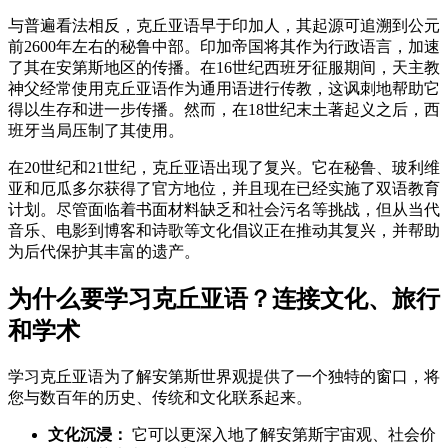
与普遍看法相反，克丘亚语早于印加人，其起源可追溯到公元
前2600年左右的秘鲁中部。印加帝国将其作为行政语言，加速
了其在安第斯地区的传播。在16世纪西班牙征服期间，天主教
神父经常使用克丘亚语作为通用语进行传教，这讽刺地帮助它
得以生存和进一步传播。然而，在18世纪末土著起义之后，西
班牙当局压制了其使用。
在20世纪和21世纪，克丘亚语出现了复兴。它在秘鲁、玻利维
亚和厄瓜多尔获得了官方地位，并且现在已经实施了双语教育
计划。尽管面临着书面材料缺乏和社会污名等挑战，但从当代
音乐、电影到博客和诗歌等文化倡议正在推动其复兴，并帮助
为后代保护其丰富的遗产。
为什么要学习克丘亚语？连接文化、旅行
和学术
学习克丘亚语为了解安第斯世界观提供了一个独特的窗口，将
您与数百年的历史、传统和文化联系起来。
文化沉浸：
它可以更深入地了解安第斯宇宙观、社会价