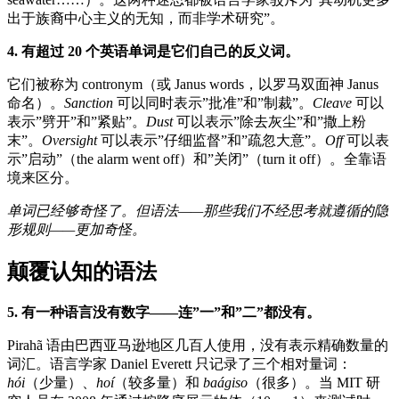
出于族裔中心主义的无知，而非学术研究”。
4. 有超过 20 个英语单词是它们自己的反义词。
它们被称为 contronym（或 Janus words，以罗马双面神 Janus
命名）。
Sanction
可以同时表示”批准”和”制裁”。
Cleave
可以
表示”劈开”和”紧贴”。
Dust
可以表示”除去灰尘”和”撒上粉
末”。
Oversight
可以表示”仔细监督”和”疏忽大意”。
Off
可以表
示”启动”（the alarm went off）和”关闭”（turn it off）。全靠语
境来区分。
单词已经够奇怪了。但语法——那些我们不经思考就遵循的隐
形规则——更加奇怪。
颠覆认知的语法
5. 有一种语言没有数字——连”一”和”二”都没有。
Pirahã 语由巴西亚马逊地区几百人使用，没有表示精确数量的
词汇。语言学家 Daniel Everett 只记录了三个相对量词：
hói
（少量）、
hoí
（较多量）和
baágiso
（很多）。当 MIT 研