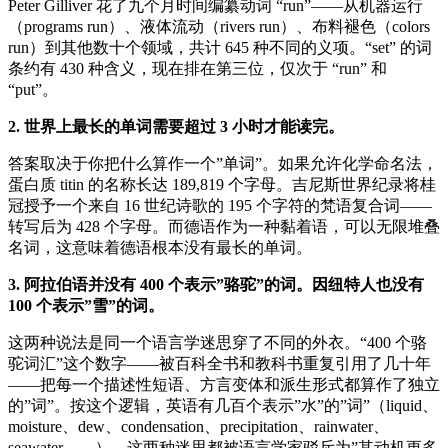
Peter Gilliver 花了九个月时间编纂动词 “run”——从机器运行
（programs run）、液体流动（rivers run）、布料褪色（colors
run）到其他数十个领域，共计 645 种不同的义项。“set” 的词
条约有 430 种含义，现在排在第三位，仅次于 “run” 和
“put”。
2. 世界上最长的单词需要超过 3 小时才能读完。
答案取决于你把什么算作一个”单词”。如果允许化学命名法，
蛋白质 titin 的名称长达 189,819 个字母。吉尼斯世界纪录将桂
冠授予一个来自 16 世纪诗歌的 195 个字符的梵语复合词——
转写后为 428 个字母。而德语作为一种黏着语，可以无限堆叠
名词，这意味着德语根本没有最长的单词。
3. 阿拉伯语并没有 400 个表示”骆驼”的词。因纽特人也没有
100 个表示”雪”的词。
这两种说法是同一个语言学迷思穿了不同的外衣。“400 个骆
驼词汇”这个数字——被百科全书和教科书重复引用了几十年
——把每一个描述性短语、方言变体和派生形式都算作了独立
的”词”。按这个逻辑，英语有几百个表示”水”的”词”（liquid、
moisture、dew、condensation、precipitation、rainwater、
seawater……）。这两种迷思都被语言学家驳斥为”其动机更多