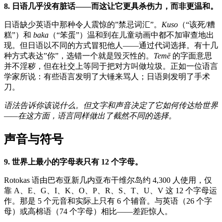
8. 日语几乎没有脏话——而这让它更具杀伤力，而非更温和。
日语缺少英语中那种令人震惊的”禁忌词汇”。
Kuso
（“该死/糟
糕”）和
baka
（“笨蛋”）温和到在儿童动画中都不加审查地出
现。但日语以不同的方式冒犯他人——通过代词选择。有十几
种方式表达”你”，选错一个就是毁灭性的。
Temē
的字面意思
并不淫秽，但在社交上等同于把对方叫做垃圾。正如一位语言
学家所说：有些语言发明了大锤来骂人；日语则发明了手术
刀。
语法告诉你该说什么。但文字和声音决定了它如何传达给世界
——在这方面，语言同样做出了截然不同的选择。
声音与符号
9. 世界上最小的字母表只有 12 个字母。
Rotokas 语由巴布亚新几内亚布干维尔岛约 4,300 人使用，仅
靠 A、E、G、I、K、O、P、R、S、T、U、V 这 12 个字母运
作。那是 5 个元音和实际上只有 6 个辅音。与英语（26 个字
母）或高棉语（74 个字母）相比——差距惊人。