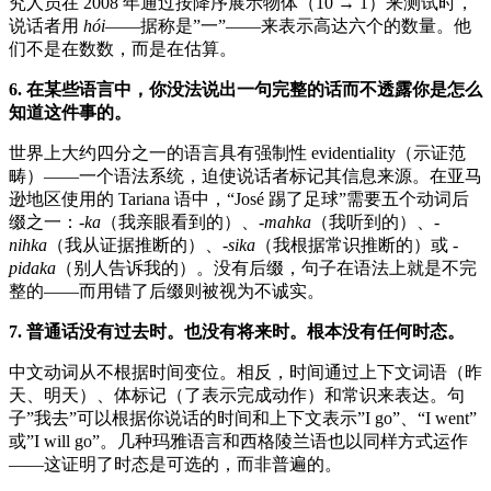
究人员在 2008 年通过按降序展示物体（10 → 1）来测试时，
说话者用
hói
——据称是”一”——来表示高达六个的数量。他
们不是在数数，而是在估算。
6. 在某些语言中，你没法说出一句完整的话而不透露你是怎么
知道这件事的。
世界上大约四分之一的语言具有强制性 evidentiality（示证范
畴）——一个语法系统，迫使说话者标记其信息来源。在亚马
逊地区使用的 Tariana 语中，“José 踢了足球”需要五个动词后
缀之一：
-ka
（我亲眼看到的）、
-mahka
（我听到的）、
-
nihka
（我从证据推断的）、
-sika
（我根据常识推断的）或
-
pidaka
（别人告诉我的）。没有后缀，句子在语法上就是不完
整的——而用错了后缀则被视为不诚实。
7. 普通话没有过去时。也没有将来时。根本没有任何时态。
中文动词从不根据时间变位。相反，时间通过上下文词语（昨
天、明天）、体标记（了表示完成动作）和常识来表达。句
子”我去”可以根据你说话的时间和上下文表示”I go”、“I went”
或”I will go”。几种玛雅语言和西格陵兰语也以同样方式运作
——这证明了时态是可选的，而非普遍的。