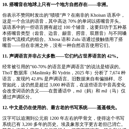
10. 搭嘴音在地球上只有一个地方自然存在——非洲。
你表示不赞同时发出的”啧啧”声？在南非的 Khoisan 语系中，
这是一个合法的语音，其中高达 70% 的单词以搭嘴音开头。
该语系中的一些语言拥有超过 100 个辅音，这要归功于五种基
本搭嘴音类型（齿音、边音、龈音、腭音、双唇音）与不同嗓
音和气流模式的组合。Xhosa 语和 Zulu 语通过接触借用了搭
嘴音——但在非洲之外，没有一种自然语言使用它们。
11. 声调语言并非占大多数——它们约占世界语言的 42%。
经常被引用的”60-70% 的语言是声调语言”的说法是错误的。
ThoT 数据库（Maslinsky 和 Vydrin，2025 年）分析了 7,674 种
语言，发现约 42.8% 是声调语言。旧数据来自有偏抽样。尽
管如此，这仍然是超过 3,000 种语言，在这些语言中音高变化
会改变词语的含义——在普通话中，
mā
（妈）和
mǎ
（马）仅
通过声调区分。
12. 中文是仍在使用的、最古老的书写系统——遥遥领先。
汉字可以追溯到公元前 1200 年左右的甲骨文，使得这个书写
系统已有 3,200 多年的历史。埃及象形文字更古老但已消亡。