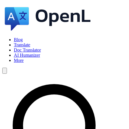
Blog
Translate
Doc Translator
AI Humanizer
More