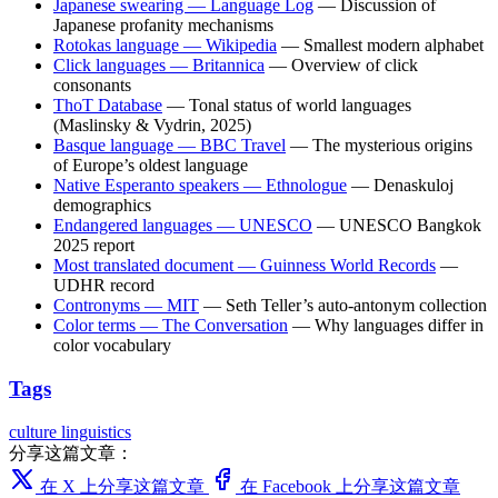
Japanese swearing — Language Log
— Discussion of
Japanese profanity mechanisms
Rotokas language — Wikipedia
— Smallest modern alphabet
Click languages — Britannica
— Overview of click
consonants
ThoT Database
— Tonal status of world languages
(Maslinsky & Vydrin, 2025)
Basque language — BBC Travel
— The mysterious origins
of Europe’s oldest language
Native Esperanto speakers — Ethnologue
— Denaskuloj
demographics
Endangered languages — UNESCO
— UNESCO Bangkok
2025 report
Most translated document — Guinness World Records
—
UDHR record
Contronyms — MIT
— Seth Teller’s auto-antonym collection
Color terms — The Conversation
— Why languages differ in
color vocabulary
Tags
culture
linguistics
分享这篇文章：
在 X 上分享这篇文章
在 Facebook 上分享这篇文章