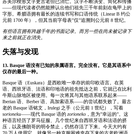
苏美尔楔形文字更古老但已消亡。汉字不断演变、简化和传播
——但现代读者仍然能辨认出他们祖先三千年前刻在龟甲上的
字形。希腊语拥有最长的连续书写和口语传统（Linear B 约公
元前 1700 年），但其当前字母表”仅”追溯到公元前 8 世纪。
有些语言拥有跨越千年的书面记录。而另一些在尚未被记录下
来之前就正在消失。
失落与发现
13. Basque 语没有已知的亲属语言。完全没有。它是其语系中
仅存的最后一种。
Basque 语（Euskara）是西欧唯一幸存的前印欧语言。在英
语、西班牙语、法语和印地语的祖先抵达之前，它就已在比利
牛斯山脉地区被使用。每一次将其与其他语系联系起来——
Iberian 语、Berber 语、高加索语系——的尝试都失败了。最古
老的 Basque 语铭文，Irulegi 之手（公元前 1 世纪），写着
sorioneku
——现代 Basque 语的
zorioneko
，意为”幸运的”。这
种语言经历了罗马征服、几个世纪来自西班牙语和法语的挤
压，以及佛朗哥的明令禁止，仍然存活了下来。今天大约有
70 万人使用它。就像另一种克服困难幸存下来的古老欧洲语