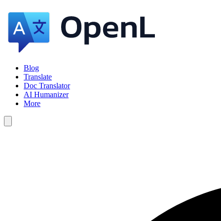
Blog
Translate
Doc Translator
AI Humanizer
More