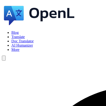
Blog
Translate
Doc Translator
AI Humanizer
More