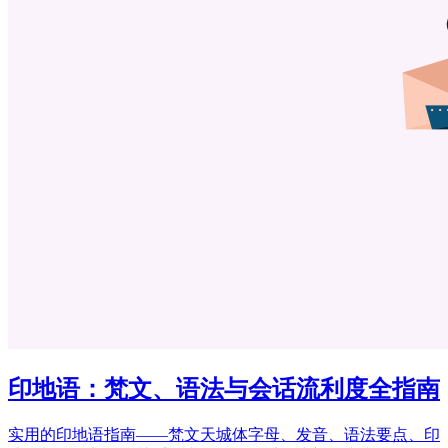
印地语：梵文、语法与会话流利度全指南
实用的印地语指南——梵文天城体字母、发音、语法要点、印