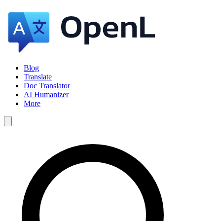
Blog
Translate
Doc Translator
AI Humanizer
More