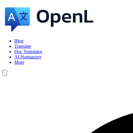
Blog
Translate
Doc Translator
AI Humanizer
More