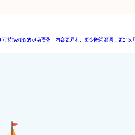
力和可持续雄心的职场语录，内容更犀利、更少陈词滥调，更加实