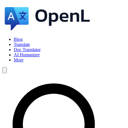
Blog
Translate
Doc Translator
AI Humanizer
More