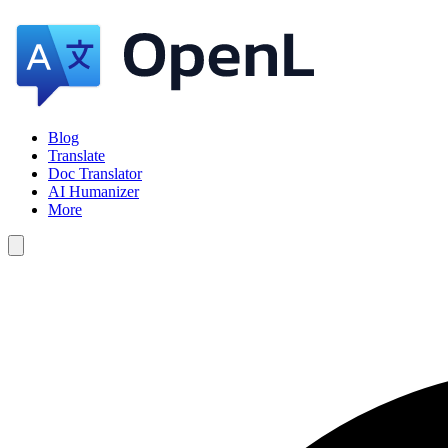
Blog
Translate
Doc Translator
AI Humanizer
More