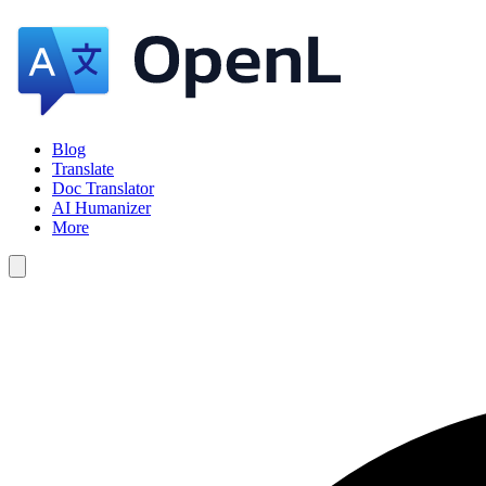
Blog
Translate
Doc Translator
AI Humanizer
More