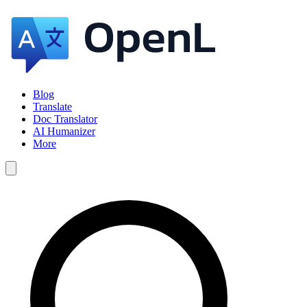
Blog
Translate
Doc Translator
AI Humanizer
More