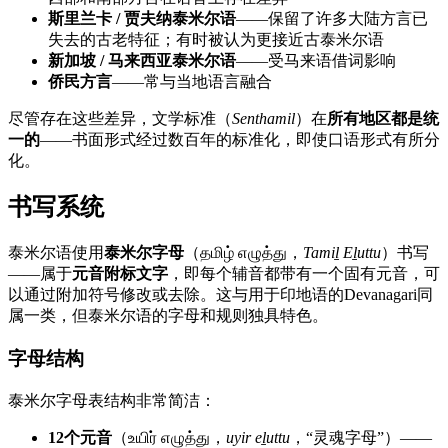
斯里兰卡 / 贾夫纳泰米尔语
——保留了许多大陆方言已
失去的古老特征；有时被认为更接近古泰米尔语
新加坡 / 马来西亚泰米尔语
——受马来语借词影响
侨民方言
——常与当地语言融合
尽管存在这些差异，文学标准（
Senthamil
）在
所有地区都是统
一的
——书面形式经过数百年的标准化，即使口语形式有所分
化。
书写系统
泰米尔语使用
泰米尔字母
（தமிழ் எழுத்து，
Tamiḻ Eḻuttu
）书写
——属于
元音附标文字
，即每个辅音都带有一个固有元音，可
以通过附加符号修改或去除。这与用于印地语的Devanagari同
属一类，但泰米尔语的字母和规则独具特色。
字母结构
泰米尔字母表结构非常简洁：
12个元音
（உயிர் எழுத்து，
uyir eḻuttu
，“灵魂字母”）——