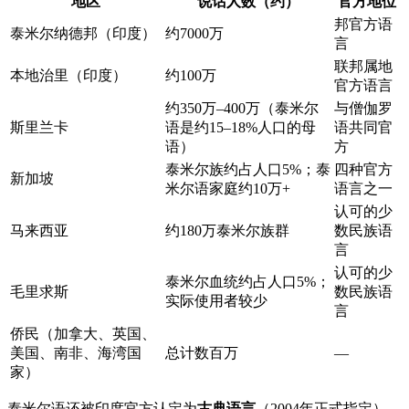
地区
说话人数（约）
官方地位
邦官方语
泰米尔纳德邦（印度）
约7000万
言
联邦属地
本地治里（印度）
约100万
官方语言
约350万–400万（泰米尔
与僧伽罗
斯里兰卡
语是约15–18%人口的母
语共同官
语）
方
泰米尔族约占人口5%；泰
四种官方
新加坡
米尔语家庭约10万+
语言之一
认可的少
马来西亚
约180万泰米尔族群
数民族语
言
认可的少
泰米尔血统约占人口5%；
毛里求斯
数民族语
实际使用者较少
言
侨民（加拿大、英国、
美国、南非、海湾国
总计数百万
—
家）
泰米尔语还被印度官方认定为
古典语言
（2004年正式指定），