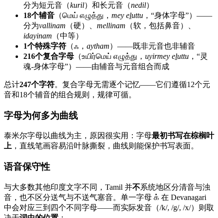
分为短元音（
kuril
）和长元音（
nedil
）
18个辅音
（மெய் எழுத்து，
mey eḻuttu
，“身体字母”）——
分为
vallinam
（硬）、
mellinam
（软，包括鼻音）、
idayinam
（中等）
1个特殊字符
（ஃ，
aytham
）——既非元音也非辅音
216个复合字母
（உயிர்மெய் எழுத்து，
uyirmey eḻuttu
，“灵
魂-身体字母”）——由辅音与元音组合而成
总计
247个字符
。复合字母无需逐个记忆——它们遵循12个元
音和18个辅音的组合规则，规律可循。
字母为何多为曲线
泰米尔字母以曲线为主，原因很实用：字母
最初书写在棕榈叶
上
，直线笔画容易沿叶脉撕裂，曲线则能保护书写表面。
语音保守性
与大多数其他印度文字不同，Tamil 并
不
系统地区分清音与浊
音，也不区分送气与不送气塞音。单一字母 க் 在 Devanagari
中会对应三到四个不同字母——而实际发音（/k/, /g/, /x/）则取
决于
词中的位置
：