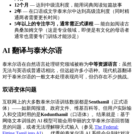
12个月
— 达到中级流利度，能用词典阅读短篇故事
2年
— 在口语或文学泰米尔中达到高级流利度（同时精
通两者需要更长时间）
5年以上的专注学习，通常需正式课程
— 能自如阅读古
典桑加姆文学（这是专业领域，即便是有文化的母语者
通常也需要专门训练才能涉足）
AI 翻译与泰米尔语
泰米尔语在自然语言处理研究领域被称为
中等资源语言
：虽然
无法与英语或普通话相比，但远超许多小语种。现代机器翻译
对于泰米尔语的一般文本处理表现尚可，但仍存在不少挑战。
双语变体问题
互联网上的大多数泰米尔语训练数据都是
Senthamil
（正式语
体）——如新闻报道、政府文件、维基百科等。但用户实际输
入和交流时用的是
Kodunthamil
（口语体）。结果就是：基于
网络文本训练的 AI 模型可能会用华丽的文学泰米尔语回答随
意的问题，或者无法理解聊天式输入（参见
The Federal:
Fitting Tamil into AI
）。优秀的泰米尔语 AI 系统会分别针对这