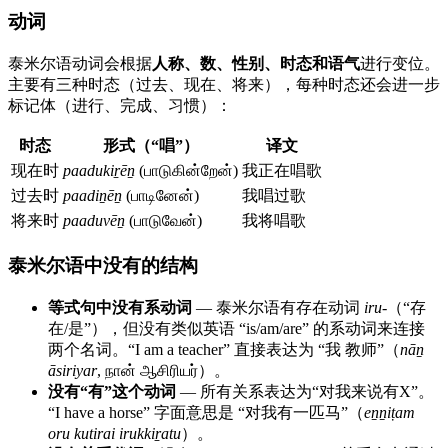
动词
泰米尔语动词会根据
人称、数、性别、时态和语气
进行变位。
主要有三种时态（过去、现在、将来），每种时态还会进一步
标记体（进行、完成、习惯）：
时态
形式（“唱”）
译文
现在时
paadukiṟēṉ
(பாடுகின்றேன்)
我正在唱歌
过去时
paadiṉēṉ
(பாடினேன்)
我唱过歌
将来时
paaduvēṉ
(பாடுவேன்)
我将唱歌
泰米尔语中没有的结构
等式句中没有系动词
— 泰米尔语有存在动词
iru-
（“存
在/是”），但没有类似英语 “is/am/are” 的系动词来连接
两个名词。“I am a teacher” 直接表达为 “我 教师”（
nāṉ
āsiriyar
, நான் ஆசிரியர்）。
没有“有”这个动词
— 所有关系表达为“对我来说有X”。
“I have a horse” 字面意思是 “对我有一匹马”（
eṉṉiṭam
oru kutirai irukkiṟatu
）。