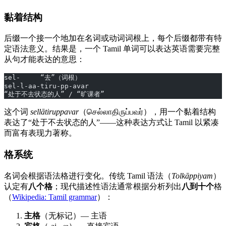
黏着结构
后缀一个接一个地加在名词或动词词根上，每个后缀都带有特
定语法意义。结果是，一个 Tamil 单词可以表达英语需要完整
从句才能表达的意思：
sel-     “去”（词根）
sel-l-aa-tiru-pp-avar
“处于不去状态的人” / “旷课者”
这个词
sellātiruppavar
（செல்லாதிருப்பவர்），用一个黏着结构
表达了“处于不去状态的人”——这种表达方式让 Tamil 以紧凑
而富有表现力著称。
格系统
名词会根据语法格进行变化。传统 Tamil 语法（
Tolkāppiyam
）
认定有
八个格
；现代描述性语法通常根据分析列出
八到十个
格
（
Wikipedia: Tamil grammar
）：
主格
（无标记）— 主语