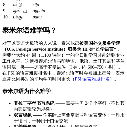
8
எட்டு
eṭṭu
9
ஒன்பது
oṉpatu
10
பத்து
pattu
泰米尔语难学吗？
对于以英语为母语的人来说，泰米尔语被
美国外交服务学院
（U.S. Foreign Service Institute）归类为 III 类“难学语言”
，
需要**大约 44 周（1,100 课时）**的全日制学习才能达到专业
工作水平。这使得泰米尔语与印地语、俄语、土耳其语和芬兰
语同属一类——远高于罗曼语族（I 类，约 600–750 小时）。
在 FSI 的语言难度排名中，泰米尔语有时会被加上星号，表示
通常比同类别的平均学习时间更长（
FSI 语言难度排名
）。
泰米尔语为什么难学
非拉丁字母书写系统
—— 需要学习 247 个字符（不过其
内部逻辑较为规律）
双言现象
—— 你实际上需要掌握两种语言变体：一种用
于读写，一种用于口语交流
黏着语形态
—— 单词很长，后缀层层叠加