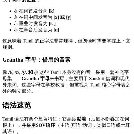
க் 在词首发音为
[k]
க் 在词中间发音为
[x] 或 [ɣ]
க் 重叠时发音为
[kː]
க் 在鼻音后发音为
[ɡ]
这意味着 Tamil 的正字法非常规律，但朗读时需要掌握上下文
规则。
Grantha 字母：借用的音素
像
/f/, /z/, /ʂ/, 和 /ʃ/
这些 Tamil 本身没有的音，采用一套补充字
母集——
Grantha 字母
来书写，主要用于 Sanskrit 借词和现代
外来词。这些字母在学校教授，但被视为 Tamil 核心字母表之
外的独立部分。
语法速览
Tamil 语法有两个显著特征：它高度
黏着
（后缀不断叠加在词
根上），并采用
SOV语序
（主语-宾语-动词，类似日语或土耳
其语）。