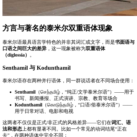
方言与著名的泰米尔双重语体现象
泰米尔语最具语言学特色的并非其词汇或文字，而是
书面语与
口语之间巨大的差异
，这一现象被称为
双重语体
（diglossia）
。
Senthamil 与 Kodunthamil
泰米尔语存在两种并行语体，同一群说话者在不同场合使用：
Senthamil
（செந்தமிழ்，“纯正/文学泰米尔语”）——用于
书写、新闻播报、正式演讲、宗教、教育等场合
Kodunthamil
（கொடுந்தமிழ்，“口语/俗泰米尔语”）——
用于日常对话、电影和电视
这两者不仅仅是正式/非正式的风格差异——它们在
词汇、语
法和形态
上都有显著不同。比如一个常见的动词结尾“正在
去”，在两种语体中完全不同：