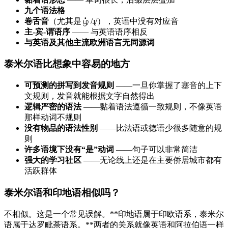
九个语法格
卷舌音
（尤其是 ழ் /ɻ/），英语中没有对应音
主-宾-谓语序
—— 与英语语序相反
与英语及其他主流欧洲语言无同源词
泰米尔语比想象中容易的地方
可预测的拼写到发音规则
——一旦你掌握了塞音的上下
文规则，发音就能根据文字自然得出
逻辑严密的语法
——黏着语法遵循一致规则，不像英语
那样动词不规则
没有物品的语法性别
——比法语或德语少很多随意的规
则
许多语境下没有“是”动词
——句子可以非常简洁
强大的学习社区
——无论线上还是在主要侨居城市都有
活跃群体
泰米尔语和印地语相似吗？
不相似。这是一个常见误解。**印地语属于印欧语系，泰米尔
语属于达罗毗荼语系。**两者的关系就像英语和阿拉伯语一样