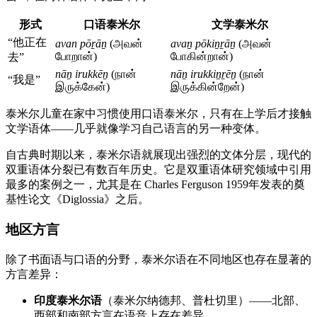
形式
口语泰米尔
文学泰米尔
“他正在
avan pōṟāṉ
(அவன்
avaṉ pōkiṉṟāṉ
(அவன்
போறான்)
போகின்றான்)
去”
nāṉ irukkēṉ
(நான்
nāṉ irukkiṉṟēṉ
(நான்
“我是”
இருக்கேன்)
இருக்கின்றேன்)
泰米尔儿童在家中习惯使用口语泰米尔，只有在上学后才接触
文学语体——几乎就像学习自己语言的另一种变体。
自古典时期以来，泰米尔语就展现出强烈的文体分层，现代的
双重语体分裂已有数百年历史。它是双重语体研究领域中引用
最多的案例之一，尤其是在 Charles Ferguson 1959年发表的奠
基性论文《Diglossia》之后。
地区方言
除了书面语与口语的分野，泰米尔语在不同地区也存在显著的
方言差异：
印度泰米尔语
（泰米尔纳德邦、普杜切里）——北部、
西部和南部方言在语音上存在差异