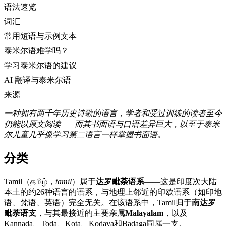
语法速览
词汇
常用短语与示例文本
泰米尔语难学吗？
学习泰米尔语的建议
AI 翻译与泰米尔语
来源
一种拥有两千年历史诗歌的语言，学者和受过训练的读者至今
仍能以原文阅读——而其书面语与口语差异巨大，以至于泰米
尔儿童几乎像学习第二语言一样掌握书面语。
分类
Tamil（தமிழ்，
tamiḻ
）属于
达罗毗荼语系
——这是印度次大陆
本土的约26种语言的语系，与地理上邻近的印欧语系（如印地
语、梵语、英语）完全无关。在该语系中，Tamil归于
南达罗
毗荼语支
，与其最接近的主要亲属
Malayalam
，以及
Kannada、Toda、Kota、Kodava和Badaga同属一支。