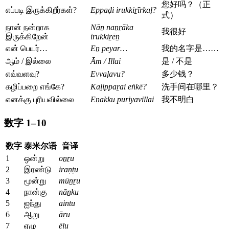
您好吗？（正
எப்படி இருக்கிறீர்கள்?
Eppaḍi irukkiṟīrkaḷ?
式）
நான் நன்றாக
Nāṉ naṉṟāka
我很好
இருக்கிறேன்
irukkiṟēṉ
என் பெயர்…
Eṉ peyar…
我的名字是……
ஆம் / இல்லை
Ām / Illai
是 / 不是
எவ்வளவு?
Evvaḷavu?
多少钱？
கழிப்பறை எங்கே?
Kaḻippaṟai eṅkē?
洗手间在哪里？
எனக்கு புரியவில்லை
Eṉakku puriyavillai
我不明白
数字 1–10
数字
泰米尔语
音译
1
ஒன்று
oṉṟu
2
இரண்டு
iraṇṭu
3
மூன்று
mūṉṟu
4
நான்கு
nāṉku
5
ஐந்து
aintu
6
ஆறு
āṟu
7
ஏழு
ēḻu