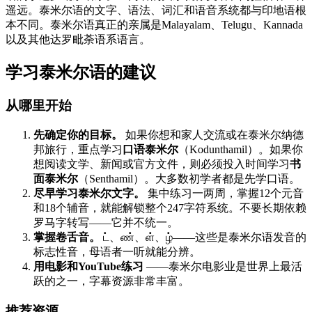
遥远。泰米尔语的文字、语法、词汇和语音系统都与印地语根
本不同。泰米尔语真正的亲属是Malayalam、Telugu、Kannada
以及其他达罗毗荼语系语言。
学习泰米尔语的建议
从哪里开始
先确定你的目标。
如果你想和家人交流或在泰米尔纳德
邦旅行，重点学习
口语泰米尔
（Kodunthamil）。如果你
想阅读文学、新闻或官方文件，则必须投入时间学习
书
面泰米尔
（Senthamil）。大多数初学者都是先学口语。
尽早学习泰米尔文字。
集中练习一两周，掌握12个元音
和18个辅音，就能解锁整个247字符系统。不要长期依赖
罗马字转写——它并不统一。
掌握卷舌音。
ட்、ண்、ள்、ழ்——这些是泰米尔语发音的
标志性音，母语者一听就能分辨。
用电影和YouTube练习
——泰米尔电影业是世界上最活
跃的之一，字幕资源非常丰富。
推荐资源