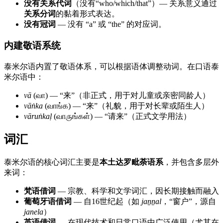
没有关系代词
（没有“who/which/that”）— 关系意义通过
关系分词
的黏着形式表达。
没有冠词
— 没有 “a” 或 “the” 的对应词。
内建敬语系统
泰米尔语内置了敬语体系，可以根据语体调整动词。在口语泰
米尔语中：
vā
(வா) — “来”（非正式，用于对儿童或亲密同龄人）
vāṅka
(வாங்க) — “来”（礼貌，用于对长辈或陌生人）
vāruṅkaḷ
(வாருங்கள்) — “请来”（正式文学用法）
词汇
泰米尔语的核心词汇主要是
本土达罗毗荼语系
，并包含多层外
来词：
梵语借词
— 宗教、科学和文学词汇，因长期接触而融入
葡萄牙语借词
— 自16世纪起（如
jaṉṉal
，“窗户”，源自
janela
）
英语借词
— 在现代技术和日常口语中广泛使用（尤其在