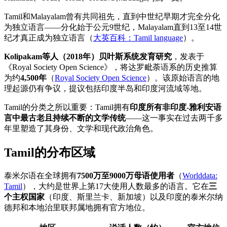
Tamil和Malayalam曾有共同祖先，直到中世纪早期才完全分化
为独立语言——分化始于公元9世纪，Malayalam直到13至14世
纪才真正成为独立语言（
大英百科：Tamil language
）。
Kolipakam等人（2018年）贝叶斯系统发育研究
，发表于
《Royal Society Open Science》，将达罗毗荼语系的历史推算
为约
4,500年
（
Royal Society Open Science
）。该原始语言的地
理起源仍有争议，提议包括印度半岛和印度河流域等地。
Tamil的分类之所以重要：Tamil拥有
印度所有非印度-雅利安语
言中最古老且持续不断的文学传统
——这一事实在过去两千多
年里塑造了其身份、文学和现代政治角色。
Tamil的分布区域
泰米尔语在全球拥有
7500万至9000万母语使用者
（
Worlddata:
Tamil
），大约是世界上第17大使用人数最多的语言。它在
三
个主权国家
（印度、斯里兰卡、新加坡）以及印度的泰米尔纳
德邦和本地治里联邦属地拥有官方地位。