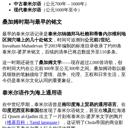
中古泰米尔语
（公元700年 – 1600年）
现代泰米尔语
（公元1600年至今）
桑加姆时期与最早的铭文
最早的泰米尔语记录是
泰米尔纳德邦马杜赖和蒂鲁内尔维利地
区洞穴墙上的几十处铭文
，时间可追溯到
公元前2世纪
。
Iravatham Mahadevan 于2003年编制的标准目录收录了约89条
泰米尔-婆罗米铭文，后续的清单已将总数提升至110多条。
这一时期还诞生了
桑加姆文学
——现存超过2,000首诗歌，创
作时间大约在公元前300年至公元300年之间。桑加姆诗歌以极
其细致的笔触描绘了爱情、战争、伦理、王权和日常生活，至
今仍是泰米尔文化认同的重要象征。
泰米尔语作为海上通用语
在中世纪早期，泰米尔语曾是
南印度海上贸易的通用语言
。在
印度尼西亚和泰国
都发现了泰米尔语铭文，甚至在
埃及
红海港
口 Quseir al-Qadim 出土了一片刻有泰米尔-婆罗米文字的陶片
（
维基百科：Tamil language
），这证明了Chola帝国的商业影