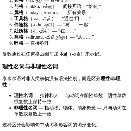
宾格
（-ai, -ஐ）— 直接宾语
与格
（-ukku, -உக்கு）— 间接宾语，“给/向”
属格
（-udaya, -உடைய）— 所有关系
工具格
（-aal, -ஆல்）— “通过/用……”
伴随格
（-odu, -ஓடு）— “与……一起”
处所格
（-il, -இல்）— “在……”
离格
（-iliruntu, -இலிருந்து）— “从……”
呼格
— 直接称呼
复数通过在任何格后缀前加
-kaḷ
（-கள்）来标记。
理性名词与非理性名词
泰米尔语对非人类事物没有语法性别，而是区分
理性/非理
性
：
理性名词
— 指神和人 — 与动词在阳性单数、阴性单数
或复数上保持一致
非理性名词
— 指动物、物体、抽象概念 — 只与动词在
单数或复数上一致
这种区分会影响句中动词和形容词的词形变化。