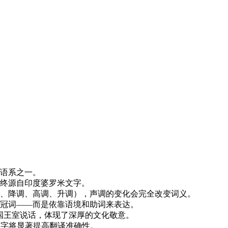
要语系之一。
最终源自印度婆罗米文字。
、降调、高调、升调），声调的变化会完全改变词义。
冠词——而是依靠语境和助词来表达。
国王室说话，体现了深厚的文化敬意。
字将显著提高翻译准确性。