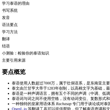
学习泰语的理由
书写系统
发音
语法要点
学习方法
翻译
结语
小测验：检验你的泰语知识
主要引用来源
要点概览
泰语使用人数超过7000万，属于壮侗语系，是东南亚主
泰文由兰甘亨大帝于1283年创制，以高棉文字为基础，
泰语是一种声调语言，拥有五个不同的声调（中调、低调
泰语词与词之间不使用空格，没有动词变位、复数形式和
一种独特的皇家用语体系
Rachasap
专门用于谈论或对泰
OpenL.io
等翻译工具可以提供帮助，但了解泰语声调和文