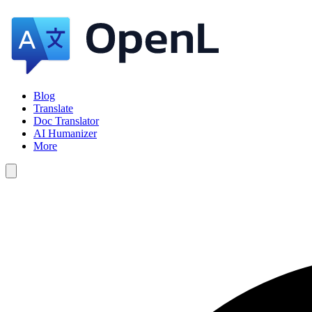
Blog
Translate
Doc Translator
AI Humanizer
More