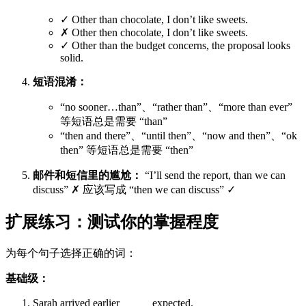
✓ Other than chocolate, I don’t like sweets.
✗ Other then chocolate, I don’t like sweets.
✓ Other than the budget concerns, the proposal looks
solid.
短语混淆：
“no sooner…than”、“rather than”、“more than ever”
等短语总是需要 “than”
“then and there”、“until then”、“now and then”、“ok
then” 等短语总是需要 “then”
邮件和短信里的尴尬：
“I’ll send the report, than we can
discuss” ✗ 应该写成 “then we can discuss” ✓
扩展练习：测试你的掌握程度
为每个句子选择正确的词：
基础级：
Sarah arrived earlier _____ expected.