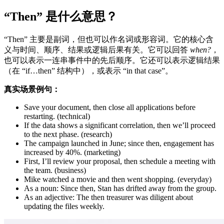
“Then” 是什么意思？
“Then” 主要是副词，但也可以作名词或形容词。它的核心含
义与时间、顺序、结果或逻辑后果有关。它可以回答
when?
，
也可以表示一连串事件中的先后顺序。它还可以表示逻辑结果
（在 “if…then” 结构中），或表示 “in that case”。
真实场景例句：
Save your document, then close all applications before
restarting. (technical)
If the data shows a significant correlation, then we’ll proceed
to the next phase. (research)
The campaign launched in June; since then, engagement has
increased by 40%. (marketing)
First, I’ll review your proposal, then schedule a meeting with
the team. (business)
Mike watched a movie and then went shopping. (everyday)
As a noun: Since then, Stan has drifted away from the group.
As an adjective: The then treasurer was diligent about
updating the files weekly.