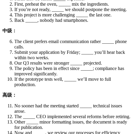
First, preheat the oven, _____ mix the ingredients.
If you’re not ready, _____ we should postpone the meeting.
This project is more challenging _____ the last one.
Back _____, nobody had smartphones.
中级：
The client prefers email communication rather _____ phone
calls.
Submit your application by Friday; _____ you’ll hear back
within two weeks.
Our Q3 results were stronger _____ projected.
The policy has been in effect since _____; compliance has
improved significantly.
If the prototype tests well, _____ we’ll move to full
production.
高级：
No sooner had the meeting started _____ technical issues
arose.
The _____ CEO implemented several reforms before retiring.
Other _____ minor formatting issues, the document is ready
for publication.
Now and _____, we review our processes for efficiency