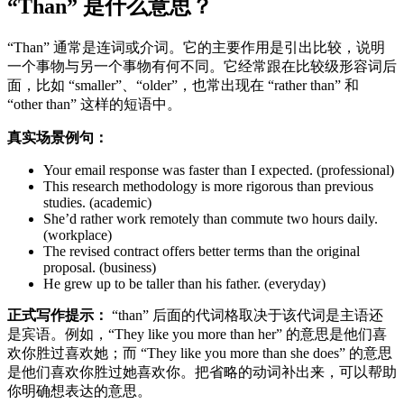
“Than” 是什么意思？
“Than” 通常是连词或介词。它的主要作用是引出比较，说明
一个事物与另一个事物有何不同。它经常跟在比较级形容词后
面，比如 “smaller”、“older”，也常出现在 “rather than” 和
“other than” 这样的短语中。
真实场景例句：
Your email response was faster than I expected. (professional)
This research methodology is more rigorous than previous
studies. (academic)
She’d rather work remotely than commute two hours daily.
(workplace)
The revised contract offers better terms than the original
proposal. (business)
He grew up to be taller than his father. (everyday)
正式写作提示：
“than” 后面的代词格取决于该代词是主语还
是宾语。例如，“They like you more than her” 的意思是他们喜
欢你胜过喜欢她；而 “They like you more than she does” 的意思
是他们喜欢你胜过她喜欢你。把省略的动词补出来，可以帮助
你明确想表达的意思。