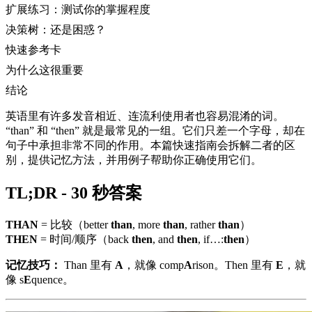
扩展练习：测试你的掌握程度
决策树：还是困惑？
快速参考卡
为什么这很重要
结论
英语里有许多发音相近、连流利使用者也容易混淆的词。
“than” 和 “then” 就是最常见的一组。它们只差一个字母，却在
句子中承担非常不同的作用。本篇快速指南会拆解二者的区
别，提供记忆方法，并用例子帮助你正确使用它们。
TL;DR - 30 秒答案
THAN
= 比较（better
than
, more
than
, rather
than
）
THEN
= 时间/顺序（back
then
, and
then
, if…:
then
）
记忆技巧：
Than 里有
A
，就像 comp
A
rison。Then 里有
E
，就
像 s
E
quence。