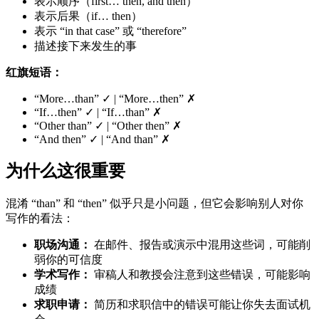
表示顺序（first… then, and then）
表示后果（if… then）
表示 “in that case” 或 “therefore”
描述接下来发生的事
红旗短语：
“More…than” ✓ | “More…then” ✗
“If…then” ✓ | “If…than” ✗
“Other than” ✓ | “Other then” ✗
“And then” ✓ | “And than” ✗
为什么这很重要
混淆 “than” 和 “then” 似乎只是小问题，但它会影响别人对你
写作的看法：
职场沟通：
在邮件、报告或演示中混用这些词，可能削
弱你的可信度
学术写作：
审稿人和教授会注意到这些错误，可能影响
成绩
求职申请：
简历和求职信中的错误可能让你失去面试机