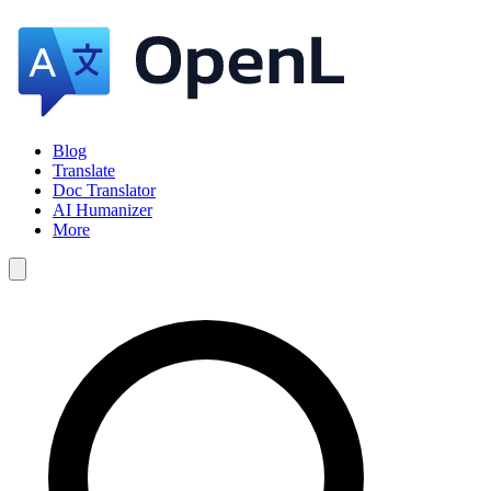
Blog
Translate
Doc Translator
AI Humanizer
More