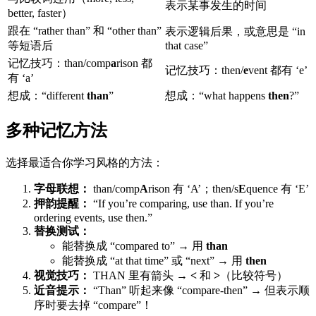
表示某事发生的时间
better, faster）
跟在 “rather than” 和 “other than”
表示逻辑后果，或意思是 “in
等短语后
that case”
记忆技巧：than/comp
a
rison 都
记忆技巧：then/
e
vent 都有 ‘e’
有 ‘a’
想成：“different
than
”
想成：“what happens
then
?”
多种记忆方法
选择最适合你学习风格的方法：
字母联想：
than/comp
A
rison 有 ‘A’；then/s
E
quence 有 ‘E’
押韵提醒：
“If you’re comparing, use than. If you’re
ordering events, use then.”
替换测试：
能替换成 “compared to” → 用
than
能替换成 “at that time” 或 “next” → 用
then
视觉技巧：
THAN 里有箭头 →
<
和
>
（比较符号）
近音提示：
“Than” 听起来像 “compare-then” → 但表示顺
序时要去掉 “compare”！