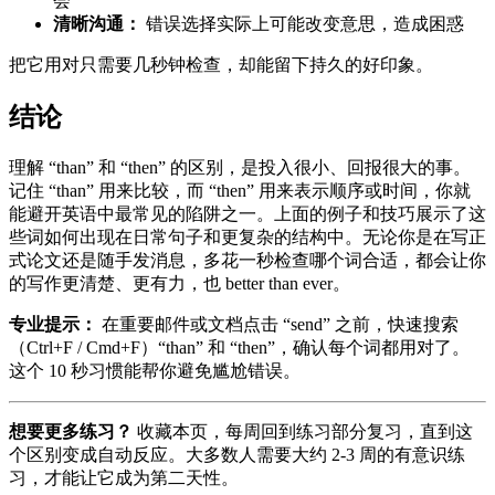
会
清晰沟通：
错误选择实际上可能改变意思，造成困惑
把它用对只需要几秒钟检查，却能留下持久的好印象。
结论
理解 “than” 和 “then” 的区别，是投入很小、回报很大的事。
记住 “than” 用来比较，而 “then” 用来表示顺序或时间，你就
能避开英语中最常见的陷阱之一。上面的例子和技巧展示了这
些词如何出现在日常句子和更复杂的结构中。无论你是在写正
式论文还是随手发消息，多花一秒检查哪个词合适，都会让你
的写作更清楚、更有力，也 better than ever。
专业提示：
在重要邮件或文档点击 “send” 之前，快速搜索
（Ctrl+F / Cmd+F）“than” 和 “then”，确认每个词都用对了。
这个 10 秒习惯能帮你避免尴尬错误。
想要更多练习？
收藏本页，每周回到练习部分复习，直到这
个区别变成自动反应。大多数人需要大约 2-3 周的有意识练
习，才能让它成为第二天性。