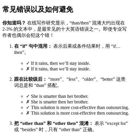
常见错误以及如何避免
你知道吗？
在线写作研究显示，“than/then” 混淆大约出现在
2-3% 的文本中，是最常见的十大英语错误之一。即使专业写
作者也偶尔会犯这个错！
在 “if” 句中混用：
表示后果或条件结果时，用 “if…
then”。
✓ If it rains, then we’ll stay inside.
✗ If it rains, than we’ll stay inside.
跟在比较级后：
“more”、“less”、“older”、“better” 这类
词总是和 “than” 搭配。
✓ She is smarter than her brother.
✗ She is smarter then her brother.
✓ This solution is more cost-effective than outsourcing.
✗ This solution is more cost-effective then outsourcing.
把 “other than” 和 “other then” 混淆：
表示 “except for”
或 “besides” 时，只有 “other than” 正确。