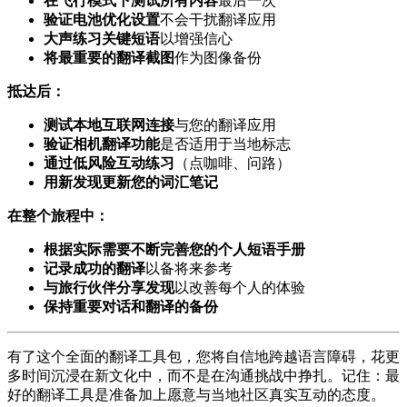
在飞行模式下测试所有内容
最后一次
验证电池优化设置
不会干扰翻译应用
大声练习关键短语
以增强信心
将最重要的翻译截图
作为图像备份
抵达后：
测试本地互联网连接
与您的翻译应用
验证相机翻译功能
是否适用于当地标志
通过低风险互动练习
（点咖啡、问路）
用新发现更新您的词汇笔记
在整个旅程中：
根据实际需要不断完善您的个人短语手册
记录成功的翻译
以备将来参考
与旅行伙伴分享发现
以改善每个人的体验
保持重要对话和翻译的备份
有了这个全面的翻译工具包，您将自信地跨越语言障碍，花更
多时间沉浸在新文化中，而不是在沟通挑战中挣扎。记住：最
好的翻译工具是准备加上愿意与当地社区真实互动的态度。