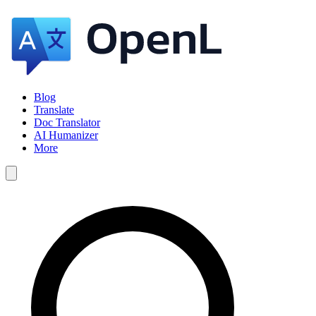
Blog
Translate
Doc Translator
AI Humanizer
More