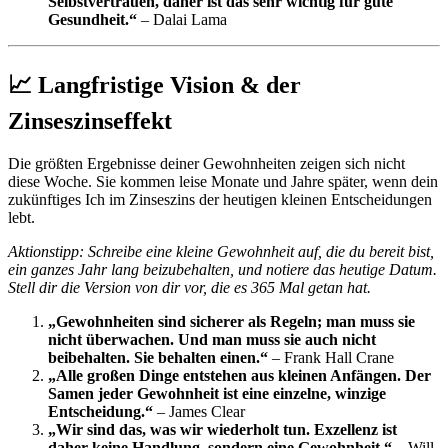
Selbstvertrauen, daher ist das sehr wichtig für gute
Gesundheit.“
– Dalai Lama
📈 Langfristige Vision & der
Zinseszinseffekt
Die größten Ergebnisse deiner Gewohnheiten zeigen sich nicht
diese Woche. Sie kommen leise Monate und Jahre später, wenn dein
zukünftiges Ich im Zinseszins der heutigen kleinen Entscheidungen
lebt.
Aktionstipp: Schreibe eine kleine Gewohnheit auf, die du bereit bist,
ein ganzes Jahr lang beizubehalten, und notiere das heutige Datum.
Stell dir die Version von dir vor, die es 365 Mal getan hat.
„Gewohnheiten sind sicherer als Regeln; man muss sie
nicht überwachen. Und man muss sie auch nicht
beibehalten. Sie behalten einen.“
– Frank Hall Crane
„Alle großen Dinge entstehen aus kleinen Anfängen. Der
Samen jeder Gewohnheit ist eine einzelne, winzige
Entscheidung.“
– James Clear
„Wir sind das, was wir wiederholt tun. Exzellenz ist
daher keine Handlung, sondern eine Gewohnheit.“
– Will