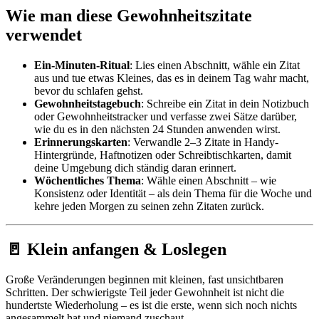
Wie man diese Gewohnheitszitate
verwendet
Ein-Minuten-Ritual
: Lies einen Abschnitt, wähle ein Zitat
aus und tue etwas Kleines, das es in deinem Tag wahr macht,
bevor du schlafen gehst.
Gewohnheitstagebuch
: Schreibe ein Zitat in dein Notizbuch
oder Gewohnheitstracker und verfasse zwei Sätze darüber,
wie du es in den nächsten 24 Stunden anwenden wirst.
Erinnerungskarten
: Verwandle 2–3 Zitate in Handy-
Hintergründe, Haftnotizen oder Schreibtischkarten, damit
deine Umgebung dich ständig daran erinnert.
Wöchentliches Thema
: Wähle einen Abschnitt – wie
Konsistenz oder Identität – als dein Thema für die Woche und
kehre jeden Morgen zu seinen zehn Zitaten zurück.
🚪 Klein anfangen & Loslegen
Große Veränderungen beginnen mit kleinen, fast unsichtbaren
Schritten. Der schwierigste Teil jeder Gewohnheit ist nicht die
hundertste Wiederholung – es ist die erste, wenn sich noch nichts
angesammelt hat und niemand zuschaut.