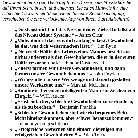
Gewohnheit hinzu (ein Buch auf Ihrem Kissen, eine Wasserflasche
auf Ihrem Schreibtisch) und entfernen Sie einen Hinweis für eine
schlechte Gewohnheit (deaktivieren Sie eine Benachrichtigung,
verschieben Sie eine verlockende App von Ihrem Startbildschirm).
„Du steigst nicht auf das Niveau deiner Ziele. Du fällst auf
das Niveau deiner Systeme.“
– James Clear
„Motivation ist das, was dich anfangen lässt. Gewohnheit
ist das, was dich weitermachen lässt.“
– Jim Ryun
„Die zweite Hälfte des Lebens eines Mannes besteht aus
nichts anderem als den Gewohnheiten, die er in der ersten
Hälfte erworben hat.“
– Fjodor Dostojewski
„Zuerst formen wir unsere Gewohnheiten, und dann
formen unsere Gewohnheiten uns.“
– John Dryden
„Wir gestalten unsere Werkzeuge und danach gestalten
unsere Werkzeuge uns.“
– Marshall McLuhan
„Routine ist bei einem intelligenten Mann ein Zeichen von
Ehrgeiz.“
– W.H. Auden
„Es ist einfacher, schlechte Gewohnheiten zu verhindern,
als sie zu brechen.“
– Benjamin Franklin
„Schlechte Gewohnheiten sind wie ein bequemes Bett:
leicht hineinzukommen, aber schwer herauszukommen.“
– oft anonym zugeschrieben
„Erfolgreiche Menschen sind einfach diejenigen mit
erfolgreichen Gewohnheiten.“
– Brian Tracy