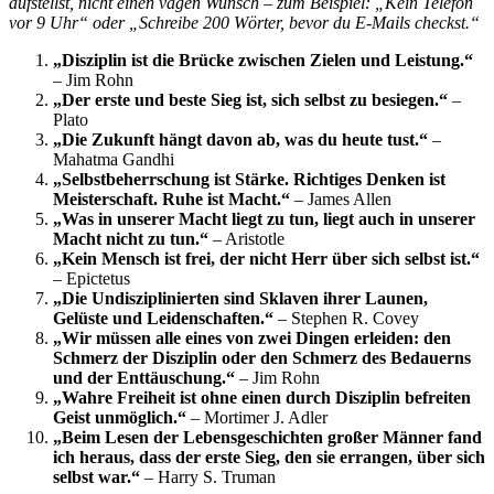
aufstellst, nicht einen vagen Wunsch – zum Beispiel: „Kein Telefon
vor 9 Uhr“ oder „Schreibe 200 Wörter, bevor du E-Mails checkst.“
„Disziplin ist die Brücke zwischen Zielen und Leistung.“
– Jim Rohn
„Der erste und beste Sieg ist, sich selbst zu besiegen.“
–
Plato
„Die Zukunft hängt davon ab, was du heute tust.“
–
Mahatma Gandhi
„Selbstbeherrschung ist Stärke. Richtiges Denken ist
Meisterschaft. Ruhe ist Macht.“
– James Allen
„Was in unserer Macht liegt zu tun, liegt auch in unserer
Macht nicht zu tun.“
– Aristotle
„Kein Mensch ist frei, der nicht Herr über sich selbst ist.“
– Epictetus
„Die Undisziplinierten sind Sklaven ihrer Launen,
Gelüste und Leidenschaften.“
– Stephen R. Covey
„Wir müssen alle eines von zwei Dingen erleiden: den
Schmerz der Disziplin oder den Schmerz des Bedauerns
und der Enttäuschung.“
– Jim Rohn
„Wahre Freiheit ist ohne einen durch Disziplin befreiten
Geist unmöglich.“
– Mortimer J. Adler
„Beim Lesen der Lebensgeschichten großer Männer fand
ich heraus, dass der erste Sieg, den sie errangen, über sich
selbst war.“
– Harry S. Truman