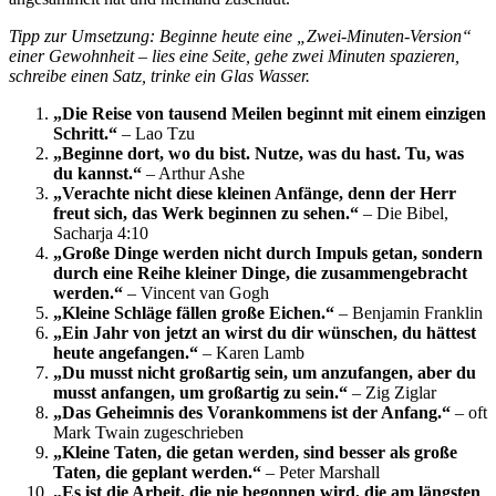
Tipp zur Umsetzung: Beginne heute eine „Zwei-Minuten-Version“
einer Gewohnheit – lies eine Seite, gehe zwei Minuten spazieren,
schreibe einen Satz, trinke ein Glas Wasser.
„Die Reise von tausend Meilen beginnt mit einem einzigen
Schritt.“
– Lao Tzu
„Beginne dort, wo du bist. Nutze, was du hast. Tu, was
du kannst.“
– Arthur Ashe
„Verachte nicht diese kleinen Anfänge, denn der Herr
freut sich, das Werk beginnen zu sehen.“
– Die Bibel,
Sacharja 4:10
„Große Dinge werden nicht durch Impuls getan, sondern
durch eine Reihe kleiner Dinge, die zusammengebracht
werden.“
– Vincent van Gogh
„Kleine Schläge fällen große Eichen.“
– Benjamin Franklin
„Ein Jahr von jetzt an wirst du dir wünschen, du hättest
heute angefangen.“
– Karen Lamb
„Du musst nicht großartig sein, um anzufangen, aber du
musst anfangen, um großartig zu sein.“
– Zig Ziglar
„Das Geheimnis des Vorankommens ist der Anfang.“
– oft
Mark Twain zugeschrieben
„Kleine Taten, die getan werden, sind besser als große
Taten, die geplant werden.“
– Peter Marshall
„Es ist die Arbeit, die nie begonnen wird, die am längsten