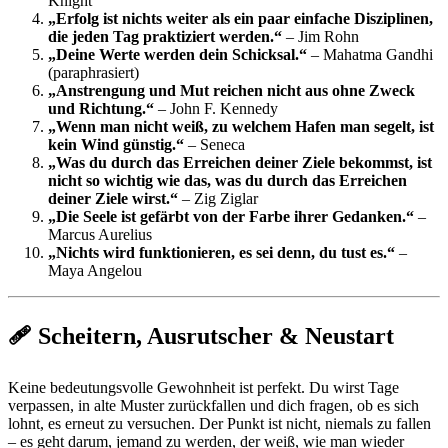
Knight
„Erfolg ist nichts weiter als ein paar einfache Disziplinen,
die jeden Tag praktiziert werden.“
– Jim Rohn
„Deine Werte werden dein Schicksal.“
– Mahatma Gandhi
(paraphrasiert)
„Anstrengung und Mut reichen nicht aus ohne Zweck
und Richtung.“
– John F. Kennedy
„Wenn man nicht weiß, zu welchem Hafen man segelt, ist
kein Wind günstig.“
– Seneca
„Was du durch das Erreichen deiner Ziele bekommst, ist
nicht so wichtig wie das, was du durch das Erreichen
deiner Ziele wirst.“
– Zig Ziglar
„Die Seele ist gefärbt von der Farbe ihrer Gedanken.“
–
Marcus Aurelius
„Nichts wird funktionieren, es sei denn, du tust es.“
–
Maya Angelou
🩹 Scheitern, Ausrutscher & Neustart
Keine bedeutungsvolle Gewohnheit ist perfekt. Du wirst Tage
verpassen, in alte Muster zurückfallen und dich fragen, ob es sich
lohnt, es erneut zu versuchen. Der Punkt ist nicht, niemals zu fallen
– es geht darum, jemand zu werden, der weiß, wie man wieder