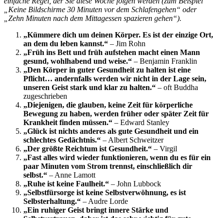
einfache Regel, der Sie diese Woche folgen werden (zum Beispiel
„Keine Bildschirme 30 Minuten vor dem Schlafengehen“ oder
„Zehn Minuten nach dem Mittagessen spazieren gehen“).
„Kümmere dich um deinen Körper. Es ist der einzige Ort,
an dem du leben kannst.“
– Jim Rohn
„Früh ins Bett und früh aufstehen macht einen Mann
gesund, wohlhabend und weise.“
– Benjamin Franklin
„Den Körper in guter Gesundheit zu halten ist eine
Pflicht… andernfalls werden wir nicht in der Lage sein,
unseren Geist stark und klar zu halten.“
– oft Buddha
zugeschrieben
„Diejenigen, die glauben, keine Zeit für körperliche
Bewegung zu haben, werden früher oder später Zeit für
Krankheit finden müssen.“
– Edward Stanley
„Glück ist nichts anderes als gute Gesundheit und ein
schlechtes Gedächtnis.“
– Albert Schweitzer
„Der größte Reichtum ist Gesundheit.“
– Virgil
„Fast alles wird wieder funktionieren, wenn du es für ein
paar Minuten vom Strom trennst, einschließlich dir
selbst.“
– Anne Lamott
„Ruhe ist keine Faulheit.“
– John Lubbock
„Selbstfürsorge ist keine Selbstverwöhnung, es ist
Selbsterhaltung.“
– Audre Lorde
„Ein ruhiger Geist bringt innere Stärke und