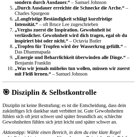
sondern durch Ausdauer.“
– Samuel Johnson
„Durch Ausdauer erreichte die Schnecke die Arche.“
–
Charles Spurgeon
„Langfristige Beständigkeit schlägt kurzfristige
Intensität.“
– oft Bruce Lee zugeschrieben
„Vergiss zuerst die Inspiration. Gewohnheit ist
verlässlicher. Gewohnheit wird dich tragen, egal ob du
inspiriert bist oder nicht.“
– Octavia Butler
„Tropfen für Tropfen wird der Wasserkrug gefüllt.“
–
Das Dhammapada
„Energie und Beharrlichkeit überwinden alle Dinge.“
–
Benjamin Franklin
„Was wir jemals mühelos tun wollen, müssen wir zuerst
mit Fleiß lernen.“
– Samuel Johnson
🎯 Disziplin & Selbstkontrolle
Disziplin ist keine Bestrafung; es ist die Entscheidung, dass dein
zukünftiges Ich dankbar statt verbittert ist. Gute Gewohnheiten
fühlen sich oft jetzt schwer und später freundlich an; schlechte
Gewohnheiten fühlen sich jetzt leicht und später schwer an.
Aktionstipp: Wähle einen Bereich, in dem du eine klare Regel