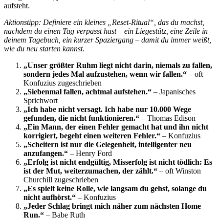
aufsteht.
Aktionstipp: Definiere ein kleines „Reset-Ritual“, das du machst,
nachdem du einen Tag verpasst hast – ein Liegestütz, eine Zeile in
deinem Tagebuch, ein kurzer Spaziergang – damit du immer weißt,
wie du neu starten kannst.
„Unser größter Ruhm liegt nicht darin, niemals zu fallen,
sondern jedes Mal aufzustehen, wenn wir fallen.“
– oft
Konfuzius zugeschrieben
„Siebenmal fallen, achtmal aufstehen.“
– Japanisches
Sprichwort
„Ich habe nicht versagt. Ich habe nur 10.000 Wege
gefunden, die nicht funktionieren.“
– Thomas Edison
„Ein Mann, der einen Fehler gemacht hat und ihn nicht
korrigiert, begeht einen weiteren Fehler.“
– Konfuzius
„Scheitern ist nur die Gelegenheit, intelligenter neu
anzufangen.“
– Henry Ford
„Erfolg ist nicht endgültig, Misserfolg ist nicht tödlich: Es
ist der Mut, weiterzumachen, der zählt.“
– oft Winston
Churchill zugeschrieben
„Es spielt keine Rolle, wie langsam du gehst, solange du
nicht aufhörst.“
– Konfuzius
„Jeder Schlag bringt mich näher zum nächsten Home
Run.“
– Babe Ruth