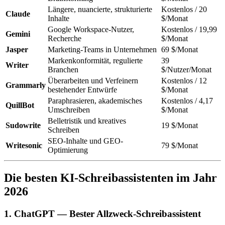
Längere, nuancierte, strukturierte
Kostenlos / 20
Claude
Inhalte
$/Monat
Google Workspace-Nutzer,
Kostenlos / 19,99
Gemini
Recherche
$/Monat
Jasper
Marketing-Teams in Unternehmen
69 $/Monat
Markenkonformität, regulierte
39
Writer
Branchen
$/Nutzer/Monat
Überarbeiten und Verfeinern
Kostenlos / 12
Grammarly
bestehender Entwürfe
$/Monat
Paraphrasieren, akademisches
Kostenlos / 4,17
QuillBot
Umschreiben
$/Monat
Belletristik und kreatives
Sudowrite
19 $/Monat
Schreiben
SEO-Inhalte und GEO-
Writesonic
79 $/Monat
Optimierung
Die besten KI-Schreibassistenten im Jahr
2026
1. ChatGPT — Bester Allzweck-Schreibassistent