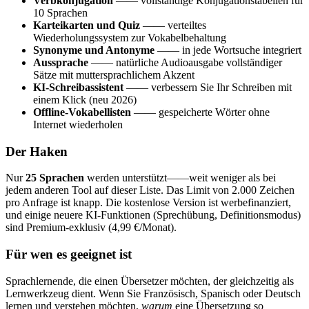
Verbkonjugation
—— vollständige Konjugationstabellen für
10 Sprachen
Karteikarten und Quiz
—— verteiltes
Wiederholungssystem zur Vokabelbehaltung
Synonyme und Antonyme
—— in jede Wortsuche integriert
Aussprache
—— natürliche Audioausgabe vollständiger
Sätze mit muttersprachlichem Akzent
KI-Schreibassistent
—— verbessern Sie Ihr Schreiben mit
einem Klick (neu 2026)
Offline-Vokabellisten
—— gespeicherte Wörter ohne
Internet wiederholen
Der Haken
Nur
25 Sprachen
werden unterstützt——weit weniger als bei
jedem anderen Tool auf dieser Liste. Das Limit von 2.000 Zeichen
pro Anfrage ist knapp. Die kostenlose Version ist werbefinanziert,
und einige neuere KI-Funktionen (Sprechübung, Definitionsmodus)
sind Premium-exklusiv (4,99 €/Monat).
Für wen es geeignet ist
Sprachlernende, die einen Übersetzer möchten, der gleichzeitig als
Lernwerkzeug dient. Wenn Sie Französisch, Spanisch oder Deutsch
lernen und verstehen möchten,
warum
eine Übersetzung so