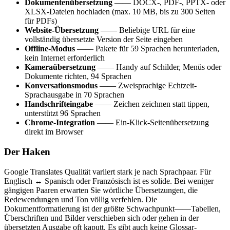
Dokumentenübersetzung
—— DOCX-, PDF-, PPTX- oder
XLSX-Dateien hochladen (max. 10 MB, bis zu 300 Seiten
für PDFs)
Website-Übersetzung
—— Beliebige URL für eine
vollständig übersetzte Version der Seite eingeben
Offline-Modus
—— Pakete für 59 Sprachen herunterladen,
kein Internet erforderlich
Kameraübersetzung
—— Handy auf Schilder, Menüs oder
Dokumente richten, 94 Sprachen
Konversationsmodus
—— Zweisprachige Echtzeit-
Sprachausgabe in 70 Sprachen
Handschrifteingabe
—— Zeichen zeichnen statt tippen,
unterstützt 96 Sprachen
Chrome-Integration
—— Ein-Klick-Seitenübersetzung
direkt im Browser
Der Haken
Google Translates Qualität variiert stark je nach Sprachpaar. Für
Englisch ↔ Spanisch oder Französisch ist es solide. Bei weniger
gängigen Paaren erwarten Sie wörtliche Übersetzungen, die
Redewendungen und Ton völlig verfehlen. Die
Dokumentformatierung ist der größte Schwachpunkt——Tabellen,
Überschriften und Bilder verschieben sich oder gehen in der
übersetzten Ausgabe oft kaputt. Es gibt auch keine Glossar-