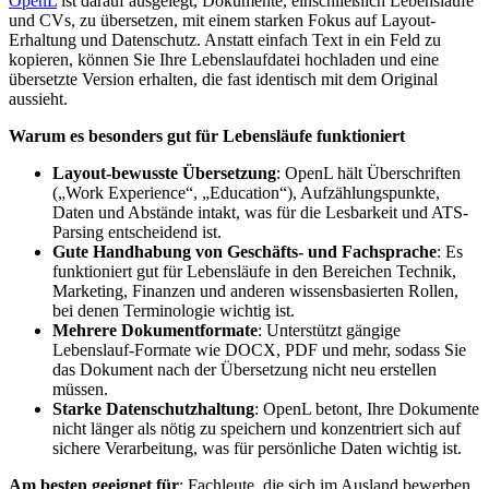
OpenL
ist darauf ausgelegt, Dokumente, einschließlich Lebensläufe
und CVs, zu übersetzen, mit einem starken Fokus auf Layout-
Erhaltung und Datenschutz. Anstatt einfach Text in ein Feld zu
kopieren, können Sie Ihre Lebenslaufdatei hochladen und eine
übersetzte Version erhalten, die fast identisch mit dem Original
aussieht.
Warum es besonders gut für Lebensläufe funktioniert
Layout-bewusste Übersetzung
: OpenL hält Überschriften
(„Work Experience“, „Education“), Aufzählungspunkte,
Daten und Abstände intakt, was für die Lesbarkeit und ATS-
Parsing entscheidend ist.
Gute Handhabung von Geschäfts- und Fachsprache
: Es
funktioniert gut für Lebensläufe in den Bereichen Technik,
Marketing, Finanzen und anderen wissensbasierten Rollen,
bei denen Terminologie wichtig ist.
Mehrere Dokumentformate
: Unterstützt gängige
Lebenslauf-Formate wie DOCX, PDF und mehr, sodass Sie
das Dokument nach der Übersetzung nicht neu erstellen
müssen.
Starke Datenschutzhaltung
: OpenL betont, Ihre Dokumente
nicht länger als nötig zu speichern und konzentriert sich auf
sichere Verarbeitung, was für persönliche Daten wichtig ist.
Am besten geeignet für
: Fachleute, die sich im Ausland bewerben,