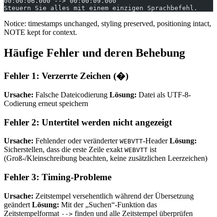
00:00:06.000 --> 00:00:09.000
Steuern Sie alles mit einem einzigen Sprachbefehl.
Notice: timestamps unchanged, styling preserved, positioning intact,
NOTE kept for context.
Häufige Fehler und deren Behebung
Fehler 1: Verzerrte Zeichen (�)
Ursache:
Falsche Dateicodierung
Lösung:
Datei als UTF-8-
Codierung erneut speichern
Fehler 2: Untertitel werden nicht angezeigt
Ursache:
Fehlender oder veränderter
-Header
Lösung:
WEBVTT
Sicherstellen, dass die erste Zeile exakt
ist
WEBVTT
(Groß-/Kleinschreibung beachten, keine zusätzlichen Leerzeichen)
Fehler 3: Timing-Probleme
Ursache:
Zeitstempel versehentlich während der Übersetzung
geändert
Lösung:
Mit der „Suchen“-Funktion das
Zeitstempelformat
finden und alle Zeitstempel überprüfen
-->