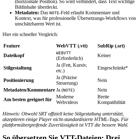
(horizontale Position). So wird verhindert, dass Text wichtige
Bildinhalte überdeckt.
Metadaten:
Das
-Feld erlaubt Kommentare und
NOTE
Kontext, was für professionelle Übersetzungs-Workflows von
unschätzbarem Wert ist.
Hier ein schneller Vergleich:
Feature
WebVTT (.vtt)
SubRip (.srt)
WEBVTT
Dateikopf
Keiner
(Erforderlich)
Ja (Fett, Kursiv,
Stilgestaltung
Eingeschränkt*
etc.)
Ja (Präzise
Positionierung
Nein
Steuerung)
Metadaten/Kommentare
Ja (
)
Nein
NOTE
Moderne
Breite
Am besten geeignet für
Webvideos
Kompatibilität
Hinweis: Obwohl SRT offiziell keine Stilgestaltung unterstützt,
akzeptieren einige Player nicht-standardisierte HTML-Tags. Für
plattformübergreifende Zuverlässigkeit ist VTT die bessere Wahl.
So übersetzen Sie VTT-Dateien: Drei