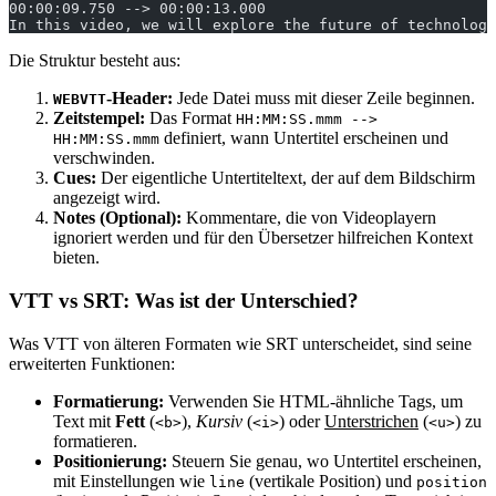
00:00:09.750 --> 00:00:13.000
In this video, we will explore the future of technology
Die Struktur besteht aus:
-Header:
Jede Datei muss mit dieser Zeile beginnen.
WEBVTT
Zeitstempel:
Das Format
HH:MM:SS.mmm -->
definiert, wann Untertitel erscheinen und
HH:MM:SS.mmm
verschwinden.
Cues:
Der eigentliche Untertiteltext, der auf dem Bildschirm
angezeigt wird.
Notes (Optional):
Kommentare, die von Videoplayern
ignoriert werden und für den Übersetzer hilfreichen Kontext
bieten.
VTT vs SRT: Was ist der Unterschied?
Was VTT von älteren Formaten wie SRT unterscheidet, sind seine
erweiterten Funktionen:
Formatierung:
Verwenden Sie HTML-ähnliche Tags, um
Text mit
Fett
(
),
Kursiv
(
) oder
Unterstrichen
(
) zu
<b>
<i>
<u>
formatieren.
Positionierung:
Steuern Sie genau, wo Untertitel erscheinen,
mit Einstellungen wie
(vertikale Position) und
line
position