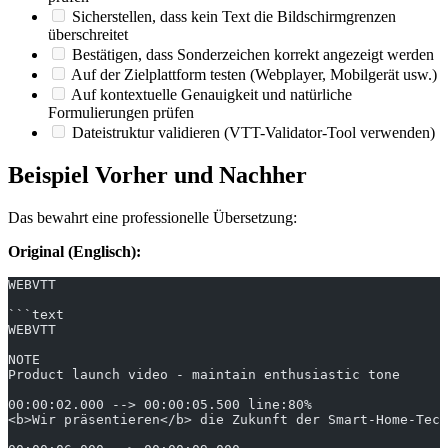
Sicherstellen, dass kein Text die Bildschirmgrenzen
überschreitet
Bestätigen, dass Sonderzeichen korrekt angezeigt werden
Auf der Zielplattform testen (Webplayer, Mobilgerät usw.)
Auf kontextuelle Genauigkeit und natürliche
Formulierungen prüfen
Dateistruktur validieren (VTT-Validator-Tool verwenden)
Beispiel Vorher und Nachher
Das bewahrt eine professionelle Übersetzung:
Original (Englisch):
WEBVTT
```text
WEBVTT
NOTE
Product launch video - maintain enthusiastic tone
00:00:02.000 --> 00:00:05.500 line:80%
<b>Wir präsentieren</b> die Zukunft der Smart-Home-Tech