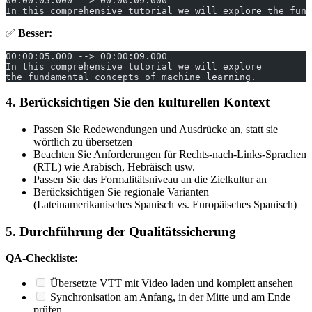
00:00:05.000 --> 00:00:09.000
In this comprehensive tutorial we will explore the fund
✅
Besser:
00:00:05.000 --> 00:00:09.000
In this comprehensive tutorial we will explore
the fundamental concepts of machine learning.
4. Berücksichtigen Sie den kulturellen Kontext
Passen Sie Redewendungen und Ausdrücke an, statt sie
wörtlich zu übersetzen
Beachten Sie Anforderungen für Rechts-nach-Links-Sprachen
(RTL) wie Arabisch, Hebräisch usw.
Passen Sie das Formalitätsniveau an die Zielkultur an
Berücksichtigen Sie regionale Varianten
(Lateinamerikanisches Spanisch vs. Europäisches Spanisch)
5. Durchführung der Qualitätssicherung
QA-Checkliste:
Übersetzte VTT mit Video laden und komplett ansehen
Synchronisation am Anfang, in der Mitte und am Ende
prüfen