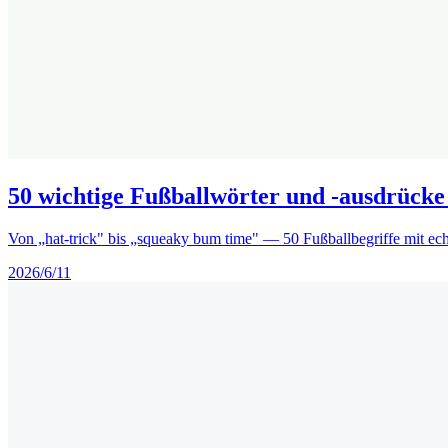
50 wichtige Fußballwörter und -ausdrücke
Von „hat-trick" bis „squeaky bum time" — 50 Fußballbegriffe mit ech
2026/6/11