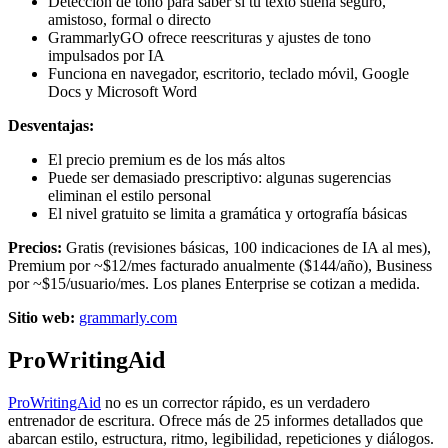
Detección de tono para saber si tu texto suena seguro,
amistoso, formal o directo
GrammarlyGO ofrece reescrituras y ajustes de tono
impulsados por IA
Funciona en navegador, escritorio, teclado móvil, Google
Docs y Microsoft Word
Desventajas:
El precio premium es de los más altos
Puede ser demasiado prescriptivo: algunas sugerencias
eliminan el estilo personal
El nivel gratuito se limita a gramática y ortografía básicas
Precios:
Gratis (revisiones básicas, 100 indicaciones de IA al mes),
Premium por ~$12/mes facturado anualmente ($144/año), Business
por ~$15/usuario/mes. Los planes Enterprise se cotizan a medida.
Sitio web:
grammarly.com
ProWritingAid
ProWritingAid
no es un corrector rápido, es un verdadero
entrenador de escritura. Ofrece más de 25 informes detallados que
abarcan estilo, estructura, ritmo, legibilidad, repeticiones y diálogos.