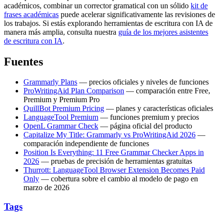
académicos, combinar un corrector gramatical con un sólido
kit de
frases académicas
puede acelerar significativamente las revisiones de
los trabajos. Si estás explorando herramientas de escritura con IA de
manera más amplia, consulta nuestra
guía de los mejores asistentes
de escritura con IA
.
Fuentes
Grammarly Plans
— precios oficiales y niveles de funciones
ProWritingAid Plan Comparison
— comparación entre Free,
Premium y Premium Pro
QuillBot Premium Pricing
— planes y características oficiales
LanguageTool Premium
— funciones premium y precios
OpenL Grammar Check
— página oficial del producto
Capitalize My Title: Grammarly vs ProWritingAid 2026
—
comparación independiente de funciones
Position Is Everything: 11 Free Grammar Checker Apps in
2026
— pruebas de precisión de herramientas gratuitas
Thurrott: LanguageTool Browser Extension Becomes Paid
Only
— cobertura sobre el cambio al modelo de pago en
marzo de 2026
Tags