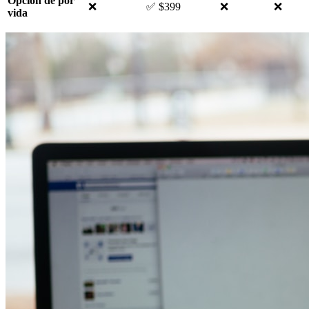
Opción de por
❌
✅ $399
❌
❌
vida