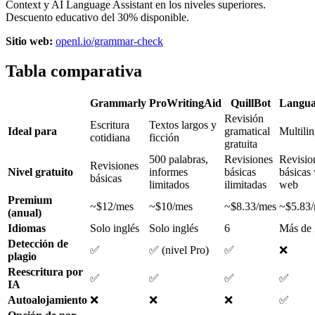
Context y AI Language Assistant en los niveles superiores.
Descuento educativo del 30% disponible.
Sitio web:
openl.io/grammar-check
Tabla comparativa
Grammarly
ProWritingAid
QuillBot
Langua
Revisión
Escritura
Textos largos y
Ideal para
gramatical
Multili
cotidiana
ficción
gratuita
500 palabras,
Revisiones
Revisio
Revisiones
Nivel gratuito
informes
básicas
básicas 
básicas
limitados
ilimitadas
web
Premium
~$12/mes
~$10/mes
~$8.33/mes
~$5.83
(anual)
Idiomas
Solo inglés
Solo inglés
6
Más de
Detección de
✅
✅ (nivel Pro)
✅
❌
plagio
Reescritura por
✅
✅
✅
✅
IA
Autoalojamiento
❌
❌
❌
✅