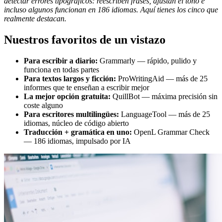
detectar errores tipográficos: reescriben frases, ajustan el tono e
incluso algunos funcionan en 186 idiomas. Aquí tienes los cinco que
realmente destacan.
Nuestros favoritos de un vistazo
Para escribir a diario:
Grammarly — rápido, pulido y
funciona en todas partes
Para textos largos y ficción:
ProWritingAid — más de 25
informes que te enseñan a escribir mejor
La mejor opción gratuita:
QuillBot — máxima precisión sin
coste alguno
Para escritores multilingües:
LanguageTool — más de 25
idiomas, núcleo de código abierto
Traducción + gramática en uno:
OpenL Grammar Check
— 186 idiomas, impulsado por IA