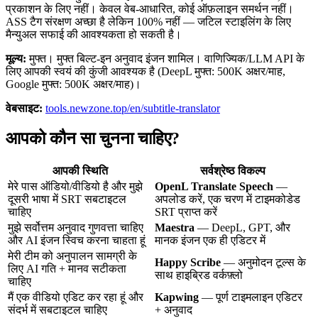
प्रकाशन के लिए नहीं। केवल वेब-आधारित, कोई ऑफ़लाइन समर्थन नहीं।
ASS टैग संरक्षण अच्छा है लेकिन 100% नहीं — जटिल स्टाइलिंग के लिए
मैन्युअल सफाई की आवश्यकता हो सकती है।
मूल्य:
मुफ्त। मुफ्त बिल्ट-इन अनुवाद इंजन शामिल। वाणिज्यिक/LLM API के
लिए आपकी स्वयं की कुंजी आवश्यक है (DeepL मुफ्त: 500K अक्षर/माह,
Google मुफ्त: 500K अक्षर/माह)।
वेबसाइट:
tools.newzone.top/en/subtitle-translator
आपको कौन सा चुनना चाहिए?
आपकी स्थिति
सर्वश्रेष्ठ विकल्प
मेरे पास ऑडियो/वीडियो है और मुझे
OpenL Translate Speech
—
दूसरी भाषा में SRT सबटाइटल
अपलोड करें, एक चरण में टाइमकोडेड
चाहिए
SRT प्राप्त करें
मुझे सर्वोत्तम अनुवाद गुणवत्ता चाहिए
Maestra
— DeepL, GPT, और
और AI इंजन स्विच करना चाहता हूं
मानक इंजन एक ही एडिटर में
मेरी टीम को अनुपालन सामग्री के
Happy Scribe
— अनुमोदन टूल्स के
लिए AI गति + मानव सटीकता
साथ हाइब्रिड वर्कफ़्लो
चाहिए
मैं एक वीडियो एडिट कर रहा हूं और
Kapwing
— पूर्ण टाइमलाइन एडिटर
संदर्भ में सबटाइटल चाहिए
+ अनुवाद