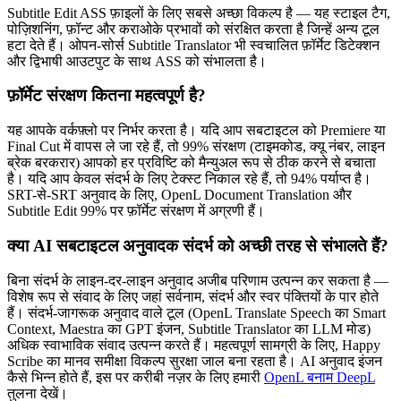
Subtitle Edit ASS फ़ाइलों के लिए सबसे अच्छा विकल्प है — यह स्टाइल टैग,
पोज़िशनिंग, फ़ॉन्ट और कराओके प्रभावों को संरक्षित करता है जिन्हें अन्य टूल
हटा देते हैं। ओपन-सोर्स Subtitle Translator भी स्वचालित फ़ॉर्मेट डिटेक्शन
और द्विभाषी आउटपुट के साथ ASS को संभालता है।
फ़ॉर्मेट संरक्षण कितना महत्वपूर्ण है?
यह आपके वर्कफ़्लो पर निर्भर करता है। यदि आप सबटाइटल को Premiere या
Final Cut में वापस ले जा रहे हैं, तो 99% संरक्षण (टाइमकोड, क्यू नंबर, लाइन
ब्रेक बरकरार) आपको हर प्रविष्टि को मैन्युअल रूप से ठीक करने से बचाता
है। यदि आप केवल संदर्भ के लिए टेक्स्ट निकाल रहे हैं, तो 94% पर्याप्त है।
SRT-से-SRT अनुवाद के लिए, OpenL Document Translation और
Subtitle Edit 99% पर फ़ॉर्मेट संरक्षण में अग्रणी हैं।
क्या AI सबटाइटल अनुवादक संदर्भ को अच्छी तरह से संभालते हैं?
बिना संदर्भ के लाइन-दर-लाइन अनुवाद अजीब परिणाम उत्पन्न कर सकता है —
विशेष रूप से संवाद के लिए जहां सर्वनाम, संदर्भ और स्वर पंक्तियों के पार होते
हैं। संदर्भ-जागरूक अनुवाद वाले टूल (OpenL Translate Speech का Smart
Context, Maestra का GPT इंजन, Subtitle Translator का LLM मोड)
अधिक स्वाभाविक संवाद उत्पन्न करते हैं। महत्वपूर्ण सामग्री के लिए, Happy
Scribe का मानव समीक्षा विकल्प सुरक्षा जाल बना रहता है। AI अनुवाद इंजन
कैसे भिन्न होते हैं, इस पर करीबी नज़र के लिए हमारी
OpenL बनाम DeepL
तुलना देखें।