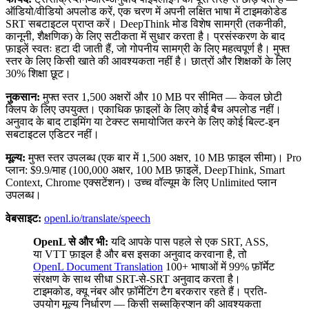
ऑडियो/वीडियो अपलोड करें, एक चरण में अपनी लक्षित भाषा में टाइमकोडेड
SRT सबटाइटल प्राप्त करें। DeepThink मोड विशेष सामग्री (तकनीकी,
कानूनी, शैक्षणिक) के लिए सटीकता में सुधार करता है। प्रसंस्करण के बाद
फ़ाइलें स्वतः हटा दी जाती हैं, जो गोपनीय सामग्री के लिए महत्वपूर्ण है। मुफ्त
स्तर के लिए किसी खाते की आवश्यकता नहीं है। छात्रों और शिक्षकों के लिए
30% शिक्षा छूट।
नुकसान:
मुफ्त स्तर 1,500 अक्षरों और 10 MB पर सीमित — केवल छोटी
क्लिप के लिए उपयुक्त। एकाधिक फ़ाइलों के लिए कोई बैच अपलोड नहीं।
अनुवाद के बाद टाइमिंग या टेक्स्ट समायोजित करने के लिए कोई बिल्ट-इन
सबटाइटल एडिटर नहीं।
मूल्य:
मुफ्त स्तर उपलब्ध (एक बार में 1,500 अक्षर, 10 MB फ़ाइल सीमा)। Pro
प्लान: $9.9/माह (100,000 अक्षर, 100 MB फ़ाइलें, DeepThink, Smart
Context, Chrome एक्सटेंशन)। उच्च वॉल्यूम के लिए Unlimited प्लान
उपलब्ध।
वेबसाइट:
openl.io/translate/speech
OpenL से और भी:
यदि आपके पास पहले से एक SRT, ASS,
या VTT फ़ाइल है और बस इसका अनुवाद करवाना है, तो
OpenL Document Translation
100+ भाषाओं में 99% फ़ॉर्मेट
संरक्षण के साथ सीधा SRT-से-SRT अनुवाद करता है।
टाइमकोड, क्यू नंबर और फ़ॉर्मेटिंग टैग बरकरार रहते हैं। प्रति-
उपयोग मूल्य निर्धारण — किसी सब्सक्रिप्शन की आवश्यकता