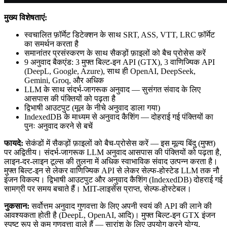
मुख्य विशेषताएं:
स्वचालित फ़ॉर्मेट डिटेक्शन के साथ SRT, ASS, VTT, LRC फ़ॉर्मेट
का समर्थन करता है
समानांतर प्रसंस्करण के साथ सैकड़ों फ़ाइलों को बैच प्रोसेस करें
9 अनुवाद बैकएंड: 3 मुफ्त बिल्ट-इन API (GTX), 3 वाणिज्यिक API
(DeepL, Google, Azure), साथ ही OpenAI, DeepSeek,
Gemini, Groq, और अधिक
LLM के साथ संदर्भ-जागरूक अनुवाद — सुसंगत संवाद के लिए
आसपास की पंक्तियों को पढ़ता है
द्विभाषी आउटपुट (मूल के नीचे अनुवाद डाला गया)
IndexedDB के माध्यम से अनुवाद कैशिंग — दोहराई गई पंक्तियों का
पुनः अनुवाद करने से बचें
फायदे:
सेकंडों में सैकड़ों फ़ाइलों को बैच-प्रोसेस करें — इस मूल्य बिंदु (मुफ्त)
पर अद्वितीय। संदर्भ-जागरूक LLM अनुवाद आसपास की पंक्तियों को पढ़ता है,
लाइन-दर-लाइन टूल्स की तुलना में अधिक स्वाभाविक संवाद उत्पन्न करता है।
मुफ्त बिल्ट-इन से लेकर वाणिज्यिक API से लेकर सेल्फ-होस्टेड LLM तक नौ
इंजन विकल्प। द्विभाषी आउटपुट और अनुवाद कैशिंग (IndexedDB) दोहराई गई
सामग्री पर समय बचाते हैं। MIT-लाइसेंस प्राप्त, सेल्फ-होस्टेबल।
नुकसान:
सर्वोत्तम अनुवाद गुणवत्ता के लिए अपनी स्वयं की API की लाने की
आवश्यकता होती है (DeepL, OpenAI, आदि)। मुफ्त बिल्ट-इन GTX इंजन
स्पष्ट रूप से कम गुणवत्ता वाले हैं — सारांश के लिए उपयोग करने योग्य,