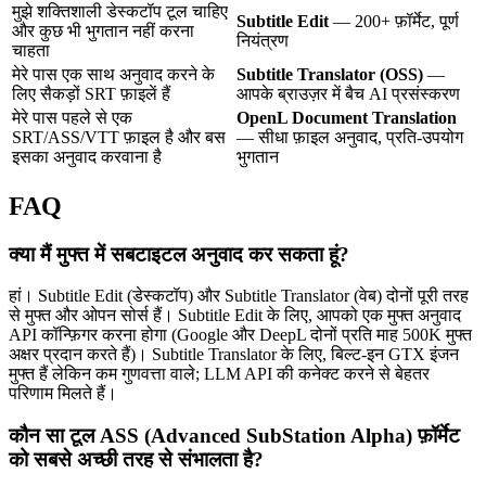
मुझे शक्तिशाली डेस्कटॉप टूल चाहिए
Subtitle Edit
— 200+ फ़ॉर्मेट, पूर्ण
और कुछ भी भुगतान नहीं करना
नियंत्रण
चाहता
मेरे पास एक साथ अनुवाद करने के
Subtitle Translator (OSS)
—
लिए सैकड़ों SRT फ़ाइलें हैं
आपके ब्राउज़र में बैच AI प्रसंस्करण
मेरे पास पहले से एक
OpenL Document Translation
SRT/ASS/VTT फ़ाइल है और बस
— सीधा फ़ाइल अनुवाद, प्रति-उपयोग
इसका अनुवाद करवाना है
भुगतान
FAQ
क्या मैं मुफ्त में सबटाइटल अनुवाद कर सकता हूं?
हां। Subtitle Edit (डेस्कटॉप) और Subtitle Translator (वेब) दोनों पूरी तरह
से मुफ्त और ओपन सोर्स हैं। Subtitle Edit के लिए, आपको एक मुफ्त अनुवाद
API कॉन्फ़िगर करना होगा (Google और DeepL दोनों प्रति माह 500K मुफ्त
अक्षर प्रदान करते हैं)। Subtitle Translator के लिए, बिल्ट-इन GTX इंजन
मुफ्त हैं लेकिन कम गुणवत्ता वाले; LLM API की कनेक्ट करने से बेहतर
परिणाम मिलते हैं।
कौन सा टूल ASS (Advanced SubStation Alpha) फ़ॉर्मेट
को सबसे अच्छी तरह से संभालता है?