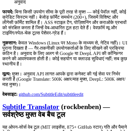
अनुवाद
फायदे:
बिना किसी उपयोग सीमा के पूरी तरह से मुफ्त — कोई पेवॉल नहीं, कोई
क्रेडिट सिस्टम नहीं। बेजोड़ फ़ॉर्मेट समर्थन (200+), जिसमें विशिष्ट और
लीगेसी फ़ॉर्मेट शामिल हैं। ASS स्टाइल टैग, पोज़िशनिंग और कराओके प्रभावों
को संरक्षित करता है जिन्हें वेब-आधारित टूल हटा देते हैं। वेवफ़ॉर्म व्यू और
टाइमिंग/स्पेल-चेक टूल्स पेशेवर-ग्रेड हैं।
नुकसान:
केवल Windows (Linux पर Mono के माध्यम से, नेटिव नहीं)। UI
पुराना दिखता है — गैर-तकनीकी उपयोगकर्ताओं के लिए सीखने की प्रक्रिया
कठिन है। अनुवाद के लिए अलग से Google या DeepL API की कॉन्फ़िगर
करने की आवश्यकता होती है। कोई सहयोग या क्लाउड सुविधाएं नहीं; सब कुछ
स्थानीय है।
मूल्य:
मुफ्त। अनुवाद API लागत आपके द्वारा कनेक्ट की गई सेवा पर निर्भर
करती है (Google Translate: 500K अक्षर/माह मुफ्त, DeepL: 500K अक्षर/
माह मुफ्त)।
वेबसाइट:
github.com/SubtitleEdit/subtitleedit
Subtitle Translator
(rockbenben) —
सर्वश्रेष्ठ मुफ्त वेब बैच टूल
यह ओपन-सोर्स वेब टूल (MIT लाइसेंस, 875+ GitHub स्टार) गति और पैमाने