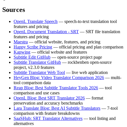
Sources
OpenL Translate Speech
— speech-to-text translation tool
features and pricing
OpenL Document Translation - SRT
— SRT file translation
features and pricing
Maestra
— official website, features, and pricing
Happy Scribe Pricing
— official pricing and plan comparison
Kapwing
— official website and features
Subtitle Edit GitHub
— open-source project page
Subtitle Translator GitHub
— rockbenben open-source
project, v2.3.0 features
Subtitle Translator Web Tool
— live web application
HeyGen Blog: Video Translator Comparison 2026
— multi-
tool comparison data
Reap Blog: Best Subtitle Translator Tools 2026
— tool
comparison and use cases
OpenL Blog: Best SRT Translator 2026
— format
preservation and accuracy benchmarks
Lara Translate Blog: Best AI Subtitle Translators
— 7-tool
comparison with feature breakdowns
SaaSHub: SRT Translator Alternatives
— tool listing and
alternatives