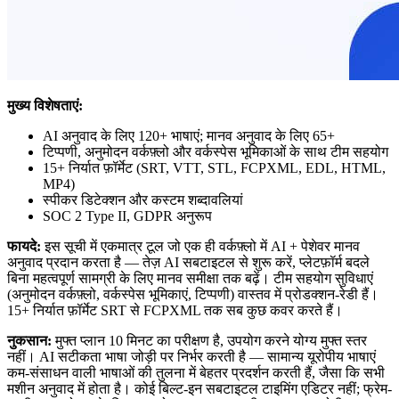
मुख्य विशेषताएं:
AI अनुवाद के लिए 120+ भाषाएं; मानव अनुवाद के लिए 65+
टिप्पणी, अनुमोदन वर्कफ़्लो और वर्कस्पेस भूमिकाओं के साथ टीम सहयोग
15+ निर्यात फ़ॉर्मेट (SRT, VTT, STL, FCPXML, EDL, HTML,
MP4)
स्पीकर डिटेक्शन और कस्टम शब्दावलियां
SOC 2 Type II, GDPR अनुरूप
फायदे:
इस सूची में एकमात्र टूल जो एक ही वर्कफ़्लो में AI + पेशेवर मानव
अनुवाद प्रदान करता है — तेज़ AI सबटाइटल से शुरू करें, प्लेटफ़ॉर्म बदले
बिना महत्वपूर्ण सामग्री के लिए मानव समीक्षा तक बढ़ें। टीम सहयोग सुविधाएं
(अनुमोदन वर्कफ़्लो, वर्कस्पेस भूमिकाएं, टिप्पणी) वास्तव में प्रोडक्शन-रेडी हैं।
15+ निर्यात फ़ॉर्मेट SRT से FCPXML तक सब कुछ कवर करते हैं।
नुकसान:
मुफ्त प्लान 10 मिनट का परीक्षण है, उपयोग करने योग्य मुफ्त स्तर
नहीं। AI सटीकता भाषा जोड़ी पर निर्भर करती है — सामान्य यूरोपीय भाषाएं
कम-संसाधन वाली भाषाओं की तुलना में बेहतर प्रदर्शन करती हैं, जैसा कि सभी
मशीन अनुवाद में होता है। कोई बिल्ट-इन सबटाइटल टाइमिंग एडिटर नहीं; फ्रेम-