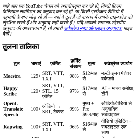
चाहे आप एक YouTube चैनल को स्थानीयकृत कर रहे हों, किसी फ़िल्म
फेस्टिवल सबमिशन का अनुवाद कर रहे हों, या किसी प्रशिक्षण वीडियो में
बहुभाषी कैप्शन जोड़ रहे हों — यहां वे टूल हैं जो वास्तव में आपके टाइमकोड को
सुरक्षित रखते हैं और अनुवाद सही करते हैं। यदि आपको सामान्य-उद्देश्यीय
अनुवाद की आवश्यकता है, तो हमारी
सर्वश्रेष्ठ मुफ्त ऑनलाइन अनुवादक
गाइड
देखें।
तुलना तालिका
फ़ॉर्मेट
टूल
भाषाएं
फ़ॉर्मेट
मूल्य
सर्वश्रेष्ठ उपयोग
संरक्षण
SRT, VTT,
$12/माह
मल्टी-इंजन पेशेवर
Maestra
125+
98%
TXT
से
वर्कफ़्लो
SRT, VTT,
Happy
$17/माह
AI + मानव समीक्षा,
120+
STL, 15+
97%
Scribe
से
टीमें
फ़ॉर्मेट
OpenL
मुफ्त +
ऑडियो/वीडियो से
ऑडियो →
Translate
100+
99%
Pro
अनुवादित
SRT, टेक्स्ट
Speech
$9.9/माह
सबटाइटल
वीडियो एडिटिंग +
SRT, VTT,
$16/माह
Kapwing
100+
96%
सबटाइटल एक
TXT
से
साथ