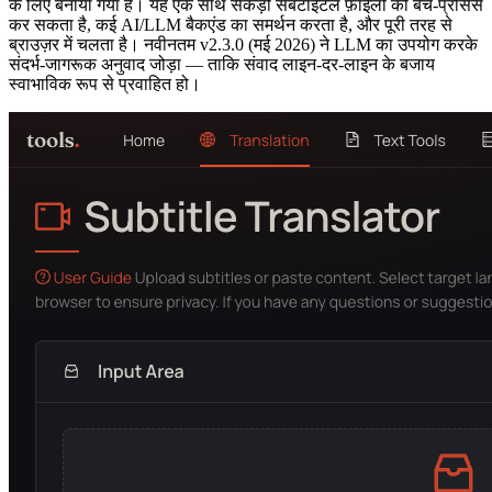
के लिए बनाया गया है। यह एक साथ सैकड़ों सबटाइटल फ़ाइलों को बैच-प्रोसेस
कर सकता है, कई AI/LLM बैकएंड का समर्थन करता है, और पूरी तरह से
ब्राउज़र में चलता है। नवीनतम v2.3.0 (मई 2026) ने LLM का उपयोग करके
संदर्भ-जागरूक अनुवाद जोड़ा — ताकि संवाद लाइन-दर-लाइन के बजाय
स्वाभाविक रूप से प्रवाहित हो।