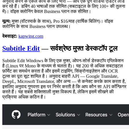
अनुवाद करने के एकल कार्य के लिए भारी — आप एक पूर्ण वीडियो एडिटर लोड
कर रहे हैं। डबिंग 40 भाषाओं तक सीमित (सबटाइटल के लिए 100+ की तुलना
में)। वॉइस क्लोनिंग केवल Business प्लान तक सीमित।
मूल्य:
मुफ्त (वॉटरमार्क के साथ), Pro $16/माह (वार्षिक बिलिंग)। वॉइस
क्लोनिंग के साथ Business प्लान उपलब्ध।
वेबसाइट:
kapwing.com
Subtitle Edit
— सर्वश्रेष्ठ मुफ्त डेस्कटॉप टूल
Subtitle Edit Windows के लिए एक मुफ्त, ओपन-सोर्स डेस्कटॉप एप्लिकेशन
है (Linux पर Mono के माध्यम से चलता है)। यह 200 से अधिक सबटाइटल
फ़ॉर्मेट का समर्थन करता है और इसमें टाइमिंग, सिंक्रोनाइज़ेशन और OCR
टूल्स का पूरा सूट शामिल है। अनुवाद बाहरी API — Google Translate,
DeepL, Microsoft Translator, और अन्य — से कनेक्ट करके काम करता है,
इसलिए अनुवाद गुणवत्ता इस पर निर्भर करती है कि आप कौन सा API कॉन्फ़िगर
करते हैं। यह सबसे शक्तिशाली मुफ्त विकल्प है, लेकिन इसमें सीखने की
प्रक्रिया अधिक कठिन है।