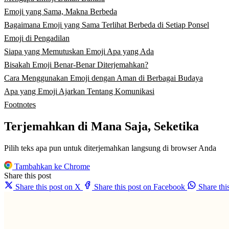
Emoji yang Sama, Makna Berbeda
Bagaimana Emoji yang Sama Terlihat Berbeda di Setiap Ponsel
Emoji di Pengadilan
Siapa yang Memutuskan Emoji Apa yang Ada
Bisakah Emoji Benar-Benar Diterjemahkan?
Cara Menggunakan Emoji dengan Aman di Berbagai Budaya
Apa yang Emoji Ajarkan Tentang Komunikasi
Footnotes
Terjemahkan di Mana Saja, Seketika
Pilih teks apa pun untuk diterjemahkan langsung di browser Anda
Tambahkan ke Chrome
Share this post
Share this post on X
Share this post on Facebook
Share th