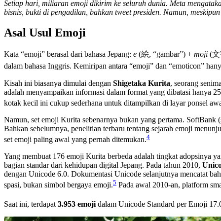
Setiap hari, miliaran emoji dikirim ke seluruh dunia. Meta mengata
bisnis, bukti di pengadilan, bahkan tweet presiden. Namun, meskipun
Asal Usul Emoji
Kata “emoji” berasal dari bahasa Jepang:
e
(絵, “gambar”) +
moji
(文字,
dalam bahasa Inggris. Kemiripan antara “emoji” dan “emoticon” hany
Kisah ini biasanya dimulai dengan
Shigetaka Kurita
, seorang senim
adalah menyampaikan informasi dalam format yang dibatasi hanya 250 
kotak kecil ini cukup sederhana untuk ditampilkan di layar ponsel a
Namun, set emoji Kurita sebenarnya bukan yang pertama. SoftBank (
Bahkan sebelumnya, penelitian terbaru tentang sejarah emoji menunju
4
set emoji paling awal yang pernah ditemukan.
Yang membuat 176 emoji Kurita berbeda adalah tingkat adopsinya yang
bagian standar dari kehidupan digital Jepang. Pada tahun 2010,
Unic
dengan Unicode 6.0. Dokumentasi Unicode selanjutnya mencatat b
5
spasi, bukan simbol bergaya emoji.
Pada awal 2010-an, platform sm
Saat ini, terdapat
3.953 emoji
dalam Unicode Standard per Emoji 17.0,