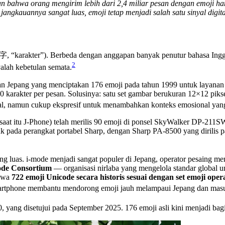
kan bahwa orang mengirim lebih dari 2,4 miliar pesan dengan emoji han
 jangkauannya sangat luas, emoji tetap menjadi salah satu sinyal digi
 “karakter”). Berbeda dengan anggapan banyak penutur bahasa Inggri
2
alah kebetulan semata.
an Jepang yang menciptakan 176 emoji pada tahun 1999 untuk layanan
karakter per pesan. Solusinya: satu set gambar berukuran 12×12 piksel
wal, namun cukup ekspresif untuk menambahkan konteks emosional yang t
saat itu J-Phone) telah merilis 90 emoji di ponsel SkyWalker DP-211
k pada perangkat portabel Sharp, dengan Sharp PA-8500 yang dirilis p
 luas. i-mode menjadi sangat populer di Jepang, operator pesaing men
ode Consortium
— organisasi nirlaba yang mengelola standar global 
ahwa
722 emoji Unicode secara historis sesuai dengan set emoji ope
artphone membantu mendorong emoji jauh melampaui Jepang dan masu
 yang disetujui pada September 2025. 176 emoji asli kini menjadi bag