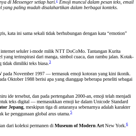
1
ya di Messenger setiap hari.
Emoji muncul dalam pesan teks, email
tal yang paling mudah disalahartikan dalam berbagai konteks.
s, kata ini sama sekali tidak berhubungan dengan kata “emotion”
 internet seluler i-mode milik NTT DoCoMo. Tantangan Kurita
 yang terinspirasi dari manga, simbol cuaca, dan rambu jalan. Kotak-
3
idak dimiliki teks biasa.
SW pada November 1997 — termasuk emoji kotoran yang kini ikonik.
ada Oktober 1988 berisi apa yang dianggap beberapa peneliti sebagai
iru ide tersebut, dan pada pertengahan 2000-an, emoji telah menjadi
untuk teks digital — memasukkan emoji ke dalam Unicode Standard
rator Jepang
, meskipun tiga di antaranya sebenarnya adalah karakter
5
k ke penggunaan global arus utama.
6
ian dari koleksi permanen di
Museum of Modern Art
New York.