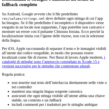
fallback completo
Su Android, Google avverte che il file predefinito
deve definire ogni stringa di cui l’app
res/values/strings.xml
ha bisogno. Se il file predefinito è incompleto e il dispositivo viene
eseguito in un locale non supportato, l’app potrebbe non caricarsi e
mostrare un errore con il pulsante Chiusura forzata. Ecco perché la
localizzazione inizia con l’igiene delle risorse, non con la selezione
della lingua.
Per iOS, Apple raccomanda di separare il testo e le immagini visibili
all’utente dal codice eseguibile, in modo che possano essere
localizzati come file di risorse. Nei flussi di lavoro Apple moderni,
i
cataloghi di stringhe sono l’approccio consigliato in Xcode 15 e
versioni successive per le stringhe che contengono plurali
.
Regola pratica:
non inserire mai testo dell’interfaccia direttamente nelle viste o
nei controller
mantieni una singola lingua sorgente canonica
assicurati che ogni stringa visibile all’utente abbia una chiave
stabile, un contesto e un fallback
includi commenti per i traduttori per le stringhe ambigue