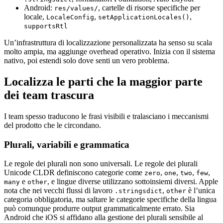
Android:
, cartelle di risorse specifiche per
res/values/
locale,
,
,
LocaleConfig
setApplicationLocales()
supportsRtl
Un’infrastruttura di localizzazione personalizzata ha senso su scala
molto ampia, ma aggiunge overhead operativo. Inizia con il sistema
nativo, poi estendi solo dove senti un vero problema.
Localizza le parti che la maggior parte
dei team trascura
I team spesso traducono le frasi visibili e tralasciano i meccanismi
del prodotto che le circondano.
Plurali, variabili e grammatica
Le regole dei plurali non sono universali. Le regole dei plurali
Unicode CLDR definiscono categorie come
,
,
,
,
zero
one
two
few
e
, e lingue diverse utilizzano sottoinsiemi diversi. Apple
many
other
nota che nei vecchi flussi di lavoro
,
è l’unica
.stringsdict
other
categoria obbligatoria, ma saltare le categorie specifiche della lingua
può comunque produrre output grammaticalmente errato. Sia
Android che iOS si affidano alla gestione dei plurali sensibile al