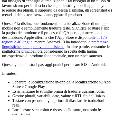
hai bisogno di “consigli di traduzione”. Hai bisogno di un flusso di
lavoro sicuro per il rilascio che copra le stringhe dell’app, il layout,
le regole dei plurali, il supporto da destra a sinistra, gli screenshot e i
metadati dello store senza danneggiare il prodotto.
Questa è la distinzione fondamentale: la localizzazione di un’app
mobile non è semplicemente tradurre testo. Significa adattare l’app,
la pagina del prodotto e il processo di QA per ogni mercato di
destinazione. Apple afferma che l’App Store è disponibile in
175
regioni e 40 lingue
, mentre Android 13 ha introdotto le
preferenze
linguistiche per app a livello di sistema
. In altre parole, entrambe le
piattaforme principali ora considerano la scelta della lingua
un’esperienza di prodotto fondamentale, non un ripensamento.
Questa guida illustra i passaggi pratici per i team iOS e Android.
In sintesi:
Separare la localizzazione in-app dalla localizzazione su App
Store e Google Play.
Esternalizzare le stringhe prima di tradurre qualsiasi cosa.
Gestire plurali, variabili, date, valute e RTL fin dall’inizio.
Testare con pseudolingue prima di rilasciare le traduzioni
reali.
Localizzare screenshot e risorse dello store, non solo le
descrizioni.