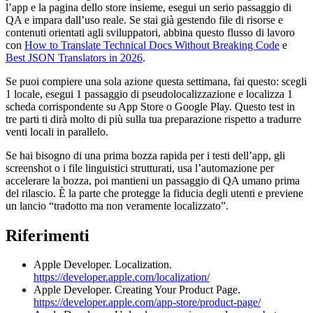
l’app e la pagina dello store insieme, esegui un serio passaggio di
QA e impara dall’uso reale. Se stai già gestendo file di risorse e
contenuti orientati agli sviluppatori, abbina questo flusso di lavoro
con
How to Translate Technical Docs Without Breaking Code
e
Best JSON Translators in 2026
.
Se puoi compiere una sola azione questa settimana, fai questo: scegli
1 locale, esegui 1 passaggio di pseudolocalizzazione e localizza 1
scheda corrispondente su App Store o Google Play. Questo test in
tre parti ti dirà molto di più sulla tua preparazione rispetto a tradurre
venti locali in parallelo.
Se hai bisogno di una prima bozza rapida per i testi dell’app, gli
screenshot o i file linguistici strutturati, usa l’automazione per
accelerare la bozza, poi mantieni un passaggio di QA umano prima
del rilascio. È la parte che protegge la fiducia degli utenti e previene
un lancio “tradotto ma non veramente localizzato”.
Riferimenti
Apple Developer. Localization.
https://developer.apple.com/localization/
Apple Developer. Creating Your Product Page.
https://developer.apple.com/app-store/product-page/