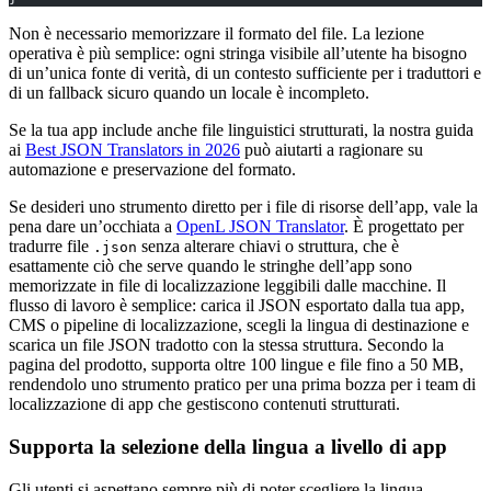
Non è necessario memorizzare il formato del file. La lezione
operativa è più semplice: ogni stringa visibile all’utente ha bisogno
di un’unica fonte di verità, di un contesto sufficiente per i traduttori e
di un fallback sicuro quando un locale è incompleto.
Se la tua app include anche file linguistici strutturati, la nostra guida
ai
Best JSON Translators in 2026
può aiutarti a ragionare su
automazione e preservazione del formato.
Se desideri uno strumento diretto per i file di risorse dell’app, vale la
pena dare un’occhiata a
OpenL JSON Translator
. È progettato per
tradurre file
senza alterare chiavi o struttura, che è
.json
esattamente ciò che serve quando le stringhe dell’app sono
memorizzate in file di localizzazione leggibili dalle macchine. Il
flusso di lavoro è semplice: carica il JSON esportato dalla tua app,
CMS o pipeline di localizzazione, scegli la lingua di destinazione e
scarica un file JSON tradotto con la stessa struttura. Secondo la
pagina del prodotto, supporta oltre 100 lingue e file fino a 50 MB,
rendendolo uno strumento pratico per una prima bozza per i team di
localizzazione di app che gestiscono contenuti strutturati.
Supporta la selezione della lingua a livello di app
Gli utenti si aspettano sempre più di poter scegliere la lingua