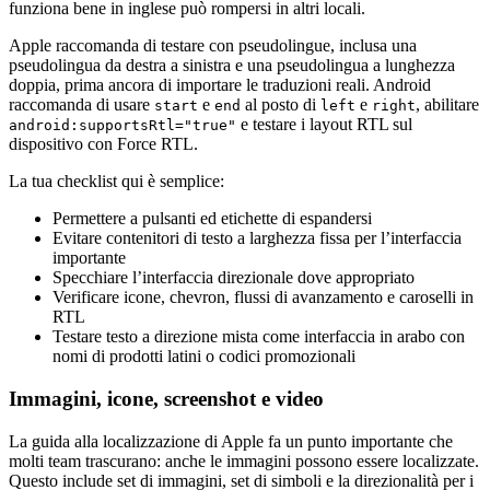
funziona bene in inglese può rompersi in altri locali.
Apple raccomanda di testare con pseudolingue, inclusa una
pseudolingua da destra a sinistra e una pseudolingua a lunghezza
doppia, prima ancora di importare le traduzioni reali. Android
raccomanda di usare
e
al posto di
e
, abilitare
start
end
left
right
e testare i layout RTL sul
android:supportsRtl="true"
dispositivo con Force RTL.
La tua checklist qui è semplice:
Permettere a pulsanti ed etichette di espandersi
Evitare contenitori di testo a larghezza fissa per l’interfaccia
importante
Specchiare l’interfaccia direzionale dove appropriato
Verificare icone, chevron, flussi di avanzamento e caroselli in
RTL
Testare testo a direzione mista come interfaccia in arabo con
nomi di prodotti latini o codici promozionali
Immagini, icone, screenshot e video
La guida alla localizzazione di Apple fa un punto importante che
molti team trascurano: anche le immagini possono essere localizzate.
Questo include set di immagini, set di simboli e la direzionalità per i