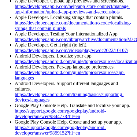
Apple Developer. Upload app previews and screenshots.
https://developer.apple.com/help/app-store-connect/manage-
app-information/upload-app-previews-and-screenshots
Apple Developer. Localizing strings that contain plurals.
https://developer.apple.com/documentation/xcode/localizing-
strings-that-contain-plurals
Apple Developer. Testing Your Internationalized App.
https://developer.apple.com/library/archive/documentation/M
Apple Developer. Get it right (to left).
https://developer.apple.com/videos/play/wwdc2022/10107/
Android Developers. Localize your app.
https://developer.android.com/guide/topics/resources/localizatio
Android Developers. Per-app language preferences.
https://developer.android.com/guide/topics/resources/app-
languages
Android Developers. Support different languages and
cultures.
https://developer.android.com/training/basics/supporting-
devices/languages
Google Play Console Help. Translate and localize your app.
https://support.google.com/googleplay/android-
developer/answer/9844778?hl=en
Google Play Console Help. Create and set up your app.
https://support.google.com/googleplay/android-
developer/answer/9859152?hl=en