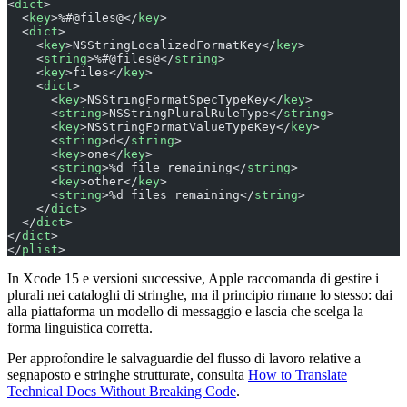
<
dict
>
  <
key
>%#@files@</
key
>
  <
dict
>
    <
key
>NSStringLocalizedFormatKey</
key
>
    <
string
>%#@files@</
string
>
    <
key
>files</
key
>
    <
dict
>
      <
key
>NSStringFormatSpecTypeKey</
key
>
      <
string
>NSStringPluralRuleType</
string
>
      <
key
>NSStringFormatValueTypeKey</
key
>
      <
string
>d</
string
>
      <
key
>one</
key
>
      <
string
>%d file remaining</
string
>
      <
key
>other</
key
>
      <
string
>%d files remaining</
string
>
    </
dict
>
  </
dict
>
</
dict
>
</
plist
>
In Xcode 15 e versioni successive, Apple raccomanda di gestire i
plurali nei cataloghi di stringhe, ma il principio rimane lo stesso: dai
alla piattaforma un modello di messaggio e lascia che scelga la
forma linguistica corretta.
Per approfondire le salvaguardie del flusso di lavoro relative a
segnaposto e stringhe strutturate, consulta
How to Translate
Technical Docs Without Breaking Code
.