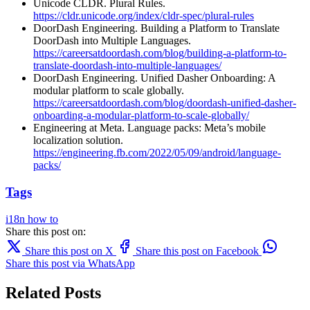
Unicode CLDR. Plural Rules.
https://cldr.unicode.org/index/cldr-spec/plural-rules
DoorDash Engineering. Building a Platform to Translate
DoorDash into Multiple Languages.
https://careersatdoordash.com/blog/building-a-platform-to-
translate-doordash-into-multiple-languages/
DoorDash Engineering. Unified Dasher Onboarding: A
modular platform to scale globally.
https://careersatdoordash.com/blog/doordash-unified-dasher-
onboarding-a-modular-platform-to-scale-globally/
Engineering at Meta. Language packs: Meta’s mobile
localization solution.
https://engineering.fb.com/2022/05/09/android/language-
packs/
Tags
i18n
how to
Share this post on:
Share this post on X
Share this post on Facebook
Share this post via WhatsApp
Related Posts