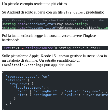
Un piccolo esempio rende tutto più chiaro.
Su Android di solito si parte con un file
predefinito:
strings.xml
<!-- Primary CTA on the checkout screen. Keep it short.
<
string
 name
=
"checkout_cta"
>Pay now</
string
>
<
string
 name
=
"welcome_title"
>Welcome back, %1$s</
string
Poi la tua interfaccia legge la risorsa invece di avere l’inglese
hardcoded:
Text
(text 
=
 stringResource
(R.string.checkout_cta))
Sulle piattaforme Apple, Xcode 15+ spesso gestisce la stessa idea in
un catalogo di stringhe. Un estratto semplificato di
può apparire così:
Localizable.xcstrings
{
  "sourceLanguage"
: 
"en"
,
  "strings"
: {
    "Pay now"
: {
      "localizations"
: {
        "en"
: { 
"stringUnit"
: { 
"value"
: 
"Pay now"
 } },
        "fr"
: { 
"stringUnit"
: { 
"value"
: 
"Payer mainten
      }
    }
  }
}