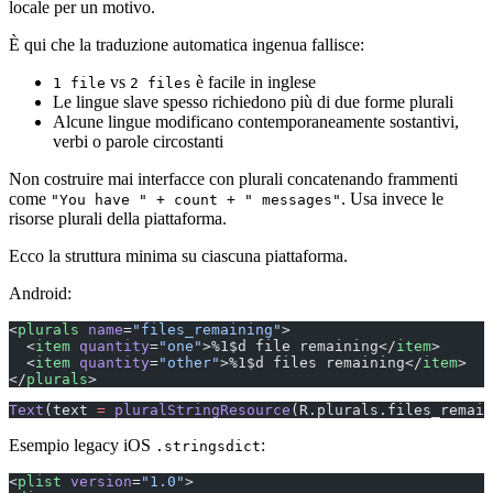
locale per un motivo.
È qui che la traduzione automatica ingenua fallisce:
vs
è facile in inglese
1 file
2 files
Le lingue slave spesso richiedono più di due forme plurali
Alcune lingue modificano contemporaneamente sostantivi,
verbi o parole circostanti
Non costruire mai interfacce con plurali concatenando frammenti
come
. Usa invece le
"You have " + count + " messages"
risorse plurali della piattaforma.
Ecco la struttura minima su ciascuna piattaforma.
Android:
<
plurals
 name
=
"files_remaining"
>
  <
item
 quantity
=
"one"
>%1$d file remaining</
item
>
  <
item
 quantity
=
"other"
>%1$d files remaining</
item
>
</
plurals
>
Text
(text 
=
 pluralStringResource
(R.plurals.files_remain
Esempio legacy iOS
:
.stringsdict
<
plist
 version
=
"1.0"
>