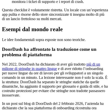
monitora i ticket di supporto e i report di crash.
Questa checklist è volutamente ristretta. Un locale con un’esperienza
app pulita e risorse dello store sincronizzate ti insegna molto di più
di un lancio frettoloso su molti mercati.
Esempi dal mondo reale
Le idee fondamentali sopra esposte non sono teoriche.
DoorDash ha affrontato la traduzione come un
problema di piattaforma
Nel 2022, DoorDash ha dichiarato di aver già tradotto
più di un
milione di stringhe in quattro lingue
e di aver ridotto l’onboarding
per nuove lingue da ore di lavoro per gli sviluppatori a un singolo
comando in un minuto. La lezione interessante non è solo la scala. È
la struttura: DoorDash ha separato le stringhe statiche da quelle
dinamiche, ha aggiunto il supporto per glossario e guida di stile, e ha
costruito protezioni per evitare che stringhe non tradotte passassero
inosservate.
In un post sul blog di DoorDash del 2 febbraio 2026, l’azienda ha
dichiarato che la sua piattaforma di onboarding ricostruita ora