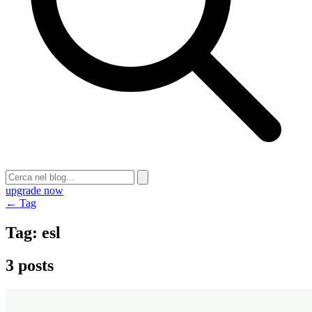
upgrade now
← Tag
Tag:
esl
3 posts