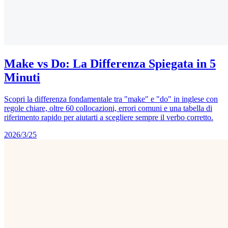
Make vs Do: La Differenza Spiegata in 5
Minuti
Scopri la differenza fondamentale tra "make" e "do" in inglese con
regole chiare, oltre 60 collocazioni, errori comuni e una tabella di
riferimento rapido per aiutarti a scegliere sempre il verbo corretto.
2026/3/25