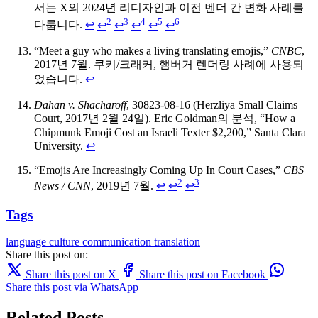
서는 X의 2024년 리디자인과 이전 벤더 간 변화 사례를
2
3
4
5
6
다룹니다.
↩
↩
↩
↩
↩
↩
“Meet a guy who makes a living translating emojis,”
CNBC
,
2017년 7월. 쿠키/크래커, 햄버거 렌더링 사례에 사용되
었습니다.
↩
Dahan v. Shacharoff
, 30823-08-16 (Herzliya Small Claims
Court, 2017년 2월 24일). Eric Goldman의 분석, “How a
Chipmunk Emoji Cost an Israeli Texter $2,200,” Santa Clara
University.
↩
“Emojis Are Increasingly Coming Up In Court Cases,”
CBS
2
3
News / CNN
, 2019년 7월.
↩
↩
↩
Tags
language
culture
communication
translation
Share this post on:
Share this post on X
Share this post on Facebook
Share this post via WhatsApp
Related Posts