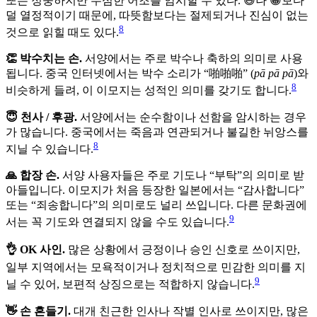
또는 정중하지만 무심한 어조를 암시할 수 있다. 😄나 😁보다
덜 열정적이기 때문에, 따뜻함보다는 절제되거나 진심이 없는
8
것으로 읽힐 때도 있다.
👏 박수치는 손.
서양에서는 주로 박수나 축하의 의미로 사용
됩니다. 중국 인터넷에서는 박수 소리가 “啪啪啪” (
pā pā pā
)와
8
비슷하게 들려, 이 이모지는 성적인 의미를 갖기도 합니다.
😇 천사 / 후광.
서양에서는 순수함이나 선함을 암시하는 경우
가 많습니다. 중국에서는 죽음과 연관되거나 불길한 뉘앙스를
8
지닐 수 있습니다.
🙏 합장 손.
서양 사용자들은 주로 기도나 “부탁”의 의미로 받
아들입니다. 이모지가 처음 등장한 일본에서는 “감사합니다”
또는 “죄송합니다”의 의미로도 널리 쓰입니다. 다른 문화권에
9
서는 꼭 기도와 연결되지 않을 수도 있습니다.
👌 OK 사인.
많은 상황에서 긍정이나 승인 신호로 쓰이지만,
일부 지역에서는 모욕적이거나 정치적으로 민감한 의미를 지
9
닐 수 있어, 보편적 상징으로는 적합하지 않습니다.
👋 손 흔들기.
대개 친근한 인사나 작별 인사로 쓰이지만, 많은