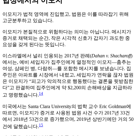
법정에서의 이모지
이모지가 법적 영역에 진입했고, 법원은 이를 따라잡기 위해
고군분투하고 있습니다.
이모지가 본질적으로 위험하다는 의미는 아닙니다. 메시지가
증거로 채택되는 순간, 작은 시각적 신호가 갑자기 과도한 중
요성을 갖게 된다는 뜻입니다.
이스라엘에서 널리 인용되는 2017년 판례(
Dahan v. Shacharoff
)
에서는, 예비 세입자가 집주인에게 열정적인 이모지—춤추는
여성, 샴페인 병, 다람쥐—를 포함한 메시지를 보냈습니다. 집
주인은 아파트를 시장에서 내렸고, 세입자가 연락을 끊자 법원
은 이모지가 “피고가 악의적으로 행동했다는 결론을 뒷받침한
다”고 판결하며 집주인에게 약 $2,200의 손해배상을 지급하라
14
고 명령했습니다.
미국에서는 Santa Clara University의 법학 교수 Eric Goldman에
따르면, 이모지가 증거로 사용된 법원 사건 수가 2017년 33건
에서 2018년 53건으로 증가했으며, 2019년 상반기에만 거의 50
15
건에 달했습니다.