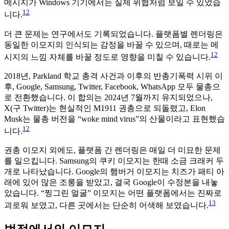
메시지가 Windows 기기에서는 실제 위협처럼 보일 수 있었습
12
니다.
더 큰 문제는 연구에서도 기록되었습니다. 플랫폼별 렌더링은
동일한 이모지의 인식되는 감정을 바꿀 수 있으며, 때로는 메
12
시지의 느낌 자체를 바꿀 정도로 영향을 미칠 수 있습니다.
2018년, Parkland 학교 총격 사건과 이후의 반총기폭력 시위 이
후, Google, Samsung, Twitter, Facebook, WhatsApp 모두 물총으
로 전환했습니다. 이 합의는 2024년 7월까지 유지되었으나,
X(구 Twitter)는 현실적인 M1911 권총으로 되돌렸고, Elon
Musk는 물총 버전을 “woke mind virus”의 산물이라고 표현했습
12
니다.
권총 이모지 외에도, 플랫폼 간 렌더링은 매일 더 미묘한 문제
를 일으킵니다. Samsung의 쿠키 이모지는 한때 소금 크래커 두
개로 나타났습니다. Google의 햄버거 이모지는 치즈가 패티 아
래에 있어 많은 조롱을 받았고, 결국 Google이 수정본을 내놓
았습니다. “찡그린 얼굴” 이모지는 어떤 플랫폼에서는 진짜로
13
괴로워 보였고, 다른 곳에서는 단순히 어색해 보였습니다.