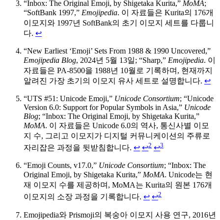
“Inbox: The Original Emoji, by Shigetaka Kurita,”
MoMA
;
“SoftBank 1997,”
Emojipedia
. 이 자료들은 Kurita의 176개
이모지와 1997년 SoftBank의 초기 이모지 세트를 다룹니
다.
↩
“New Earliest ‘Emoji’ Sets From 1988 & 1990 Uncovered,”
Emojipedia Blog
, 2024년 5월 13일; “Sharp,”
Emojipedia
. 이
자료들은 PA-8500을 1988년 10월로 기록하며, 현재까지
알려진 가장 초기의 이모지 유사 세트로 설명합니다.
↩
“UTS #51: Unicode Emoji,”
Unicode Consortium
; “Unicode
Version 6.0: Support for Popular Symbols in Asia,”
Unicode
Blog
; “Inbox: The Original Emoji, by Shigetaka Kurita,”
MoMA
. 이 자료들은 Unicode 6.0의 역사, 통신사별 이모
지 수, 그리고 이모지가 디지털 커뮤니케이션의 주류로
2
3
자리잡은 과정을 뒷받침합니다.
↩
↩
↩
“Emoji Counts, v17.0,”
Unicode Consortium
; “Inbox: The
Original Emoji, by Shigetaka Kurita,”
MoMA
. Unicode는 현
재 이모지 수를 제공하며, MoMA는 Kurita의 원본 176개
2
이모지의 소장 과정을 기록합니다.
↩
↩
Emojipedia와 Prismoji의 복숭아 이모지 사용 연구, 2016년