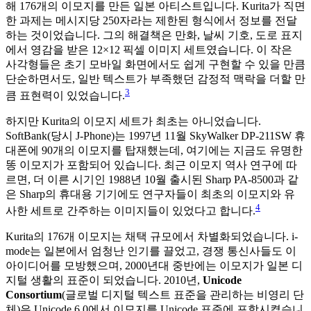
해 176개의 이모지를 만든 일본 아티스트입니다. Kurita가 직면
한 과제는 메시지당 250자라는 제한된 형식에서 정보를 전달
하는 것이었습니다. 그의 해결책은 만화, 날씨 기호, 도로 표지
에서 영감을 받은 12×12 픽셀 이미지 세트였습니다. 이 작은
사각형들은 초기 모바일 화면에서도 쉽게 구현할 수 있을 만큼
단순하면서도, 일반 텍스트가 부족했던 감정적 맥락을 더할 만
3
큼 표현력이 있었습니다.
하지만 Kurita의 이모지 세트가 최초는 아니었습니다.
SoftBank(당시 J-Phone)는 1997년 11월 SkyWalker DP-211SW 휴
대폰에 90개의 이모지를 탑재했는데, 여기에는 지금도 유명한
똥 이모지가 포함되어 있습니다. 최근 이모지 역사 연구에 따
르면, 더 이른 시기인 1988년 10월 출시된 Sharp PA-8500과 같
은 Sharp의 휴대용 기기에도 연구자들이 최초의 이모지와 유
4
사한 세트로 간주하는 이미지들이 있었다고 합니다.
Kurita의 176개 이모지는 채택 규모에서 차별화되었습니다. i-
mode는 일본에서 엄청난 인기를 끌었고, 경쟁 통신사들도 이
아이디어를 모방했으며, 2000년대 중반에는 이모지가 일본 디
지털 생활의 표준이 되었습니다. 2010년,
Unicode
Consortium
(글로벌 디지털 텍스트 표준을 관리하는 비영리 단
체)은 Unicode 6.0에서 이모지를 Unicode 표준에 포함시켰습니