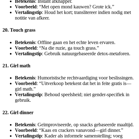
Betekenis
: Instant afknapper.
Voorbeeld
: “Met open mond kauwen? Grote ick.”
Vertalingstip
: Houd het kort; translitereer indien nodig met
notitie van afkeer.
20. Touch grass
Betekenis
: Offline gaan en het echte leven ervaren.
Voorbeeld
: “Na die ruzie, ga touch grass.”
Vertalingstip
: Gebruik natuurgebaseerde detox-metaforen.
21. Girl math
Betekenis
: Humoristische rechtvaardiging voor beslissingen.
Voorbeeld
: “Uitverkoop betekent dat het in feite gratis is—
girl math.”
Vertalingstip
: Behoud speelsheid; niet gender-specifiek in
gebruik.
22. Girl dinner
Betekenis
: Geïmproviseerde, op snacks gebaseerde maaltijd.
Voorbeeld
: “Kaas en crackers vanavond—girl dinner.”
Vertalingstip
: Kader als informele samenstelling; voeg