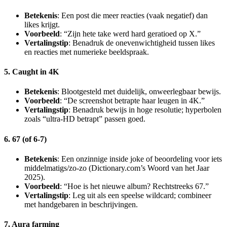
Betekenis
: Een post die meer reacties (vaak negatief) dan
likes krijgt.
Voorbeeld
: “Zijn hete take werd hard geratioed op X.”
Vertalingstip
: Benadruk de onevenwichtigheid tussen likes
en reacties met numerieke beeldspraak.
5. Caught in 4K
Betekenis
: Blootgesteld met duidelijk, onweerlegbaar bewijs.
Voorbeeld
: “De screenshot betrapte haar leugen in 4K.”
Vertalingstip
: Benadruk bewijs in hoge resolutie; hyperbolen
zoals “ultra-HD betrapt” passen goed.
6. 67 (of 6-7)
Betekenis
: Een onzinnige inside joke of beoordeling voor iets
middelmatigs/zo-zo (Dictionary.com’s Woord van het Jaar
2025).
Voorbeeld
: “Hoe is het nieuwe album? Rechtstreeks 67.”
Vertalingstip
: Leg uit als een speelse wildcard; combineer
met handgebaren in beschrijvingen.
7. Aura farming