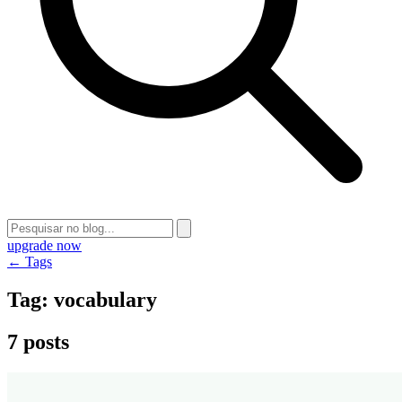
upgrade now
← Tags
Tag:
vocabulary
7 posts