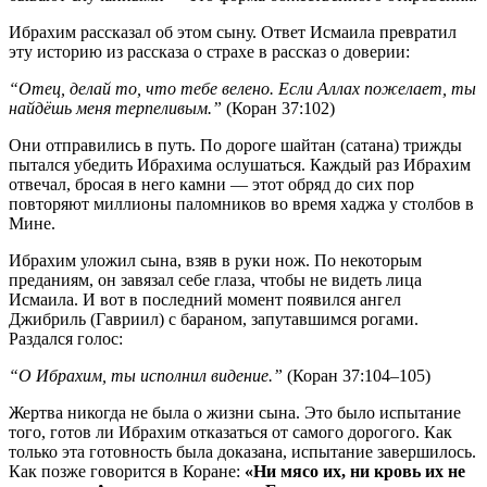
Ибрахим рассказал об этом сыну. Ответ Исмаила превратил
эту историю из рассказа о страхе в рассказ о доверии:
“Отец, делай то, что тебе велено. Если Аллах пожелает, ты
найдёшь меня терпеливым.”
(Коран 37:102)
Они отправились в путь. По дороге шайтан (сатана) трижды
пытался убедить Ибрахима ослушаться. Каждый раз Ибрахим
отвечал, бросая в него камни — этот обряд до сих пор
повторяют миллионы паломников во время хаджа у столбов в
Мине.
Ибрахим уложил сына, взяв в руки нож. По некоторым
преданиям, он завязал себе глаза, чтобы не видеть лица
Исмаила. И вот в последний момент появился ангел
Джибриль (Гавриил) с бараном, запутавшимся рогами.
Раздался голос:
“О Ибрахим, ты исполнил видение.”
(Коран 37:104–105)
Жертва никогда не была о жизни сына. Это было испытание
того, готов ли Ибрахим отказаться от самого дорогого. Как
только эта готовность была доказана, испытание завершилось.
Как позже говорится в Коране:
«Ни мясо их, ни кровь их не