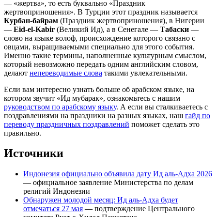
— «жертва», то есть буквально «Праздник
жертвоприношения». В Турции этот праздник называется
Курбан-байрам
(Праздник жертвоприношения), в Нигерии
—
Eid-el-Kabir
(Великий Ид), а в Сенегале —
Табаски
—
слово на языке волоф, происхождение которого связано с
овцами, выращиваемыми специально для этого события.
Именно такие термины, наполненные культурным смыслом,
который невозможно передать одним английским словом,
делают
непереводимые слова
такими увлекательными.
Если вам интересно узнать больше об арабском языке, на
котором звучит «Ид мубарак», ознакомьтесь с нашим
руководством по арабскому языку
. А если вы сталкиваетесь с
поздравлениями на праздники на разных языках, наш
гайд по
переводу праздничных поздравлений
поможет сделать это
правильно.
Источники
Индонезия официально объявила дату Ид аль-Адха 2026
— официальное заявление Министерства по делам
религий Индонезии
Обнаружен молодой месяц: Ид аль-Адха будет
отмечаться 27 мая
— подтверждение Центрального