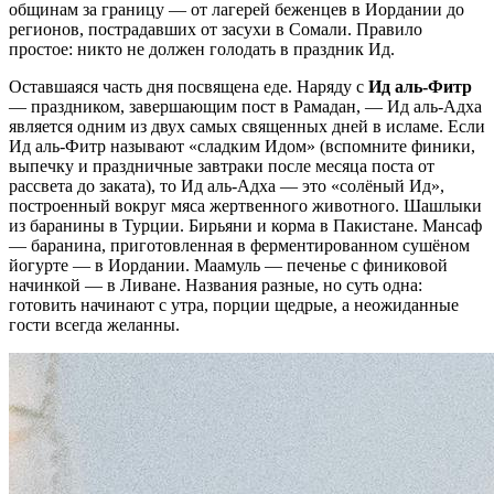
общинам за границу — от лагерей беженцев в Иордании до
регионов, пострадавших от засухи в Сомали. Правило
простое: никто не должен голодать в праздник Ид.
Оставшаяся часть дня посвящена еде. Наряду с
Ид аль-Фитр
— праздником, завершающим пост в Рамадан, — Ид аль-Адха
является одним из двух самых священных дней в исламе. Если
Ид аль-Фитр называют «сладким Идом» (вспомните финики,
выпечку и праздничные завтраки после месяца поста от
рассвета до заката), то Ид аль-Адха — это «солёный Ид»,
построенный вокруг мяса жертвенного животного. Шашлыки
из баранины в Турции. Бирьяни и корма в Пакистане. Мансaф
— баранина, приготовленная в ферментированном сушёном
йогурте — в Иордании. Маамуль — печенье с финиковой
начинкой — в Ливане. Названия разные, но суть одна:
готовить начинают с утра, порции щедрые, а неожиданные
гости всегда желанны.