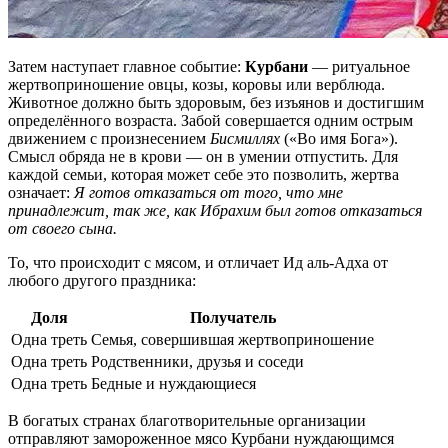
Затем наступает главное событие:
Курбани
— ритуальное
жертвоприношение овцы, козы, коровы или верблюда.
Животное должно быть здоровым, без изъянов и достигшим
определённого возраста. Забой совершается одним острым
движением с произнесением
Бисмиллях
(«Во имя Бога»).
Смысл обряда не в крови — он в умении отпустить. Для
каждой семьи, которая может себе это позволить, жертва
означает:
Я готов отказаться от того, что мне
принадлежит, так же, как Ибрахим был готов отказаться
от своего сына.
То, что происходит с мясом, и отличает Ид аль-Адха от
любого другого праздника:
Доля
Получатель
Одна треть
Семья, совершившая жертвоприношение
Одна треть
Родственники, друзья и соседи
Одна треть
Бедные и нуждающиеся
В богатых странах благотворительные организации
отправляют замороженное мясо Курбани нуждающимся