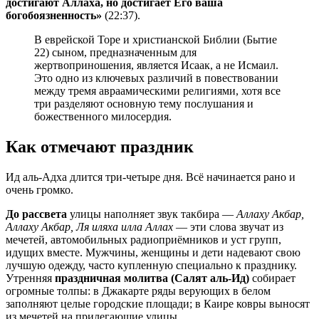
достигают Аллаха, но достигает Его ваша
богобоязненность»
(22:37).
В еврейской Торе и христианской Библии (Бытие
22) сыном, предназначенным для
жертвоприношения, является Исаак, а не Исмаил.
Это одно из ключевых различий в повествовании
между тремя авраамическими религиями, хотя все
три разделяют основную тему послушания и
божественного милосердия.
Как отмечают праздник
Ид аль-Адха длится три-четыре дня. Всё начинается рано и
очень громко.
До рассвета
улицы наполняет звук такбира —
Аллаху Акбар,
Аллаху Акбар, Ля иляха илла Аллах
— эти слова звучат из
мечетей, автомобильных радиоприёмников и уст групп,
идущих вместе. Мужчины, женщины и дети надевают свою
лучшую одежду, часто купленную специально к празднику.
Утренняя
праздничная молитва (Салят аль-Ид)
собирает
огромные толпы: в Джакарте ряды верующих в белом
заполняют целые городские площади; в Каире ковры выносят
из мечетей на прилегающие улицы.