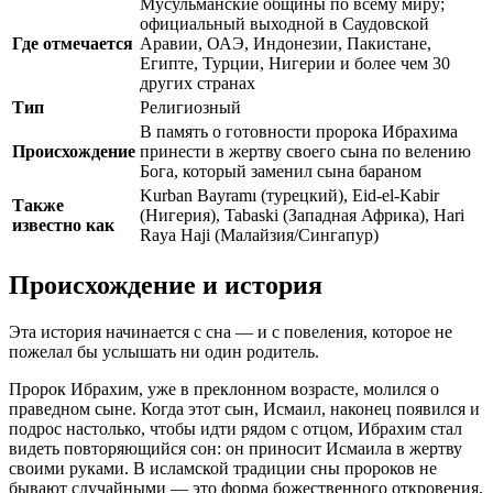
Мусульманские общины по всему миру;
официальный выходной в Саудовской
Где отмечается
Аравии, ОАЭ, Индонезии, Пакистане,
Египте, Турции, Нигерии и более чем 30
других странах
Тип
Религиозный
В память о готовности пророка Ибрахима
Происхождение
принести в жертву своего сына по велению
Бога, который заменил сына бараном
Kurban Bayramı (турецкий), Eid-el-Kabir
Также
(Нигерия), Tabaski (Западная Африка), Hari
известно как
Raya Haji (Малайзия/Сингапур)
Происхождение и история
Эта история начинается с сна — и с повеления, которое не
пожелал бы услышать ни один родитель.
Пророк Ибрахим, уже в преклонном возрасте, молился о
праведном сыне. Когда этот сын, Исмаил, наконец появился и
подрос настолько, чтобы идти рядом с отцом, Ибрахим стал
видеть повторяющийся сон: он приносит Исмаила в жертву
своими руками. В исламской традиции сны пророков не
бывают случайными — это форма божественного откровения.