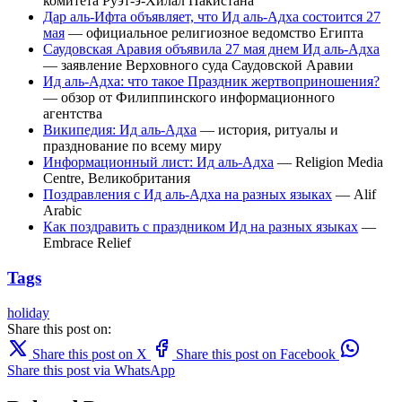
комитета Руэт-э-Хилал Пакистана
Дар аль-Ифта объявляет, что Ид аль-Адха состоится 27
мая
— официальное религиозное ведомство Египта
Саудовская Аравия объявила 27 мая днем Ид аль-Адха
— заявление Верховного суда Саудовской Аравии
Ид аль-Адха: что такое Праздник жертвоприношения?
— обзор от Филиппинского информационного
агентства
Википедия: Ид аль-Адха
— история, ритуалы и
празднование по всему миру
Информационный лист: Ид аль-Адха
— Religion Media
Centre, Великобритания
Поздравления с Ид аль-Адха на разных языках
— Alif
Arabic
Как поздравить с праздником Ид на разных языках
—
Embrace Relief
Tags
holiday
Share this post on:
Share this post on X
Share this post on Facebook
Share this post via WhatsApp