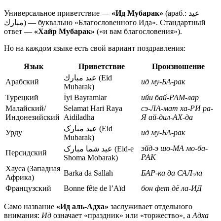
Универсальное приветствие —
«Ид Мубарак»
(араб.: عيد
مبارك) — буквально «Благословенного Ида». Стандартный
ответ —
«Хайр Мубарак»
(«и вам благословения»).
Но на каждом языке есть свой вариант поздравления:
Язык
Приветствие
Произношение
عيد مبارك (Eid
Арабский
ид му-БА-рак
Mubarak)
Турецкий
İyi Bayramlar
ийи бай-РАМ-лар
Малайский/
Selamat Hari Raya
сэ-ЛА-мат ха-РИ ра-
Индонезийский
Aidiladha
Я ай-дил-АХ-да
عید مبارک (Eid
Урду
ид му-БА-рак
Mubarak)
эйд-э шо-МА мо-ба-
عید شما مبارک (Eid-e
Персидский
РАК
Shoma Mobarak)
Хауса (Западная
Barka da Sallah
БАР-ка да САЛ-ла
Африка)
Французский
Bonne fête de l’Aïd
бон фет дё ла-ИД
Само название
«Ид аль-Адха»
заслуживает отдельного
внимания:
Ид
означает «праздник» или «торжество», а
Адха