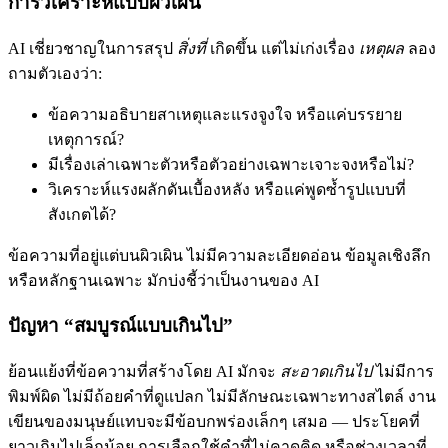
การวิเคราะห์แบบผิวเผิน
AI เชี่ยวชาญในการสรุป
สิ่งที่
เกิดขึ้น แต่ไม่เก่งเรื่อง
เหตุผล
ลอง
ถามตัวเองว่า:
ข้อความอธิบายสาเหตุและแรงจูงใจ หรือแค่บรรยาย
เหตุการณ์?
มีเรื่องเล่าเฉพาะตัวหรือตัวอย่างเฉพาะเจาะจงหรือไม่?
วิเคราะห์แรงผลักดันเบื้องหลัง หรือแค่พูดซ้ำรูปแบบที่
สังเกตได้?
ข้อความที่อยู่แต่บนผิวเผิน ไม่มีความละเอียดอ่อน ข้อมูลเชิงลึก
หรือหลักฐานเฉพาะ มักบ่งชี้ว่าเป็นงานของ AI
ปัญหา “สมบูรณ์แบบเกินไป”
ย้อนแย้งที่ข้อความที่สร้างโดย AI มักจะ
สะอาดเกินไป
ไม่มีการ
พิมพ์ผิด ไม่มีถ้อยคำที่ดูแปลก ไม่มีลักษณะเฉพาะทางสไตล์ งาน
เขียนของมนุษย์แทบจะมีข้อบกพร่องเล็กๆ เสมอ — ประโยคที่
ยาวเกินไปเล็กน้อย การเลือกใช้คำที่ไม่คาดคิด หรือช่วงเวลาที่