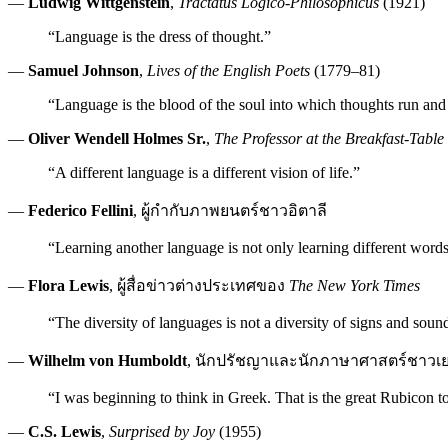
—
Ludwig Wittgenstein
,
Tractatus Logico-Philosophicus
(1921)
“Language is the dress of thought.”
—
Samuel Johnson
,
Lives of the English Poets
(1779–81)
“Language is the blood of the soul into which thoughts run and
—
Oliver Wendell Holmes Sr.
,
The Professor at the Breakfast-Table
“A different language is a different vision of life.”
—
Federico Fellini
, ผู้กำกับภาพยนตร์ชาวอิตาลี
“Learning another language is not only learning different words
—
Flora Lewis
, ผู้สื่อข่าวต่างประเทศของ
The New York Times
“The diversity of languages is not a diversity of signs and sound
—
Wilhelm von Humboldt
, นักปรัชญาและนักภาษาศาสตร์ชาวเ
“I was beginning to think in Greek. That is the great Rubicon t
—
C.S. Lewis
,
Surprised by Joy
(1955)