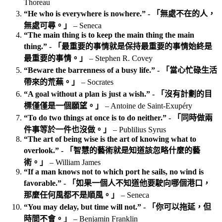
Thoreau
“He who is everywhere is nowhere.” - 「無處不在的人，
無處可尋。」
– Seneca
“The main thing is to keep the main thing the main
thing.” - 「最重要的事情就是保持最重要的事情始終是
最重要的事情。」
– Stephen R. Covey
“Beware the barrenness of a busy life.” - 「當心忙碌生活
帶來的荒蕪。」
– Socrates
“A goal without a plan is just a wish.” - 「沒有計劃的目
標僅僅是一個願望。」
– Antoine de Saint‑Exupéry
“To do two things at once is to do neither.” - 「同時做兩
件事等於一件也沒做。」
– Publilius Syrus
“The art of being wise is the art of knowing what to
overlook.” - 「智慧的藝術就是知道該忽略什麼的藝
術。」
– William James
“If a man knows not to which port he sails, no wind is
favorable.” - 「如果一個人不知道他要駛向哪個港口，
那麼任何風都不是順風。」
– Seneca
“You may delay, but time will not.” - 「你可以拖延，但
時間不會。」
– Benjamin Franklin