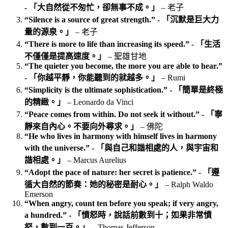
- 「大自然從不匆忙，卻無事不成。」
– 老子
“Silence is a source of great strength.” - 「沉默是巨大力
量的源泉。」
– 老子
“There is more to life than increasing its speed.” - 「生活
不僅僅是提高速度。」
– 聖雄甘地
“The quieter you become, the more you are able to hear.”
- 「你越平靜，你能聽到的就越多。」
– Rumi
“Simplicity is the ultimate sophistication.” - 「簡單是終極
的精緻。」
– Leonardo da Vinci
“Peace comes from within. Do not seek it without.” - 「寧
靜來自內心。不要向外尋求。」
– 佛陀
“He who lives in harmony with himself lives in harmony
with the universe.” - 「與自己和諧相處的人，與宇宙和
諧相處。」
– Marcus Aurelius
“Adopt the pace of nature: her secret is patience.” - 「遵
循大自然的節奏：她的秘密是耐心。」
– Ralph Waldo
Emerson
“When angry, count ten before you speak; if very angry,
a hundred.” - 「憤怒時，說話前數到十；如果非常憤
怒，數到一百。」
– Thomas Jefferson