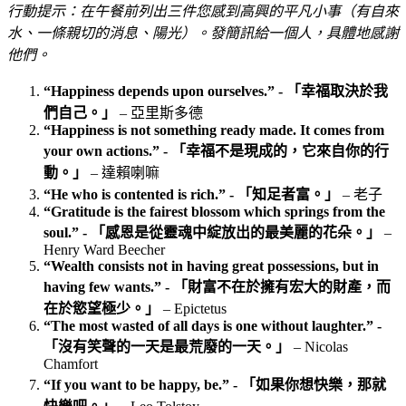
行動提示：在午餐前列出三件您感到高興的平凡小事（有自來
水、一條親切的消息、陽光）。發簡訊給一個人，具體地感謝
他們。
“Happiness depends upon ourselves.” - 「幸福取決於我
們自己。」
– 亞里斯多德
“Happiness is not something ready made. It comes from
your own actions.” - 「幸福不是現成的，它來自你的行
動。」
– 達賴喇嘛
“He who is contented is rich.” - 「知足者富。」
– 老子
“Gratitude is the fairest blossom which springs from the
soul.” - 「感恩是從靈魂中綻放出的最美麗的花朵。」
–
Henry Ward Beecher
“Wealth consists not in having great possessions, but in
having few wants.” - 「財富不在於擁有宏大的財產，而
在於慾望極少。」
– Epictetus
“The most wasted of all days is one without laughter.” -
「沒有笑聲的一天是最荒廢的一天。」
– Nicolas
Chamfort
“If you want to be happy, be.” - 「如果你想快樂，那就