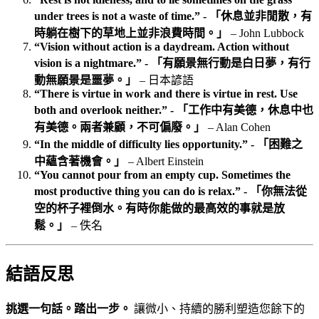
under trees is not a waste of time.” - 「休息並非閒散，有
時躺在樹下的草地上並非浪費時間。」
– John Lubbock
“Vision without action is a daydream. Action without
vision is a nightmare.” - 「有願景無行動是白日夢，有行
動無願景是噩夢。」
– 日本諺語
“There is virtue in work and there is virtue in rest. Use
both and overlook neither.” - 「工作中有美德，休息中也
有美德。兩者兼顧，不可偏廢。」
– Alan Cohen
“In the middle of difficulty lies opportunity.” - 「困難之
中蘊含著機會。」
– Albert Einstein
“You cannot pour from an empty cup. Sometimes the
most productive thing you can do is relax.” - 「你無法從
空的杯子裡倒水。有時你能做的最高效的事就是放
鬆。」
– 佚名
結語反思
挑選一句話。踏出一步。
讓微小、持續的勝利塑造您餘下的