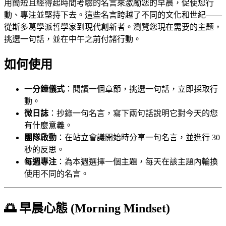
用簡短且經得起時間考驗的名言來激勵您的早晨，促使您行
動、專注並堅持下去。這些名言跨越了不同的文化和世紀——
從斯多葛學派哲學家到現代創新者。瀏覽您現在需要的主题，
挑選一句話，並在中午之前付諸行動。
如何使用
一分鐘儀式
：閱讀一個章節，挑選一句話，立即採取行
動。
微日誌
：抄錄一句名言，寫下兩句話說明它對今天的您
有什麼意義。
團隊啟動
：在站立會議開始時分享一句名言，並進行 30
秒的反思。
每週專注
：為本週選擇一個主題，每天在該主題內輪換
使用不同的名言。
🌅 早晨心態 (Morning Mindset)