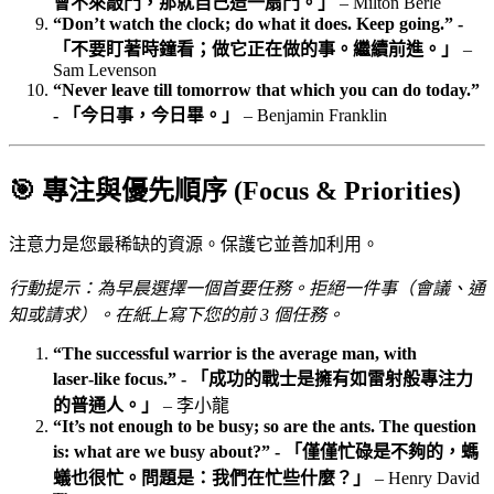
會不來敲門，那就自己造一扇門。」
– Milton Berle
“Don’t watch the clock; do what it does. Keep going.” -
「不要盯著時鐘看；做它正在做的事。繼續前進。」
–
Sam Levenson
“Never leave till tomorrow that which you can do today.”
- 「今日事，今日畢。」
– Benjamin Franklin
🎯 專注與優先順序 (Focus & Priorities)
注意力是您最稀缺的資源。保護它並善加利用。
行動提示：為早晨選擇一個首要任務。拒絕一件事（會議、通
知或請求）。在紙上寫下您的前 3 個任務。
“The successful warrior is the average man, with
laser‑like focus.” - 「成功的戰士是擁有如雷射般專注力
的普通人。」
– 李小龍
“It’s not enough to be busy; so are the ants. The question
is: what are we busy about?” - 「僅僅忙碌是不夠的，螞
蟻也很忙。問題是：我們在忙些什麼？」
– Henry David