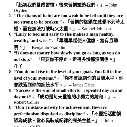
「起初我們養成習慣，後來習慣塑造我們。」
– John
Dryden
“The chains of habit are too weak to be felt until they are
too strong to be broken.” - 「習慣的枷鎖在感覺不到時太
輕，而在無法打破時又太重。」
– Samuel Johnson
“Early to bed and early to rise makes a man healthy,
wealthy, and wise.” - 「早睡早起使人健康、富有且聰
明。」
– Benjamin Franklin
“It does not matter how slowly you go as long as you do
not stop.” - 「只要你不停止，走得多慢都沒關係。」
–
孔子
“You do not rise to the level of your goals. You fall to the
level of your systems.” - 「你不會達到你的目標水平。你
會跌落到你的系統水平。」
– James Clear
“Success is the sum of small efforts—repeated day in and
day out.” - 「成功是每天重複的小努力的總和。」
–
Robert Collier
“Don’t mistake activity for achievement. Beware
perfectionism disguised as discipline.” - 「不要把活動誤
認為成就。當心偽裝成紀律的完美主義。」
– John