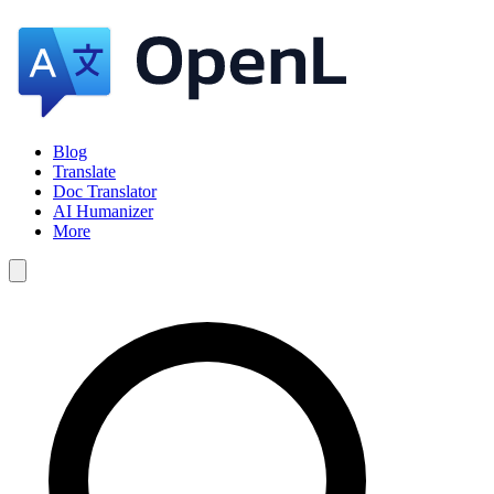
Blog
Translate
Doc Translator
AI Humanizer
More