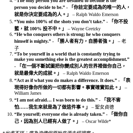
“The only person you are destined to become is the
person you decide to be.” - 「你註定要成為的唯一的人，
就是你決定要成為的人。」
– Ralph Waldo Emerson
“You miss 100% of the shots you don’t take.” - 「你不投
籃，就 100% 投不中。」
– Wayne Gretzky
“He who conquers others is strong; he who conquers
himself is mighty.” - 「勝人者有力，自勝者強。」
– 老
子
“To be yourself in a world that is constantly trying to
make you something else is the greatest accomplishment.”
- 「在一個不斷試圖把你變成別人的世界裡做你自己，
就是最偉大的成就。」
– Ralph Waldo Emerson
“Act as if what you do makes a difference. It does.” - 「表
現得好像你所做的一切都有影響。事實確實如此。」
–
William James
“I am not afraid… I was born to do this.” - 「我不害
怕……我生來就是為了做這件事。」
– 聖女貞德
“Be yourself; everyone else is already taken.” - 「做你自
己，因為別人已經有人做了。」
– Oscar Wilde*