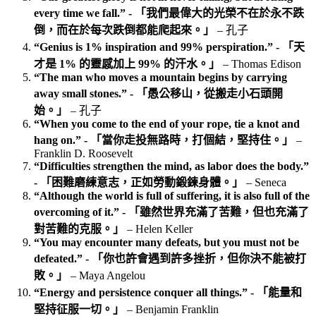
every time we fall.” - 「我們最偉大的光榮不在於永不跌
倒，而在於每次跌倒都能爬起來。」
– 孔子
“Genius is 1% inspiration and 99% perspiration.” - 「天
才是 1% 的靈感加上 99% 的汗水。」
– Thomas Edison
“The man who moves a mountain begins by carrying
away small stones.” - 「愚公移山，從搬走小石頭開
始。」
– 孔子
“When you come to the end of your rope, tie a knot and
hang on.” - 「當你走投無路時，打個結，堅持住。」
–
Franklin D. Roosevelt
“Difficulties strengthen the mind, as labor does the body.”
- 「困難磨練意志，正如勞動鍛鍊身體。」
– Seneca
“Although the world is full of suffering, it is also full of the
overcoming of it.” - 「雖然世界充滿了苦難，但也充滿了
對苦難的克服。」
– Helen Keller
“You may encounter many defeats, but you must not be
defeated.” - 「你也許會遇到許多挫折，但你決不能被打
敗。」
– Maya Angelou
“Energy and persistence conquer all things.” - 「能量和
堅持征服一切。」
– Benjamin Franklin