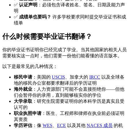
✅
认证声明
：必须包含译者姓名、签名、日期及能力声
明
✅
成绩单也要吗？
许多学校要求同时提交毕业证书和成
绩单
什么时候需要毕业证书翻译？
你的毕业证书证明你已经完成了学业。当其他国家的相关人员
需要核实这一点时，他们需要一份他们能看懂的语言版本。
以下是最常见的几种情况：
移民申请
：美国的
USCIS
、加拿大的
IRCC
以及全球各
地的移民办公室都要求翻译后的学历证明
海外就业
：人力资源部门可能不会直接拒绝你——但他
们会暂停你的录用，直到能够核实你的学位
大学录取
：研究生院需要证明你的本科学历是真实且受
认可的
职业执照申请
：医生、工程师和律师在执业前必须证明
其资质
学历评估
：像
WES
、
ECE
以及其他
NACES 成员
的机