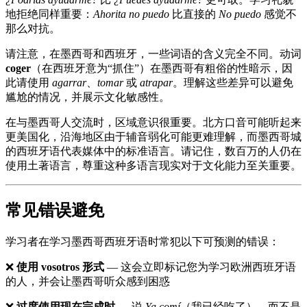
地拒绝同样重要：
Ahorita no puedo
比直接的
No puedo
感觉不
那么对抗。
请注意，在墨西哥和西班牙，一些词语的含义完全不同。动词
coger
（在西班牙意为“抓住”）在墨西哥有粗俗的性暗示，因
此请使用
agarrar
、
tomar
或
atrapar
。理解这些差异可以避免
尴尬的情况，并展示文化敏感性。
在与墨西哥人交流时，区域意识很重要。北方口音可能听起来
更美国化，沿海地区由于辅音弱化可能更难理解，而墨西哥城
的西班牙语代表媒体中的标准语言。请记住，数百万的人仍在
使用土著语言，尊重这种多语言现实对于文化能力至关重要。
常见错误避免
学习者在学习墨西哥西班牙语时常犯以下可预测的错误：
❌
使用 vosotros 形式
— 这会立即标记您为学习欧洲西班牙语
的人，并会让墨西哥听众感到困惑
❌
过度使用现在完成时
— 说
Ya comí
（我已经吃了），而不是