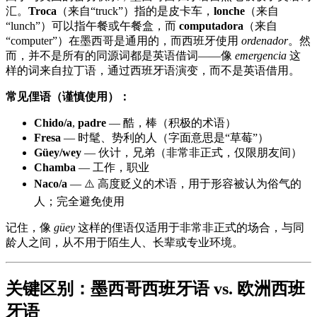
汇。
Troca
（来自“truck”）指的是皮卡车，
lonche
（来自
“lunch”）可以指午餐或午餐盒，而
computadora
（来自
“computer”）在墨西哥是通用的，而西班牙使用
ordenador
。然
而，并不是所有的同源词都是英语借词——像
emergencia
这
样的词来自拉丁语，通过西班牙语演变，而不是英语借用。
常见俚语（谨慎使用）：
Chido/a
,
padre
— 酷，棒（积极的术语）
Fresa
— 时髦、势利的人（字面意思是“草莓”）
Güey/wey
— 伙计，兄弟（非常非正式，仅限朋友间）
Chamba
— 工作，职业
Naco/a
— ⚠️ 高度贬义的术语，用于形容被认为俗气的
人；完全避免使用
记住，像
güey
这样的俚语仅适用于非常非正式的场合，与同
龄人之间，从不用于陌生人、长辈或专业环境。
关键区别：墨西哥西班牙语 vs. 欧洲西班
牙语