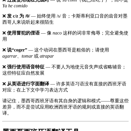
Ya he comido
❌
发 c/z 为 /θ/
— 始终使用 /s/ 音；卡斯蒂利亚口音的齿音对墨
西哥人来说听起来很陌生
❌
使用冒犯的俚语
— 像
naco
这样的词非常侮辱；完全避免使
用
❌
说“coger”
— 这个动词在墨西哥是粗俗的；请使用
agarrar
、
tomar
或
atrapar
❌
强行使用语音特征
— 不要人为地使元音失声或省略辅音；
这些特征应自然发展
❌
从英语进行字面翻译
— 许多英语习语没有直接的西班牙语
对应；在上下文中学习表达方式
请记住，墨西哥西班牙语有其自身的逻辑和模式——尊重这些
差异，而不是尝试应用欧洲西班牙语的规则或直接的英语翻
译。