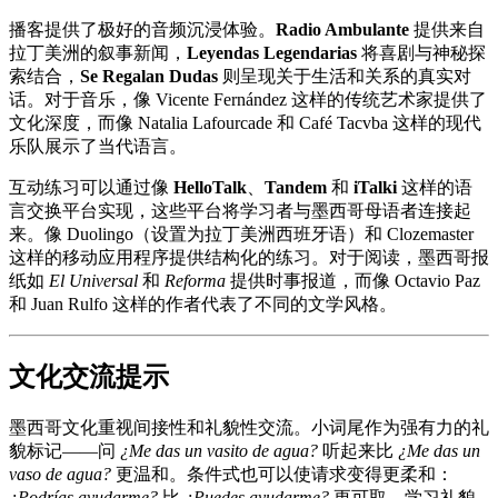
播客提供了极好的音频沉浸体验。
Radio Ambulante
提供来自
拉丁美洲的叙事新闻，
Leyendas Legendarias
将喜剧与神秘探
索结合，
Se Regalan Dudas
则呈现关于生活和关系的真实对
话。对于音乐，像 Vicente Fernández 这样的传统艺术家提供了
文化深度，而像 Natalia Lafourcade 和 Café Tacvba 这样的现代
乐队展示了当代语言。
互动练习可以通过像
HelloTalk
、
Tandem
和
iTalki
这样的语
言交换平台实现，这些平台将学习者与墨西哥母语者连接起
来。像 Duolingo（设置为拉丁美洲西班牙语）和 Clozemaster
这样的移动应用程序提供结构化的练习。对于阅读，墨西哥报
纸如
El Universal
和
Reforma
提供时事报道，而像 Octavio Paz
和 Juan Rulfo 这样的作者代表了不同的文学风格。
文化交流提示
墨西哥文化重视间接性和礼貌性交流。小词尾作为强有力的礼
貌标记——问
¿Me das un vasito de agua?
听起来比
¿Me das un
vaso de agua?
更温和。条件式也可以使请求变得更柔和：
¿Podrías ayudarme?
比
¿Puedes ayudarme?
更可取。学习礼貌