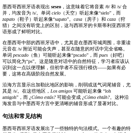
墨西哥西班牙语表现出
seseo
，这意味着它将音素 /θ/ 和 /s/ 合
并，均发音为 /s/。单词
cielo
（天空）听起来像“sielo”，而
zapato
（鞋子）听起来像“sapato”。
casa
（房子）和
caza
（狩
猎）之间没有听觉上的区别，这与西班牙的卡斯蒂利亚西班牙
语形成了鲜明对比。
在墨西哥中部的西班牙语中，尤其是在墨西哥城周围，非重读
元音在 /s/ 附近可能会失声，甚至在随意的对话中完全省略。
单词
pescado
（鱼）可能听起来像“pscado”，而
pues
（好吧）
可以简化为“ps”。这是随意对话中的自然特征，学习者应该认
识到这一点以便理解，但初学者不应强行模仿——如果有必
要，这将在高级阶段自然发展。
沿海方言显示出加勒比地区的影响，削弱或送气词尾辅音，尤
其是 /s/。在这些地区，
Los amigos
可能听起来像 “loh
amigoh”，而
¿Cómo estás?
可能会变成
¿Cómo ehtáh?
。这种沿
海发音与中墨西哥方言中更清晰的辅音形成了显著对比。
句法和常见结构
墨西哥西班牙语发展出了一些独特的句法模式。一个有趣的特