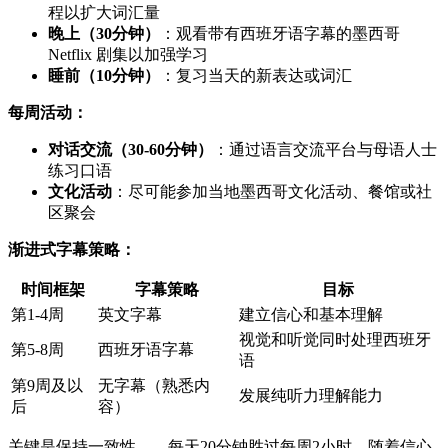
程以扩大词汇量
晚上（30分钟）
：观看带有西班牙语字幕的墨西哥
Netflix 剧集以加强学习
睡前（10分钟）
：复习当天的新表达或词汇
每周活动：
对话交流（30-60分钟）
：通过语言交流平台与母语人士
练习口语
文化活动
：尽可能参加当地墨西哥文化活动、餐馆或社
区聚会
渐进式字幕策略：
时间框架
字幕策略
目标
第1-4周
英文字幕
建立信心和基本理解
视觉和听觉同时处理西班牙
第5-8周
西班牙语字幕
语
第9周及以
无字幕（熟悉内
发展纯听力理解能力
后
容）
关键是保持一致性——每天20分钟胜过每周2小时。随着信心