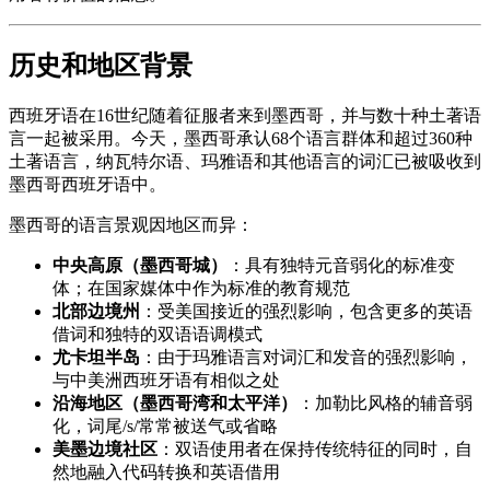
历史和地区背景
西班牙语在16世纪随着征服者来到墨西哥，并与数十种土著语
言一起被采用。今天，墨西哥承认68个语言群体和超过360种
土著语言，纳瓦特尔语、玛雅语和其他语言的词汇已被吸收到
墨西哥西班牙语中。
墨西哥的语言景观因地区而异：
中央高原（墨西哥城）
：具有独特元音弱化的标准变
体；在国家媒体中作为标准的教育规范
北部边境州
：受美国接近的强烈影响，包含更多的英语
借词和独特的双语语调模式
尤卡坦半岛
：由于玛雅语言对词汇和发音的强烈影响，
与中美洲西班牙语有相似之处
沿海地区（墨西哥湾和太平洋）
：加勒比风格的辅音弱
化，词尾/s/常常被送气或省略
美墨边境社区
：双语使用者在保持传统特征的同时，自
然地融入代码转换和英语借用