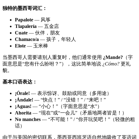
独特的墨西哥词汇：
Papalote
— 风筝
Tlapalería
— 五金店
Cuate
— 伙伴，朋友
Chamaco/a
— 孩子，年轻人
Elote
— 玉米棒
当墨西哥人需要请别人重复时，他们通常使用
¿Mande?
（字
面意思是“您有什么吩咐？”），这比简单地说
¿Cómo?
更礼
貌。
基本口语表达：
¡Órale!
— 表示惊讶、鼓励或同意（多用途）
¡Ándale!
— “快点！” / “没错！” / “来吧！”
¡Aguas!
— “小心！”（字面意思是“水”）
Ahorita
— “现在”或“一会儿”（矛盾地两者皆是！）
No manches
— “不可能！” / “你开玩笑吧！”（轻微的粗
话）
由于与美国的密切联系，墨西哥西班牙语自然地吸收了英语词