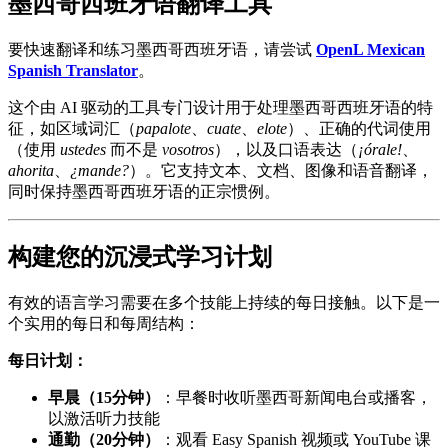
墨西哥西班牙语翻译工具
要快速翻译和练习墨西哥西班牙语，请尝试
OpenL Mexican
Spanish Translator
。
这个由 AI 驱动的工具专门设计用于处理墨西哥西班牙语的特
征，如区域词汇（
papalote
、
cuate
、
elote
）、正确的代词使用
（使用
ustedes
而不是
vosotros
），以及口语表达（
¡órale!
、
ahorita
、
¿mande?
）。它支持文本、文档、图像和语音翻译，
同时保持墨西哥西班牙语的正宗惯例。
构建您的沉浸式学习计划
有效的语言学习需要在多个技能上持续的每日接触。以下是一
个实用的每日和每周结构：
每日计划：
早晨（15分钟）
：早餐时收听墨西哥新闻电台或播客，
以激活听力技能
通勤（20分钟）
：观看 Easy Spanish 视频或 YouTube 课