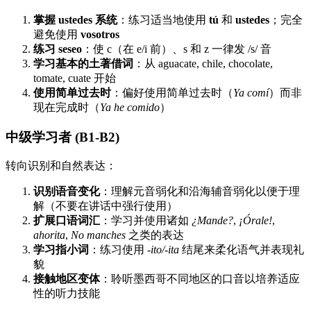
掌握 ustedes 系统
：练习适当地使用
tú
和
ustedes
；完全
避免使用
vosotros
练习 seseo
：使 c（在 e/i 前）、s 和 z 一律发 /s/ 音
学习基本的土著借词
：从 aguacate, chile, chocolate,
tomate, cuate 开始
使用简单过去时
：偏好使用简单过去时（
Ya comí
）而非
现在完成时（
Ya he comido
）
中级学习者 (B1-B2)
转向识别和自然表达：
识别语音变化
：理解元音弱化和沿海辅音弱化以便于理
解（不要在讲话中强行使用）
扩展口语词汇
：学习并使用诸如
¿Mande?
,
¡Órale!
,
ahorita
,
No manches
之类的表达
学习指小词
：练习使用
-ito/-ita
结尾来柔化语气并表现礼
貌
接触地区变体
：聆听墨西哥不同地区的口音以培养适应
性的听力技能