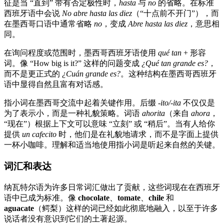
征是当 “直到” 带有否定极性时，
hasta
与
no
的省略。在标准
西班牙语中会说
No abre hasta las diez
（“十点前不开门”），而
在墨西哥口语中通常省略
no
，变成
Abre hasta las diez
，意思相
同。
在询问程度或范围时，墨西哥西班牙语使用
qué tan
+ 形容
词。像 “How big is it?” 这样的问题变成
¿Qué tan grande es?
，
而不是更正式的
¿Cuán grande es?
。这种结构在墨西哥西班牙
语中显得自然且富有对话感。
指小词在墨西哥交流中起着关键作用。后缀
-ito/-ita
不仅仅是
为了表示小，而是一种礼貌策略。词语
ahorita
（来自
ahora
，
“现在”）根据上下文可以意味 “立刻” 或 “稍后”。当有人给你
提供
un cafecito
时，他们是在礼貌地请求，而不是字面上提供
一杯小咖啡。理解和适当地使用指小词是听起来自然的关键。
词汇和表达
纳瓦特尔语为许多日常词汇做出了贡献，这些词现在在西班牙
语中已成为标准。像
chocolate
、
tomate
、
chile
和
aguacate
（鳄梨）这样的词已经如此彻底地融入，以至于许多
说话者没有意识到它们的土著起源。