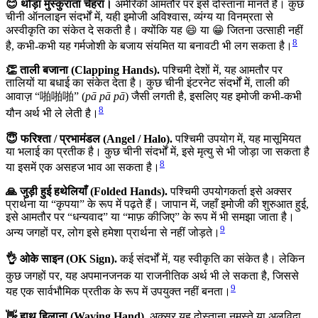
😊 थोड़ा मुस्कुराता चेहरा।
अमेरिकी आमतौर पर इसे दोस्ताना मानते हैं। कुछ
चीनी ऑनलाइन संदर्भों में, यही इमोजी अविश्वास, व्यंग्य या विनम्रता से
अस्वीकृति का संकेत दे सकती है। क्योंकि यह 😄 या 😁 जितना उत्साही नहीं
8
है, कभी-कभी यह गर्मजोशी के बजाय संयमित या बनावटी भी लग सकता है।
👏 ताली बजाना (Clapping Hands).
पश्चिमी देशों में, यह आमतौर पर
तालियों या बधाई का संकेत देता है। कुछ चीनी इंटरनेट संदर्भों में, ताली की
आवाज़ “啪啪啪” (
pā pā pā
) जैसी लगती है, इसलिए यह इमोजी कभी-कभी
8
यौन अर्थ भी ले लेती है।
😇 फरिश्ता / प्रभामंडल (Angel / Halo).
पश्चिमी उपयोग में, यह मासूमियत
या भलाई का प्रतीक है। कुछ चीनी संदर्भों में, इसे मृत्यु से भी जोड़ा जा सकता है
8
या इसमें एक असहज भाव आ सकता है।
🙏 जुड़ी हुई हथेलियाँ (Folded Hands).
पश्चिमी उपयोगकर्ता इसे अक्सर
प्रार्थना या “कृपया” के रूप में पढ़ते हैं। जापान में, जहाँ इमोजी की शुरुआत हुई,
इसे आमतौर पर “धन्यवाद” या “माफ़ कीजिए” के रूप में भी समझा जाता है।
9
अन्य जगहों पर, लोग इसे हमेशा प्रार्थना से नहीं जोड़ते।
👌 ओके साइन (OK Sign).
कई संदर्भों में, यह स्वीकृति का संकेत है। लेकिन
कुछ जगहों पर, यह अपमानजनक या राजनीतिक अर्थ भी ले सकता है, जिससे
9
यह एक सार्वभौमिक प्रतीक के रूप में उपयुक्त नहीं बनता।
👋 हाथ हिलाना (Waving Hand).
अक्सर यह दोस्ताना नमस्ते या अलविदा