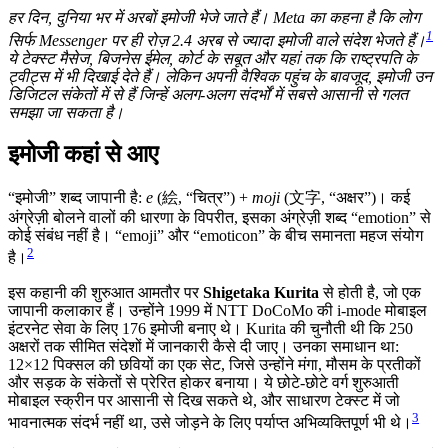
हर दिन, दुनिया भर में अरबों इमोजी भेजे जाते हैं। Meta का कहना है कि लोग
1
सिर्फ Messenger पर ही रोज़ 2.4 अरब से ज्यादा इमोजी वाले संदेश भेजते हैं।
ये टेक्स्ट मैसेज, बिजनेस ईमेल, कोर्ट के सबूत और यहां तक कि राष्ट्रपति के
ट्वीट्स में भी दिखाई देते हैं। लेकिन अपनी वैश्विक पहुंच के बावजूद, इमोजी उन
डिजिटल संकेतों में से हैं जिन्हें अलग-अलग संदर्भों में सबसे आसानी से गलत
समझा जा सकता है।
इमोजी कहां से आए
“इमोजी” शब्द जापानी है:
e
(絵, “चित्र”) +
moji
(文字, “अक्षर”)। कई
अंग्रेज़ी बोलने वालों की धारणा के विपरीत, इसका अंग्रेज़ी शब्द “emotion” से
कोई संबंध नहीं है। “emoji” और “emoticon” के बीच समानता महज संयोग
2
है।
इस कहानी की शुरुआत आमतौर पर
Shigetaka Kurita
से होती है, जो एक
जापानी कलाकार हैं। उन्होंने 1999 में NTT DoCoMo की i-mode मोबाइल
इंटरनेट सेवा के लिए 176 इमोजी बनाए थे। Kurita की चुनौती थी कि 250
अक्षरों तक सीमित संदेशों में जानकारी कैसे दी जाए। उनका समाधान था:
12×12 पिक्सल की छवियों का एक सेट, जिसे उन्होंने मंगा, मौसम के प्रतीकों
और सड़क के संकेतों से प्रेरित होकर बनाया। ये छोटे-छोटे वर्ग शुरुआती
मोबाइल स्क्रीन पर आसानी से दिख सकते थे, और साधारण टेक्स्ट में जो
3
भावनात्मक संदर्भ नहीं था, उसे जोड़ने के लिए पर्याप्त अभिव्यक्तिपूर्ण भी थे।