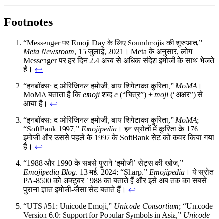
Footnotes
“Messenger पर Emoji Day के लिए Soundmojis की शुरुआत,”
Meta Newsroom
, 15 जुलाई, 2021। Meta के अनुसार, लोग
Messenger पर हर दिन 2.4 अरब से अधिक संदेश इमोजी के साथ भेजते
हैं।
↩
“इनबॉक्स: द ओरिजिनल इमोजी, बाय शिगेटाका कुरिता,”
MoMA
।
MoMA बताता है कि
emoji
शब्द
e
(“चित्र”) +
moji
(“अक्षर”) से
आया है।
↩
“इनबॉक्स: द ओरिजिनल इमोजी, बाय शिगेटाका कुरिता,”
MoMA
;
“SoftBank 1997,”
Emojipedia
। इन स्रोतों में कुरिता के 176
इमोजी और उससे पहले के 1997 के SoftBank सेट को कवर किया गया
है।
↩
“1988 और 1990 के सबसे पुराने ‘इमोजी’ सेट्स की खोज,”
Emojipedia Blog
, 13 मई, 2024; “Sharp,”
Emojipedia
। ये स्रोत
PA-8500 को अक्टूबर 1988 का बताते हैं और इसे अब तक का सबसे
पुराना ज्ञात इमोजी-जैसा सेट बताते हैं।
↩
“UTS #51: Unicode Emoji,”
Unicode Consortium
; “Unicode
Version 6.0: Support for Popular Symbols in Asia,”
Unicode