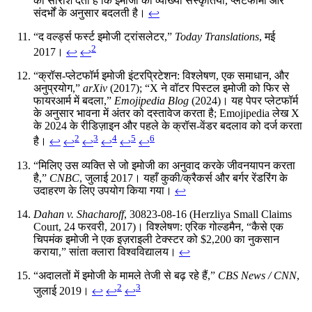
का सारांश देती है कि इमोजी की व्याख्या संस्कृतियों, प्लेटफार्मों और
संदर्भों के अनुसार बदलती है।
↩
“द वर्ल्ड्स फर्स्ट इमोजी ट्रांसलेटर,”
Today Translations
, मई
2
2017।
↩
↩
“क्रॉस-प्लेटफॉर्म इमोजी इंटरप्रिटेशन: विश्लेषण, एक समाधान, और
अनुप्रयोग,”
arXiv
(2017); “X ने वॉटर पिस्टल इमोजी को फिर से
फायरआर्म में बदला,”
Emojipedia Blog
(2024)। यह पेपर प्लेटफॉर्म
के अनुसार भावना में अंतर को दस्तावेज करता है; Emojipedia लेख X
के 2024 के रीडिज़ाइन और पहले के क्रॉस-वेंडर बदलाव को दर्ज करता
2
3
4
5
6
है।
↩
↩
↩
↩
↩
↩
“मिलिए उस व्यक्ति से जो इमोजी का अनुवाद करके जीवनयापन करता
है,”
CNBC
, जुलाई 2017। यहाँ कुकी/क्रैकर्स और बर्गर रेंडरिंग के
उदाहरण के लिए उपयोग किया गया।
↩
Dahan v. Shacharoff
, 30823-08-16 (Herzliya Small Claims
Court, 24 फरवरी, 2017)। विश्लेषण: एरिक गोल्डमैन, “कैसे एक
चिपमंक इमोजी ने एक इज़राइली टेक्स्टर को $2,200 का नुकसान
कराया,” सांता क्लारा विश्वविद्यालय।
↩
“अदालतों में इमोजी के मामले तेजी से बढ़ रहे हैं,”
CBS News / CNN
,
2
3
जुलाई 2019।
↩
↩
↩