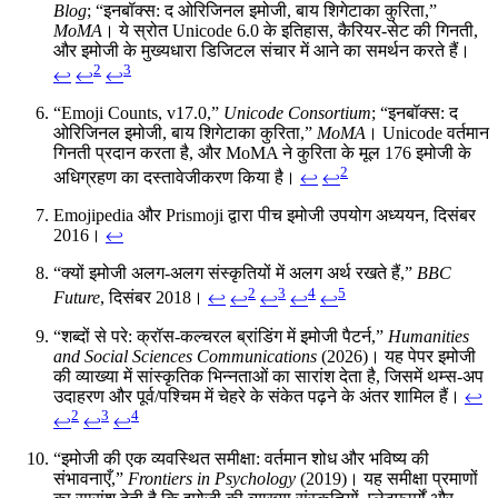
Blog
; “इनबॉक्स: द ओरिजिनल इमोजी, बाय शिगेटाका कुरिता,”
MoMA
। ये स्रोत Unicode 6.0 के इतिहास, कैरियर-सेट की गिनती,
और इमोजी के मुख्यधारा डिजिटल संचार में आने का समर्थन करते हैं।
2
3
↩
↩
↩
“Emoji Counts, v17.0,”
Unicode Consortium
; “इनबॉक्स: द
ओरिजिनल इमोजी, बाय शिगेटाका कुरिता,”
MoMA
। Unicode वर्तमान
गिनती प्रदान करता है, और MoMA ने कुरिता के मूल 176 इमोजी के
2
अधिग्रहण का दस्तावेजीकरण किया है।
↩
↩
Emojipedia और Prismoji द्वारा पीच इमोजी उपयोग अध्ययन, दिसंबर
2016।
↩
“क्यों इमोजी अलग-अलग संस्कृतियों में अलग अर्थ रखते हैं,”
BBC
2
3
4
5
Future
, दिसंबर 2018।
↩
↩
↩
↩
↩
“शब्दों से परे: क्रॉस-कल्चरल ब्रांडिंग में इमोजी पैटर्न,”
Humanities
and Social Sciences Communications
(2026)। यह पेपर इमोजी
की व्याख्या में सांस्कृतिक भिन्नताओं का सारांश देता है, जिसमें थम्स-अप
उदाहरण और पूर्व/पश्चिम में चेहरे के संकेत पढ़ने के अंतर शामिल हैं।
↩
2
3
4
↩
↩
↩
“इमोजी की एक व्यवस्थित समीक्षा: वर्तमान शोध और भविष्य की
संभावनाएँ,”
Frontiers in Psychology
(2019)। यह समीक्षा प्रमाणों