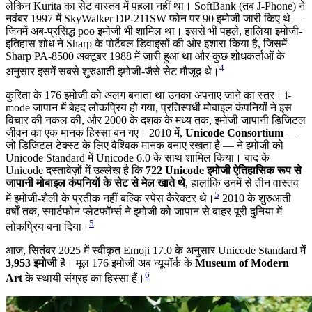
लेकिन Kurita का सेट वास्तव में पहला नहीं था। SoftBank (तब J-Phone) ने
नवंबर 1997 में SkyWalker DP-211SW फोन पर 90 इमोजी जारी किए थे —
जिनमें अब-प्रसिद्ध poo इमोजी भी शामिल था। इससे भी पहले, हालिया इमोजी-
इतिहास शोध ने Sharp के पोर्टेबल डिवाइसों की ओर इशारा किया है, जिसमें
Sharp PA-8500 अक्टूबर 1988 में जारी हुआ था और कुछ शोधकर्ताओं के
4
अनुसार इसमें सबसे शुरुआती इमोजी-जैसे सेट मौजूद थे।
कुरिता के 176 इमोजी को अलग बनाता था उनका अपनाए जाने का स्तर। i-
mode जापान में बेहद लोकप्रिय हो गया, प्रतिस्पर्धी मोबाइल कंपनियों ने इस
विचार की नकल की, और 2000 के दशक के मध्य तक, इमोजी जापानी डिजिटल
जीवन का एक मानक हिस्सा बन गए। 2010 में,
Unicode Consortium
—
जो डिजिटल टेक्स्ट के लिए वैश्विक मानक बनाए रखता है — ने इमोजी को
Unicode Standard में Unicode 6.0 के साथ शामिल किया। बाद के
Unicode दस्तावेज़ों में उल्लेख है कि
722 Unicode इमोजी ऐतिहासिक रूप से
जापानी मोबाइल कंपनियों के सेट से मेल खाते थे
, हालांकि उनमें से तीन वास्तव
5
में इमोजी-शैली के प्रतीक नहीं बल्कि स्पेस कैरेक्टर थे।
2010 के शुरुआती
वर्षों तक, स्मार्टफोन प्लेटफॉर्म्स ने इमोजी को जापान से बाहर पूरी दुनिया में
5
लोकप्रिय बना दिया।
आज, सितंबर 2025 में स्वीकृत Emoji 17.0 के अनुसार Unicode Standard में
3,953 इमोजी
हैं। मूल 176 इमोजी अब न्यूयॉर्क के
Museum of Modern
6
Art
के स्थायी संग्रह का हिस्सा हैं।