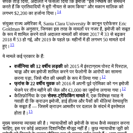
संपर्क तोड़ दिया, अदालत ने फैसला दिया कि इमोजी “इस निष्कर्ष का समर्थन
करते हैं कि प्रतिवादियों ने बुरी नीयत से काम किया” और मकान मालिक को
14
लगभग $2,200 का हर्जाना दिया।
संयुक्त राज्य अमेरिका में, Santa Clara University के कानून प्रोफेसर Eric
Goldman के अनुसार, जिनका इस तरह के मामलों पर नजर है, इमोजी को सबूत
के रूप में शामिल करने वाले अदालत मामलों की संख्या 2017 में 33 से बढ़कर
2018 में 53 हो गई, और 2019 के पहले छः महीनों में ही लगभग 50 मामले दर्ज
15
हुए।
ये मामले कई प्रकार के हैं:
वर्जीनिया की 12 वर्षीय लड़की
को 2015 में इंस्टाग्राम पोस्ट में पिस्टल,
चाकू और बम इमोजी शामिल करने पर फेलोनी के आरोपों का सामना
12
करना पड़ा, जिसे मौत की धमकी के रूप में लिया गया।
फ्रांस के 22 वर्षीय युवक
को 2016 में अपनी पूर्व प्रेमिका को गन इमोजी
12
भेजने पर तीन महीने की जेल और €1,000 का जुर्माना लगाया गया।
कैलिफ़ोर्निया के एक
सेक्स-ट्रैफिकिंग मामले
में, एक विशेषज्ञ गवाह ने
गवाही दी कि क्राउन इमोजी, हाई हील्स और पैसों की थैलियां वेश्यावृत्ति
के सबूत हैं — जिसमें क्राउन आमतौर पर दलाल के संदर्भ में इस्तेमाल
15
होता है।
मुख्य समस्या व्याख्या की है। न्यायाधीशों को इमोजी के साथ कैसे व्यवहार करना
चाहिए, इस पर कोई अदालत दिशानिर्देश मौजूद नहीं हैं। कुछ न्यायाधीश जूरी को