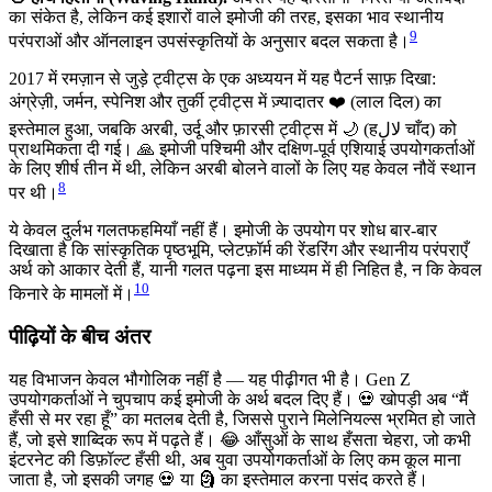
का संकेत है, लेकिन कई इशारों वाले इमोजी की तरह, इसका भाव स्थानीय
9
परंपराओं और ऑनलाइन उपसंस्कृतियों के अनुसार बदल सकता है।
2017 में रमज़ान से जुड़े ट्वीट्स के एक अध्ययन में यह पैटर्न साफ़ दिखा:
अंग्रेज़ी, जर्मन, स्पेनिश और तुर्की ट्वीट्स में ज़्यादातर ❤️ (लाल दिल) का
इस्तेमाल हुआ, जबकि अरबी, उर्दू और फ़ारसी ट्वीट्स में 🌙 (हلال चाँद) को
प्राथमिकता दी गई। 🙏 इमोजी पश्चिमी और दक्षिण-पूर्व एशियाई उपयोगकर्ताओं
के लिए शीर्ष तीन में थी, लेकिन अरबी बोलने वालों के लिए यह केवल नौवें स्थान
8
पर थी।
ये केवल दुर्लभ गलतफहमियाँ नहीं हैं। इमोजी के उपयोग पर शोध बार-बार
दिखाता है कि सांस्कृतिक पृष्ठभूमि, प्लेटफ़ॉर्म की रेंडरिंग और स्थानीय परंपराएँ
अर्थ को आकार देती हैं, यानी गलत पढ़ना इस माध्यम में ही निहित है, न कि केवल
10
किनारे के मामलों में।
पीढ़ियों के बीच अंतर
यह विभाजन केवल भौगोलिक नहीं है — यह पीढ़ीगत भी है। Gen Z
उपयोगकर्ताओं ने चुपचाप कई इमोजी के अर्थ बदल दिए हैं। 💀 खोपड़ी अब “मैं
हँसी से मर रहा हूँ” का मतलब देती है, जिससे पुराने मिलेनियल्स भ्रमित हो जाते
हैं, जो इसे शाब्दिक रूप में पढ़ते हैं। 😂 आँसुओं के साथ हँसता चेहरा, जो कभी
इंटरनेट की डिफ़ॉल्ट हँसी थी, अब युवा उपयोगकर्ताओं के लिए कम कूल माना
जाता है, जो इसकी जगह 💀 या 🗿 का इस्तेमाल करना पसंद करते हैं।