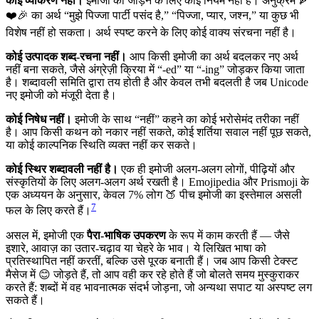
कोई व्याकरण नहीं।
इमोजी को जोड़ने के लिए कोई नियम नहीं हैं। अनुक्रम 🍕
❤️🎉 का अर्थ “मुझे पिज्जा पार्टी पसंद है,” “पिज्जा, प्यार, जश्न,” या कुछ भी
विशेष नहीं हो सकता। अर्थ स्पष्ट करने के लिए कोई वाक्य संरचना नहीं है।
कोई उत्पादक शब्द-रचना नहीं।
आप किसी इमोजी का अर्थ बदलकर नए अर्थ
नहीं बना सकते, जैसे अंग्रेज़ी क्रिया में “-ed” या “-ing” जोड़कर किया जाता
है। शब्दावली समिति द्वारा तय होती है और केवल तभी बदलती है जब Unicode
नए इमोजी को मंजूरी देता है।
कोई निषेध नहीं।
इमोजी के साथ “नहीं” कहने का कोई भरोसेमंद तरीका नहीं
है। आप किसी कथन को नकार नहीं सकते, कोई शर्तिया सवाल नहीं पूछ सकते,
या कोई काल्पनिक स्थिति व्यक्त नहीं कर सकते।
कोई स्थिर शब्दावली नहीं है।
एक ही इमोजी अलग-अलग लोगों, पीढ़ियों और
संस्कृतियों के लिए अलग-अलग अर्थ रखती है। Emojipedia और Prismoji के
एक अध्ययन के अनुसार, केवल 7% लोग 🍑 पीच इमोजी का इस्तेमाल असली
7
फल के लिए करते हैं।
असल में, इमोजी एक
पैरा-भाषिक उपकरण
के रूप में काम करती हैं — जैसे
इशारे, आवाज़ का उतार-चढ़ाव या चेहरे के भाव। ये लिखित भाषा को
प्रतिस्थापित नहीं करतीं, बल्कि उसे पूरक बनाती हैं। जब आप किसी टेक्स्ट
मैसेज में 😊 जोड़ते हैं, तो आप वही कर रहे होते हैं जो बोलते समय मुस्कुराकर
करते हैं: शब्दों में वह भावनात्मक संदर्भ जोड़ना, जो अन्यथा सपाट या अस्पष्ट लग
सकते हैं।