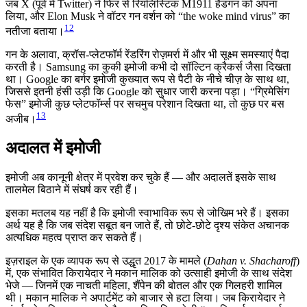
जब X (पूर्व में Twitter) ने फिर से रियलिस्टिक M1911 हैंडगन को अपना
लिया, और Elon Musk ने वॉटर गन वर्शन को “the woke mind virus” का
12
नतीजा बताया।
गन के अलावा, क्रॉस-प्लेटफॉर्म रेंडरिंग रोज़मर्रा में और भी सूक्ष्म समस्याएं पैदा
करती है। Samsung का कुकी इमोजी कभी दो सॉल्टिन क्रैकर्स जैसा दिखता
था। Google का बर्गर इमोजी कुख्यात रूप से पैटी के नीचे चीज़ के साथ था,
जिससे इतनी हंसी उड़ी कि Google को सुधार जारी करना पड़ा। “ग्रिमेसिंग
फेस” इमोजी कुछ प्लेटफॉर्म्स पर सचमुच परेशान दिखता था, तो कुछ पर बस
13
अजीब।
अदालत में इमोजी
इमोजी अब कानूनी क्षेत्र में प्रवेश कर चुके हैं — और अदालतें इसके साथ
तालमेल बिठाने में संघर्ष कर रही हैं।
इसका मतलब यह नहीं है कि इमोजी स्वाभाविक रूप से जोखिम भरे हैं। इसका
अर्थ यह है कि जब संदेश सबूत बन जाते हैं, तो छोटे-छोटे दृश्य संकेत अचानक
अत्यधिक महत्व प्राप्त कर सकते हैं।
इज़राइल के एक व्यापक रूप से उद्धृत 2017 के मामले (
Dahan v. Shacharoff
)
में, एक संभावित किरायेदार ने मकान मालिक को उत्साही इमोजी के साथ संदेश
भेजे — जिनमें एक नाचती महिला, शैंपेन की बोतल और एक गिलहरी शामिल
थी। मकान मालिक ने अपार्टमेंट को बाजार से हटा लिया। जब किरायेदार ने