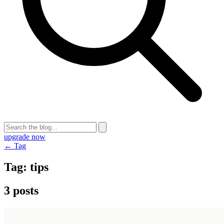
upgrade now
← Tag
Tag:
tips
3 posts