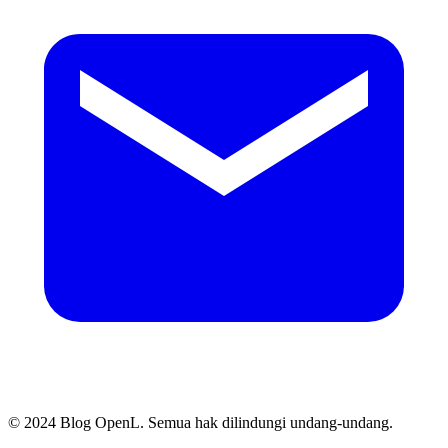
© 2024 Blog OpenL. Semua hak dilindungi undang-undang.