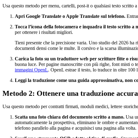
Usa questo metodo per menu, cartelli, post-it o qualsiasi testo scritt
Apri Google Translate o Apple Translate sul telefono.
Entram
Tocca l’icona della fotocamera e inquadra il testo scritto a
per ottenere i risultati migliori.
Tieni presente che la precisione varia. Uno studio del 2026 ha r
documenti densi come le multe. Il corsivo e la scarsa illuminazio
Carica la foto su un traduttore web per scritture fitte o risul
buona luce. Per pagine manoscritte con più righe, font misti o t
immagini OpenL
. OpenL estrae il testo, lo traduce in oltre 10
Leggi la traduzione come una guida approssimativa, non co
Metodo 2: Ottenere una traduzione accura
Usa questo metodo per contratti firmati, moduli medici, lettere storiche
Scatta una foto chiara del documento scritto a mano.
Usa un
automaticamente la prospettiva, eliminano le ombre e aumentano il
telefono parallelo alla pagina e acquisisci una pagina alla volta.