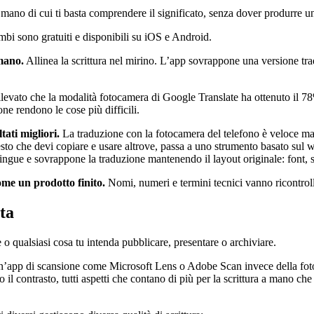
o a mano di cui ti basta comprendere il significato, senza dover produrre
bi sono gratuiti e disponibili su iOS e Android.
 mano.
Allinea la scrittura nel mirino. L’app sovrappone una versione tr
ilevato che la modalità fotocamera di Google Translate ha ottenuto il 78
ne rendono le cose più difficili.
tati migliori.
La traduzione con la fotocamera del telefono è veloce ma 
esto che devi copiare e usare altrove, passa a uno strumento basato sul w
0 lingue e sovrappone la traduzione mantenendo il layout originale: font, 
me un prodotto finito.
Nomi, numeri e termini tecnici vanno ricontrollat
ta
 o qualsiasi cosa tu intenda pubblicare, presentare o archiviare.
’app di scansione come Microsoft Lens o Adobe Scan invece della foto
 contrasto, tutti aspetti che contano di più per la scrittura a mano che p