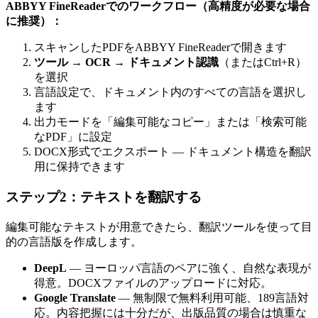
ABBYY FineReaderでのワークフロー（高精度が必要な場合
に推奨）：
スキャンしたPDFをABBYY FineReaderで開きます
ツール → OCR → ドキュメント認識
（またはCtrl+R）
を選択
言語設定で、ドキュメント内のすべての言語を選択し
ます
出力モードを「編集可能なコピー」または「検索可能
なPDF」に設定
DOCX形式でエクスポート — ドキュメント構造を翻訳
用に保持できます
ステップ2：テキストを翻訳する
編集可能なテキストが用意できたら、翻訳ツールを使って目
的の言語版を作成します。
DeepL
— ヨーロッパ言語のペアに強く、自然な表現が
得意。DOCXファイルのアップロードに対応。
Google Translate
— 無制限で無料利用可能、189言語対
応。内容把握には十分だが、出版品質の場合は慎重な