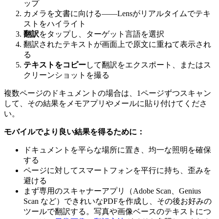
ップ
カメラを文書に向ける——Lensがリアルタイムでテキ
ストをハイライト
翻訳
をタップし、ターゲット言語を選択
翻訳されたテキストが画面上で原文に重ねて表示され
る
テキストをコピー
して翻訳をエクスポート、またはス
クリーンショットを撮る
複数ページのドキュメントの場合は、1ページずつスキャン
して、その結果をメモアプリやメールに貼り付けてくださ
い。
モバイルでより良い結果を得るために：
ドキュメントを平らな場所に置き、均一な照明を確保
する
ページに対してスマートフォンを平行に持ち、歪みを
避ける
まず専用のスキャナーアプリ（Adobe Scan、Genius
Scan など）できれいなPDFを作成し、その後お好みの
ツールで翻訳する。写真や画像ベースのテキストにつ