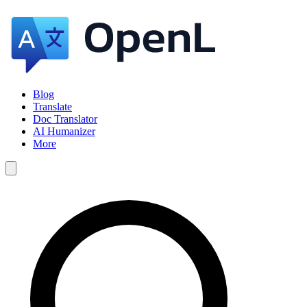
Blog
Translate
Doc Translator
AI Humanizer
More