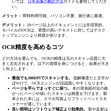
いては、
日常画像の翻訳方法
ガイドも参照してくださ
い。
メリット：
即時利用可能、パソコン不要、旅行者に最適。
デメリット：
20ページ以上のドキュメントには非現実的。
モバイルのOCRは、密度の高いテキストに対してはデスク
トップエンジンより精度が劣ります。
OCR精度を高めるコツ
どの方法を選んでも、OCRの精度は元のスキャン品質に大
きく左右されます。以下の習慣を身につけると、結果が大き
く向上します：
最低でも300DPIでスキャンする。
低解像度だと文字が
ぼやけて、OCRエンジンが誤認識しやすくなります。
ページを平らでまっすぐに保つ。
本の背表紙付近の曲
がったページや傾いたスキャンは精度を下げます。製
本された本には、スマホ写真よりフラットベッドスキ
ャナーが適しています。
良い照明はソフトウェア補正より効果的。
影や反射は