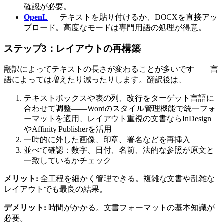
確認が必要。
OpenL
— テキストを貼り付けるか、DOCXを直接アッ
プロード。高度なモードは専門用語の処理が得意。
ステップ3：レイアウトの再構築
翻訳によってテキストの長さが変わることが多いです——言
語によっては増えたり減ったりします。翻訳後は、
テキストボックスや表の列、改行をターゲット言語に
合わせて調整——Wordのスタイル管理機能で統一フォ
ーマットを適用、レイアウト重視の文書ならInDesign
やAffinity Publisherを活用
一時的に外した画像、印章、署名などを再挿入
並べて確認：数字、日付、名前、法的な参照が原文と
一致しているかチェック
メリット:
全工程を細かく管理できる。複雑な文書や乱雑な
レイアウトでも最良の結果。
デメリット:
時間がかかる。文書フォーマットの基本知識が
必要。