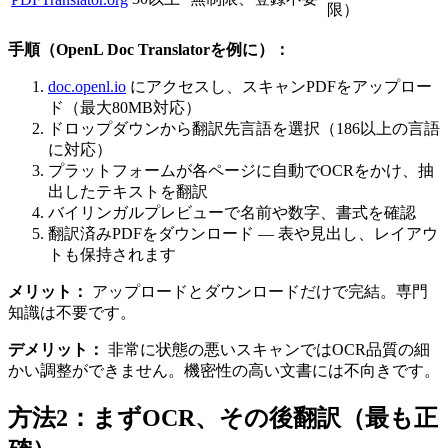
限）
手順（OpenL Doc Translatorを例に）：
doc.openl.io
にアクセスし、スキャンPDFをアップロー
ド（最大80MB対応）
ドロップダウンから翻訳先言語を選択（186以上の言語
に対応）
プラットフォームが各ページに自動でOCRをかけ、抽
出したテキストを翻訳
バイリンガルプレビューで名前や数字、書式を確認
翻訳済みPDFをダウンロード — 表や見出し、レイアウ
トも保持されます
メリット：
アップロードとダウンロードだけで完結。専門
知識は不要です。
デメリット：
非常に状態の悪いスキャンではOCR品質の細
かい調整ができません。機密性の高い文書には不向きです。
方法2：まずOCR、その後翻訳（最も正