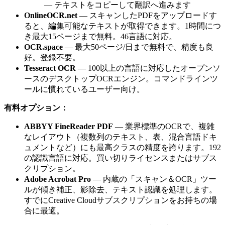
— テキストをコピーして翻訳へ進みます
OnlineOCR.net
— スキャンしたPDFをアップロードす
ると、編集可能なテキストが取得できます。1時間につ
き最大15ページまで無料。46言語に対応。
OCR.space
— 最大50ページ/日まで無料で、精度も良
好。登録不要。
Tesseract OCR
— 100以上の言語に対応したオープンソ
ースのデスクトップOCRエンジン。コマンドラインツ
ールに慣れているユーザー向け。
有料オプション：
ABBYY FineReader PDF
— 業界標準のOCRで、複雑
なレイアウト（複数列のテキスト、表、混合言語ドキ
ュメントなど）にも最高クラスの精度を誇ります。192
の認識言語に対応。買い切りライセンスまたはサブス
クリプション。
Adobe Acrobat Pro
— 内蔵の「スキャン＆OCR」ツー
ルが傾き補正、影除去、テキスト認識を処理します。
すでにCreative Cloudサブスクリプションをお持ちの場
合に最適。