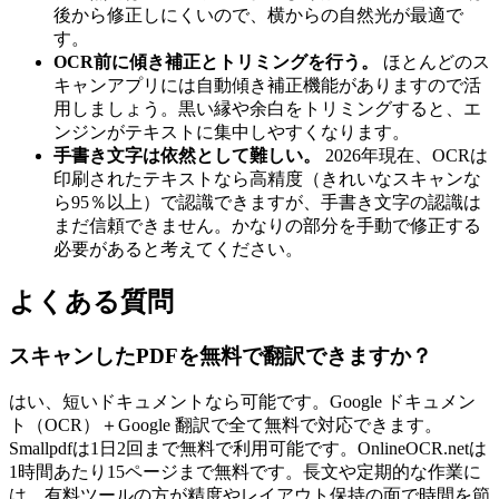
後から修正しにくいので、横からの自然光が最適で
す。
OCR前に傾き補正とトリミングを行う。
ほとんどのス
キャンアプリには自動傾き補正機能がありますので活
用しましょう。黒い縁や余白をトリミングすると、エ
ンジンがテキストに集中しやすくなります。
手書き文字は依然として難しい。
2026年現在、OCRは
印刷されたテキストなら高精度（きれいなスキャンな
ら95％以上）で認識できますが、手書き文字の認識は
まだ信頼できません。かなりの部分を手動で修正する
必要があると考えてください。
よくある質問
スキャンしたPDFを無料で翻訳できますか？
はい、短いドキュメントなら可能です。Google ドキュメン
ト（OCR）＋Google 翻訳で全て無料で対応できます。
Smallpdfは1日2回まで無料で利用可能です。OnlineOCR.netは
1時間あたり15ページまで無料です。長文や定期的な作業に
は、有料ツールの方が精度やレイアウト保持の面で時間を節