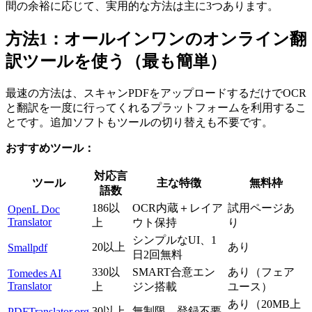
間の余裕に応じて、実用的な方法は主に3つあります。
方法1：オールインワンのオンライン翻
訳ツールを使う（最も簡単）
最速の方法は、スキャンPDFをアップロードするだけでOCR
と翻訳を一度に行ってくれるプラットフォームを利用するこ
とです。追加ソフトもツールの切り替えも不要です。
おすすめツール：
対応言
ツール
主な特徴
無料枠
語数
186以
OCR内蔵＋レイア
試用ページあ
OpenL Doc
Translator
上
ウト保持
り
シンプルなUI、1
20以上
あり
Smallpdf
日2回無料
330以
SMART合意エン
あり（フェア
Tomedes AI
Translator
上
ジン搭載
ユース）
あり（20MB上
30以上
無制限、登録不要
PDFTranslator.org