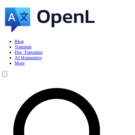
Blog
Translate
Doc Translator
AI Humanizer
More