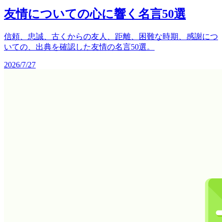
友情についての心に響く名言50選
信頼、忠誠、古くからの友人、距離、困難な時期、感謝につ
いての、出典を確認した友情の名言50選。
2026/7/27