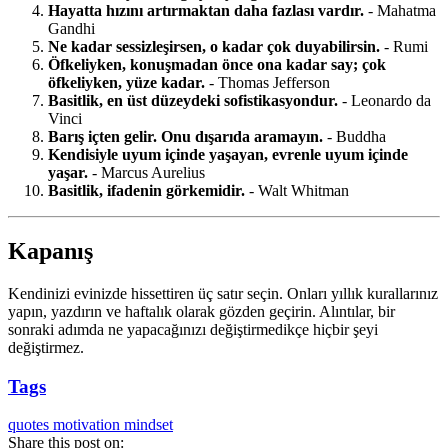
Hayatta hızını artırmaktan daha fazlası vardır.
- Mahatma
Gandhi
Ne kadar sessizleşirsen, o kadar çok duyabilirsin.
- Rumi
Öfkeliyken, konuşmadan önce ona kadar say; çok
öfkeliyken, yüze kadar.
- Thomas Jefferson
Basitlik, en üst düzeydeki sofistikasyondur.
- Leonardo da
Vinci
Barış içten gelir. Onu dışarıda aramayın.
- Buddha
Kendisiyle uyum içinde yaşayan, evrenle uyum içinde
yaşar.
- Marcus Aurelius
Basitlik, ifadenin görkemidir.
- Walt Whitman
Kapanış
Kendinizi evinizde hissettiren üç satır seçin. Onları yıllık kurallarınız
yapın, yazdırın ve haftalık olarak gözden geçirin. Alıntılar, bir
sonraki adımda ne yapacağınızı değiştirmedikçe hiçbir şeyi
değiştirmez.
Tags
quotes
motivation
mindset
Share this post on: