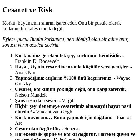
Cesaret ve Risk
Korku, büyümenin sınırını işaret eder. Onu bir pusula olarak
kullanın, bir kafes olarak değil.
Eylem ipucu: Bugün korkutucu, geri dönüşü olan bir adım atın;
sonucu yarın gözden geçirin.
Korkmamız gereken tek şey, korkunun kendisidir.
-
Franklin D. Roosevelt
Hayat, kişinin cesaretine oranla küçülür veya genişler.
-
Anais Nin
Yapmadığınız atışların %100’ünü kaçırırsınız.
- Wayne
Gretzky
Cesaret, korkunun yokluğu değil, ona karşı zaferdir.
-
Nelson Mandela
Şans cesurları sever.
- Virgil
Hiçbir şeyi denemeye cesaretimiz olmasaydı hayat nasıl
olurdu?
- Vincent van Gogh
Korkmuyorum… Bunu yapmak için doğdum.
- Joan of
Arc
Cesur olan özgürdür.
- Seneca
Hareketsizlik şüphe ve korku doğurur. Hareket güven ve
cesaret doğurur.
- Dale Carnegie