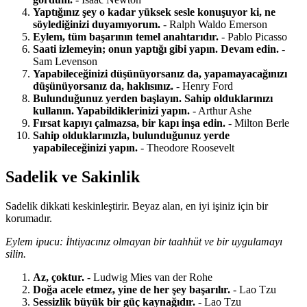
Yaptığınız şey o kadar yüksek sesle konuşuyor ki, ne
söylediğinizi duyamıyorum.
- Ralph Waldo Emerson
Eylem, tüm başarının temel anahtarıdır.
- Pablo Picasso
Saati izlemeyin; onun yaptığı gibi yapın. Devam edin.
-
Sam Levenson
Yapabileceğinizi düşünüyorsanız da, yapamayacağınızı
düşünüyorsanız da, haklısınız.
- Henry Ford
Bulunduğunuz yerden başlayın. Sahip olduklarınızı
kullanın. Yapabildiklerinizi yapın.
- Arthur Ashe
Fırsat kapıyı çalmazsa, bir kapı inşa edin.
- Milton Berle
Sahip olduklarınızla, bulunduğunuz yerde
yapabileceğinizi yapın.
- Theodore Roosevelt
Sadelik ve Sakinlik
Sadelik dikkati keskinleştirir. Beyaz alan, en iyi işiniz için bir
korumadır.
Eylem ipucu: İhtiyacınız olmayan bir taahhüt ve bir uygulamayı
silin.
Az, çoktur.
- Ludwig Mies van der Rohe
Doğa acele etmez, yine de her şey başarılır.
- Lao Tzu
Sessizlik büyük bir güç kaynağıdır.
- Lao Tzu