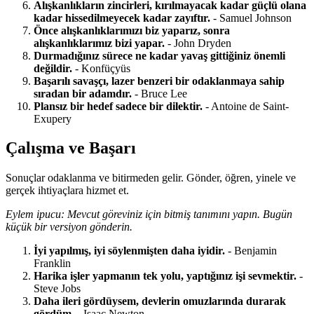
Alışkanlıkların zincirleri, kırılmayacak kadar güçlü olana
kadar hissedilmeyecek kadar zayıftır.
- Samuel Johnson
Önce alışkanlıklarımızı biz yaparız, sonra
alışkanlıklarımız bizi yapar.
- John Dryden
Durmadığınız sürece ne kadar yavaş gittiğiniz önemli
değildir.
- Konfüçyüs
Başarılı savaşçı, lazer benzeri bir odaklanmaya sahip
sıradan bir adamdır.
- Bruce Lee
Plansız bir hedef sadece bir dilektir.
- Antoine de Saint-
Exupery
Çalışma ve Başarı
Sonuçlar odaklanma ve bitirmeden gelir. Gönder, öğren, yinele ve
gerçek ihtiyaçlara hizmet et.
Eylem ipucu: Mevcut göreviniz için bitmiş tanımını yapın. Bugün
küçük bir versiyon gönderin.
İyi yapılmış, iyi söylenmişten daha iyidir.
- Benjamin
Franklin
Harika işler yapmanın tek yolu, yaptığınız işi sevmektir.
-
Steve Jobs
Daha ileri gördüysem, devlerin omuzlarında durarak
gördüm.
- Isaac Newton