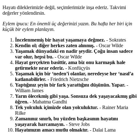
Hayatı dileklerimizle değil, seçimlerimizle inşa ederiz. Takvimi
değerler yönlendirsin.
Eylem ipucu: En önemli üç değerinizi yazın. Bu hafta her biri için
küçük bir eylem planlayın.
İncelenmemiş bir hayat yaşamaya değmez.
- Sokrates
Kendin ol; diğer herkes zaten alınmış.
- Oscar Wilde
Yaşamak dünyadaki en nadir şeydir. Çoğu insan sadece
var olur, hepsi bu.
- Oscar Wilde
Hayat gerçekten basittir, ama biz onu karmaşık hale
getirmekte ısrar ederiz.
- Konfüçyüs
Yaşamak için bir ‘neden’i olanlar, neredeyse her ‘nasıl’a
katlanabilirler.
- Friedrich Nietzsche
Yaptığınız şeyin bir fark yarattığını düşünün. Yapar.
-
William James
Yarın ölecekmiş gibi yaşa. Sonsuza dek yaşayacakmış gibi
öğren.
- Mahatma Gandhi
Tek yolculuk içimizde olan yolculuktur.
- Rainer Maria
Rilke
Zamanınız sınırlı, bu yüzden başkasının hayatını
yaşayarak harcamayın.
- Steve Jobs
Hayatımızın amacı mutlu olmaktır.
- Dalai Lama