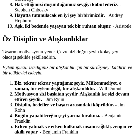
Hak ettiğimizi düşündüğümüz sevgiyi kabul ederiz.
-
Stephen Chbosky
Hayatta tutunulacak en iyi şey birbirimizdir.
- Audrey
Hepburn
Aşk, iki bedende yaşayan tek bir ruhtan oluşur.
- Aristotle
Öz Disiplin ve Alışkanlıklar
Tasarım motivasyonu yener. Çevrenizi doğru şeyin kolay şey
olacağı şekilde şekillendirin.
Eylem ipucu: İstediğiniz bir alışkanlık için bir sürtüşmeyi kaldırın ve
bir tetikleyici ekleyin.
Biz, tekrar tekrar yaptığımız şeyiz. Mükemmeliyet, o
zaman, bir eylem değil, bir alışkanlıktır.
- Will Durant
Motivasyon sizi başlatan şeydir. Alışkanlık ise sizi devam
ettiren şeydir.
- Jim Ryun
Disiplin, hedefler ve başarı arasındaki köprüdür.
- Jim
Rohn
Bugün yapabileceğin şeyi yarına bırakma.
- Benjamin
Franklin
Erken yatmak ve erken kalkmak insanı sağlıklı, zengin ve
akıllı yapar.
- Benjamin Franklin