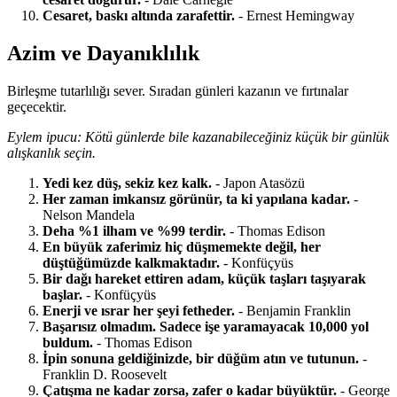
Cesaret, baskı altında zarafettir.
- Ernest Hemingway
Azim ve Dayanıklılık
Birleşme tutarlılığı sever. Sıradan günleri kazanın ve fırtınalar
geçecektir.
Eylem ipucu: Kötü günlerde bile kazanabileceğiniz küçük bir günlük
alışkanlık seçin.
Yedi kez düş, sekiz kez kalk.
- Japon Atasözü
Her zaman imkansız görünür, ta ki yapılana kadar.
-
Nelson Mandela
Deha %1 ilham ve %99 terdir.
- Thomas Edison
En büyük zaferimiz hiç düşmemekte değil, her
düştüğümüzde kalkmaktadır.
- Konfüçyüs
Bir dağı hareket ettiren adam, küçük taşları taşıyarak
başlar.
- Konfüçyüs
Enerji ve ısrar her şeyi fetheder.
- Benjamin Franklin
Başarısız olmadım. Sadece işe yaramayacak 10,000 yol
buldum.
- Thomas Edison
İpin sonuna geldiğinizde, bir düğüm atın ve tutunun.
-
Franklin D. Roosevelt
Çatışma ne kadar zorsa, zafer o kadar büyüktür.
- George