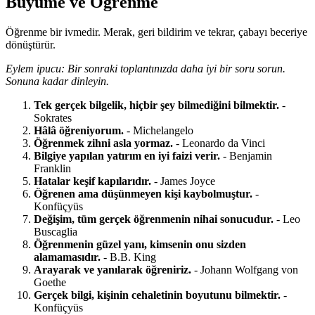
Büyüme ve Öğrenme
Öğrenme bir ivmedir. Merak, geri bildirim ve tekrar, çabayı beceriye
dönüştürür.
Eylem ipucu: Bir sonraki toplantınızda daha iyi bir soru sorun.
Sonuna kadar dinleyin.
Tek gerçek bilgelik, hiçbir şey bilmediğini bilmektir.
-
Sokrates
Hâlâ öğreniyorum.
- Michelangelo
Öğrenmek zihni asla yormaz.
- Leonardo da Vinci
Bilgiye yapılan yatırım en iyi faizi verir.
- Benjamin
Franklin
Hatalar keşif kapılarıdır.
- James Joyce
Öğrenen ama düşünmeyen kişi kaybolmuştur.
-
Konfüçyüs
Değişim, tüm gerçek öğrenmenin nihai sonucudur.
- Leo
Buscaglia
Öğrenmenin güzel yanı, kimsenin onu sizden
alamamasıdır.
- B.B. King
Arayarak ve yanılarak öğreniriz.
- Johann Wolfgang von
Goethe
Gerçek bilgi, kişinin cehaletinin boyutunu bilmektir.
-
Konfüçyüs