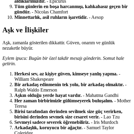
aldıklarımızdır.
- Epicurus
Tüm günlerin en boşa harcanmışı, kahkahasız geçen bir
gündür.
- Nicolas Chamfort
Minnettarlık, asil ruhların işaretidir.
- Aesop
Aşk ve İlişkiler
Aşk, zamanla gösterilen dikkattir. Güven, onarım ve günlük
nezaketle büyür.
Eylem ipucu: Bugün bir özel takdir mesajı gönderin. Somut hale
getirin.
Herkesi sev, az kişiye güven, kimseye yanlış yapma.
-
William Shakespeare
Bir arkadaş edinmenin tek yolu, bir arkadaş olmaktır.
-
Ralph Waldo Emerson
Aşkın olduğu yerde hayat vardır.
- Mahatma Gandhi
Her zaman birbirimizle gülümseyerek buluşalım.
- Mother
Teresa
Birisi tarafından derinden sevilmek size güç verirken,
birisini derinden sevmek size cesaret verir.
- Lao Tzu
Sevmeyi sadece severek öğrenebiliriz.
- Iris Murdoch
Arkadaşlık, koruyucu bir ağaçtır.
- Samuel Taylor
Coleridge