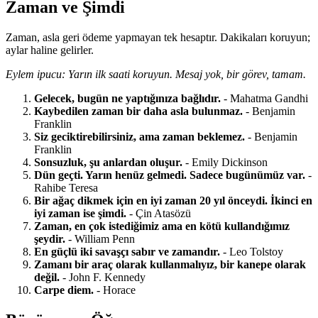
Zaman ve Şimdi
Zaman, asla geri ödeme yapmayan tek hesaptır. Dakikaları koruyun;
aylar haline gelirler.
Eylem ipucu: Yarın ilk saati koruyun. Mesaj yok, bir görev, tamam.
Gelecek, bugün ne yaptığınıza bağlıdır.
- Mahatma Gandhi
Kaybedilen zaman bir daha asla bulunmaz.
- Benjamin
Franklin
Siz geciktirebilirsiniz, ama zaman beklemez.
- Benjamin
Franklin
Sonsuzluk, şu anlardan oluşur.
- Emily Dickinson
Dün geçti. Yarın henüz gelmedi. Sadece bugünümüz var.
-
Rahibe Teresa
Bir ağaç dikmek için en iyi zaman 20 yıl önceydi. İkinci en
iyi zaman ise şimdi.
- Çin Atasözü
Zaman, en çok istediğimiz ama en kötü kullandığımız
şeydir.
- William Penn
En güçlü iki savaşçı sabır ve zamandır.
- Leo Tolstoy
Zamanı bir araç olarak kullanmalıyız, bir kanepe olarak
değil.
- John F. Kennedy
Carpe diem.
- Horace