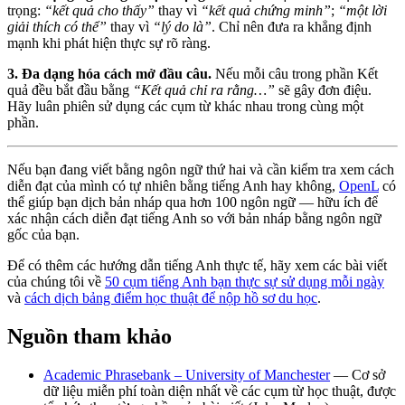
trọng:
“kết quả cho thấy”
thay vì
“kết quả chứng minh”
;
“một lời
giải thích có thể”
thay vì
“lý do là”
. Chỉ nên đưa ra khẳng định
mạnh khi phát hiện thực sự rõ ràng.
3. Đa dạng hóa cách mở đầu câu.
Nếu mỗi câu trong phần Kết
quả đều bắt đầu bằng
“Kết quả chỉ ra rằng…”
sẽ gây đơn điệu.
Hãy luân phiên sử dụng các cụm từ khác nhau trong cùng một
phần.
Nếu bạn đang viết bằng ngôn ngữ thứ hai và cần kiểm tra xem cách
diễn đạt của mình có tự nhiên bằng tiếng Anh hay không,
OpenL
có
thể giúp bạn dịch bản nháp qua hơn 100 ngôn ngữ — hữu ích để
xác nhận cách diễn đạt tiếng Anh so với bản nháp bằng ngôn ngữ
gốc của bạn.
Để có thêm các hướng dẫn tiếng Anh thực tế, hãy xem các bài viết
của chúng tôi về
50 cụm tiếng Anh bạn thực sự sử dụng mỗi ngày
và
cách dịch bảng điểm học thuật để nộp hồ sơ du học
.
Nguồn tham khảo
Academic Phrasebank – University of Manchester
— Cơ sở
dữ liệu miễn phí toàn diện nhất về các cụm từ học thuật, được