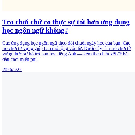
Trò chơi chữ có thực sự tốt hơn ứng dụng
học ngôn ngữ không?
Các ứng dụng học ngôn ngữ theo dõi chuỗi ngày học của bạn. Các
trò chơi từ vựng giúp bạn mở rộng vốn từ. Dưới đây là 5 trò chơi từ
vựng thực sự hỗ trợ bạn học tiếng Anh — kèm theo liên kết để bắt
đầu chơi miễn phí.
2026/5/22