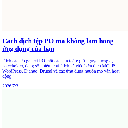
Cách dịch tệp PO mà không làm hỏng
ứng dụng của bạn
Dịch các tệp gettext PO một cách an toàn: giữ nguyên msgid,
placeholder, dạng số nhiều, chú thích và việc biên dịch MO để
WordPress, Django, Drupal và các ứng dụng nguồn mở vẫn hoạt
động.
2026/7/3