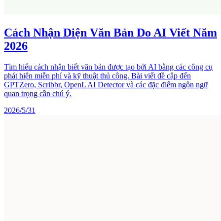
Cách Nhận Diện Văn Bản Do AI Viết Năm
2026
Tìm hiểu cách nhận biết văn bản được tạo bởi AI bằng các công cụ
phát hiện miễn phí và kỹ thuật thủ công. Bài viết đề cập đến
GPTZero, Scribbr, OpenL AI Detector và các đặc điểm ngôn ngữ
quan trọng cần chú ý.
2026/5/31