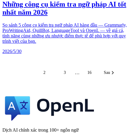
Những công cụ kiểm tra ngữ pháp AI tốt
nhất năm 2026
So sánh 5 công cụ kiểm tra ngữ pháp AI hàng đầu — Grammarly,
ProWritingAid, QuillBot, LanguageTool và OpenL — về giá cả,
tính năng cùng những ưu nhược điểm thực tế để phù hợp với quy
trình viết của bạn.
2026/5/30
…
1
2
3
16
Sau
Dịch AI chính xác trong 100+ ngôn ngữ