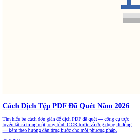
Cách Dịch Tệp PDF Đã Quét Năm 2026
Tìm hiểu ba cách đơn giản để dịch PDF đã quét — công cụ trực
tuyến tất cả trong một, quy trình OCR trước và ứng dụng di động
— kèm theo hướng dẫn từng bước cho mỗi phương pháp.