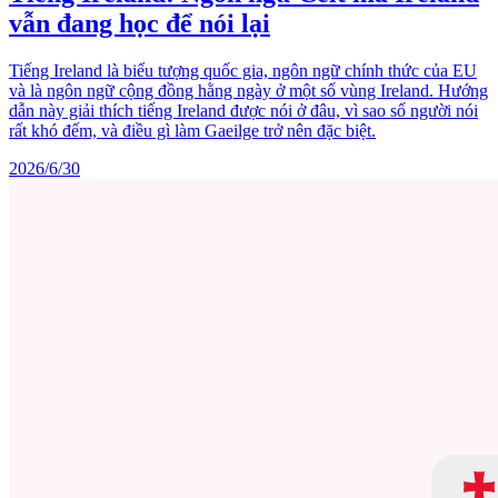
vẫn đang học để nói lại
Tiếng Ireland là biểu tượng quốc gia, ngôn ngữ chính thức của EU
và là ngôn ngữ cộng đồng hằng ngày ở một số vùng Ireland. Hướng
dẫn này giải thích tiếng Ireland được nói ở đâu, vì sao số người nói
rất khó đếm, và điều gì làm Gaeilge trở nên đặc biệt.
2026/6/30