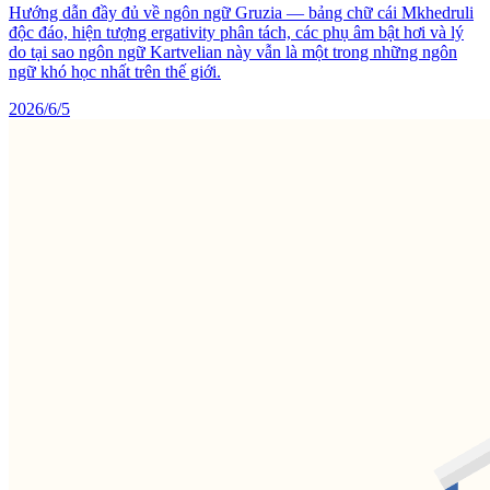
Hướng dẫn đầy đủ về ngôn ngữ Gruzia — bảng chữ cái Mkhedruli
độc đáo, hiện tượng ergativity phân tách, các phụ âm bật hơi và lý
do tại sao ngôn ngữ Kartvelian này vẫn là một trong những ngôn
ngữ khó học nhất trên thế giới.
2026/6/5