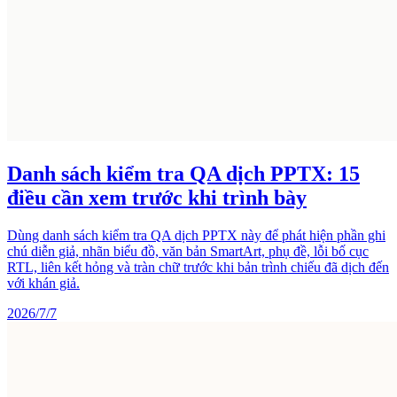
Danh sách kiểm tra QA dịch PPTX: 15
điều cần xem trước khi trình bày
Dùng danh sách kiểm tra QA dịch PPTX này để phát hiện phần ghi
chú diễn giả, nhãn biểu đồ, văn bản SmartArt, phụ đề, lỗi bố cục
RTL, liên kết hỏng và tràn chữ trước khi bản trình chiếu đã dịch đến
với khán giả.
2026/7/7