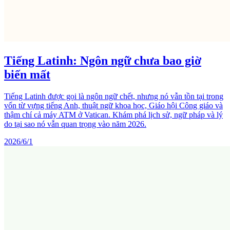
Tiếng Latinh: Ngôn ngữ chưa bao giờ
biến mất
Tiếng Latinh được gọi là ngôn ngữ chết, nhưng nó vẫn tồn tại trong
vốn từ vựng tiếng Anh, thuật ngữ khoa học, Giáo hội Công giáo và
thậm chí cả máy ATM ở Vatican. Khám phá lịch sử, ngữ pháp và lý
do tại sao nó vẫn quan trọng vào năm 2026.
2026/6/1